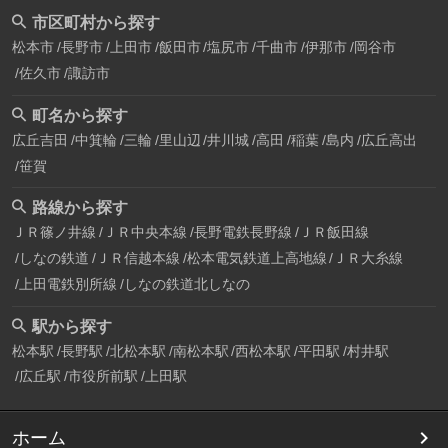
市区町村から探す
松本市
長野市
上田市
飯田市
塩尻市
千曲市
伊那市
岡谷市
佐久市
諏訪市
町名から探す
広丘吉田
中箕輪
三輪
里山辺
井川城
高田
稲葉
島内
広丘高出
笹賀
路線から探す
ＪＲ篠ノ井線
ＪＲ中央本線
長野電鉄長野線
ＪＲ飯田線
しなの鉄道
ＪＲ信越本線
松本電気鉄道上高地線
ＪＲ大糸線
上田電鉄別所線
しなの鉄道北しなの
駅から探す
松本駅
長野駅
北松本駅
南松本駅
西松本駅
平田駅
村井駅
広丘駅
市役所前駅
上田駅
ホーム