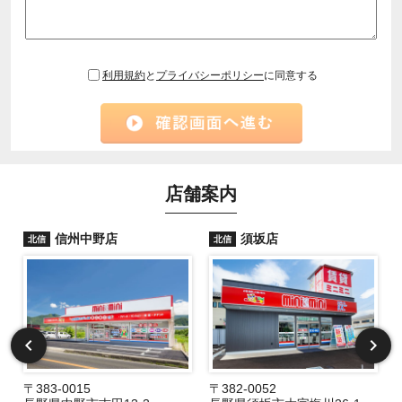
利用規約
と
プライバシーポリシー
に同意する
店舗案内
信州中野店
須坂店
北信
北信
〒383-0015
〒382-0052