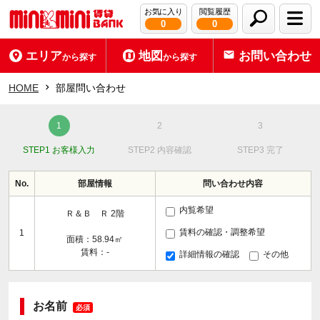
お気に入り
閲覧履歴
0
0
エリア
地図
お問い合わせ
から探す
から探す
HOME
部屋問い合わせ
STEP1 お客様入力
STEP2 内容確認
STEP3 完了
No.
部屋情報
問い合わせ内容
内覧希望
Ｒ＆Ｂ Ｒ 2階
賃料の確認・調整希望
1
面積：58.94㎡
賃料：-
詳細情報の確認
その他
お名前
必須