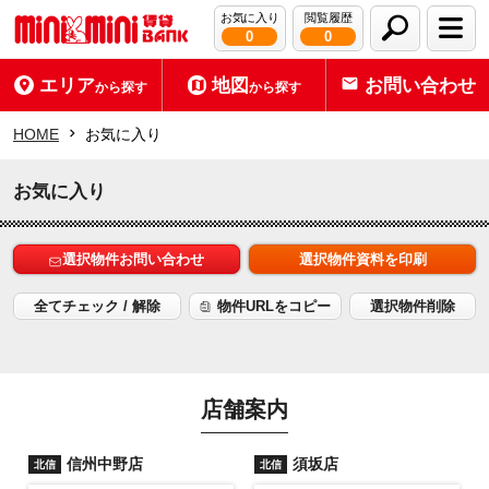
お気に入り
閲覧履歴
0
0
エリア
地図
お問い合わせ
から探す
から探す
HOME
お気に入り
お気に入り
選択物件お問い合わせ
選択物件資料を印刷
全てチェック / 解除
物件URLをコピー
選択物件削除
店舗案内
信州中野店
須坂店
北信
北信