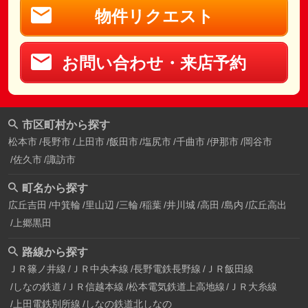
物件リクエスト
お問い合わせ・来店予約
市区町村から探す
松本市
長野市
上田市
飯田市
塩尻市
千曲市
伊那市
岡谷市
佐久市
諏訪市
町名から探す
広丘吉田
中箕輪
里山辺
三輪
稲葉
井川城
高田
島内
広丘高出
上郷黒田
路線から探す
ＪＲ篠ノ井線
ＪＲ中央本線
長野電鉄長野線
ＪＲ飯田線
しなの鉄道
ＪＲ信越本線
松本電気鉄道上高地線
ＪＲ大糸線
上田電鉄別所線
しなの鉄道北しなの