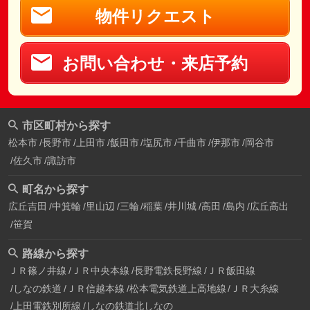
物件リクエスト
お問い合わせ・来店予約
市区町村から探す
松本市
長野市
上田市
飯田市
塩尻市
千曲市
伊那市
岡谷市
佐久市
諏訪市
町名から探す
広丘吉田
中箕輪
里山辺
三輪
稲葉
井川城
高田
島内
広丘高出
笹賀
路線から探す
ＪＲ篠ノ井線
ＪＲ中央本線
長野電鉄長野線
ＪＲ飯田線
しなの鉄道
ＪＲ信越本線
松本電気鉄道上高地線
ＪＲ大糸線
上田電鉄別所線
しなの鉄道北しなの