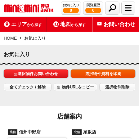
お気に入り
閲覧履歴
0
0
エリア
地図
お問い合わせ
から探す
から探す
HOME
お気に入り
お気に入り
選択物件お問い合わせ
選択物件資料を印刷
全てチェック / 解除
物件URLをコピー
選択物件削除
店舗案内
信州中野店
須坂店
北信
北信