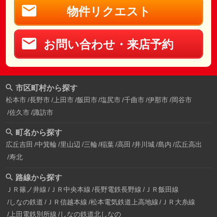
物件リクエスト
お問い合わせ・来店予約
市区町村から探す
松本市
長野市
上田市
飯田市
塩尻市
千曲市
伊那市
岡谷市
佐久市
諏訪市
町名から探す
広丘吉田
中箕輪
里山辺
三輪
稲葉
高田
井川城
島内
広丘高出
寿北
路線から探す
ＪＲ篠ノ井線
ＪＲ中央本線
長野電鉄長野線
ＪＲ飯田線
しなの鉄道
ＪＲ信越本線
松本電気鉄道上高地線
ＪＲ大糸線
上田電鉄別所線
しなの鉄道北しなの