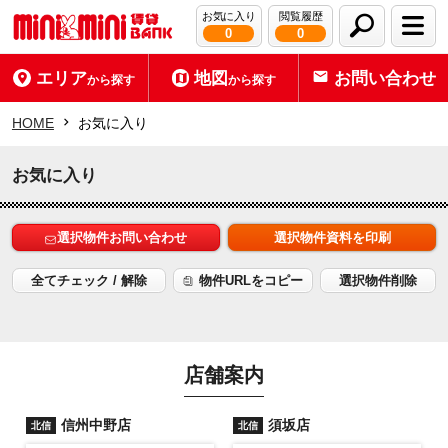
お気に入り
閲覧履歴
0
0
エリア
地図
お問い合わせ
から探す
から探す
HOME
お気に入り
お気に入り
選択物件お問い合わせ
選択物件資料を印刷
全てチェック / 解除
物件URLをコピー
選択物件削除
店舗案内
信州中野店
須坂店
北信
北信