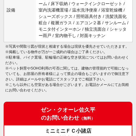
ーム / 床下収納 / ウォークインクローゼット /
設備
室内洗濯機置場 / 温水洗浄便座 / 浴室乾燥機 /
シューズボックス / 照明器具付き / 洗髪洗面化
粧台 / 複層ガラス / エアコン２基 / サンルーム /
モニタ付インターホン / 独立洗面台 / シャッタ
ー雨戸 / 室内物干し / 対面キッチン
※写真や間取り図が現状と相違する場合は現状を優先させていただきます。
※掲載している物件が万が一ご成約の場合はご了承ください。
※駐車場、バイク置場、駐輪場の正確な空き状況についてはお問い合わせく
ださい。
※ペット飼育やSOHO利用の可否に関しては、建物の管理規約で可能になっ
ていても、お部屋の所有者様によって禁止の場合もございますので御注意下
さい。詳細はメールやお電話にてスタッフまでご相談下さい。
※こちら以外にも空室がある場合がございます。お電話かメールにてお気軽
にお問い合わせください。
ゼン・クオーレ佐久平
のお問い合わせ
（無料）
ミニミニＦＣ小諸店