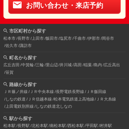
お問い合わせ・来店予約
市区町村から探す
松本市
長野市
上田市
飯田市
塩尻市
千曲市
伊那市
岡谷市
佐久市
諏訪市
町名から探す
広丘吉田
中箕輪
三輪
里山辺
井川城
高田
稲葉
島内
広丘高出
笹賀
路線から探す
ＪＲ篠ノ井線
ＪＲ中央本線
長野電鉄長野線
ＪＲ飯田線
しなの鉄道
ＪＲ信越本線
松本電気鉄道上高地線
ＪＲ大糸線
上田電鉄別所線
しなの鉄道北しなの
駅から探す
松本駅
長野駅
北松本駅
南松本駅
西松本駅
平田駅
村井駅