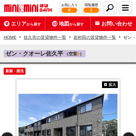
お気に入り
閲覧履歴
0
1
エリア
地図
お問い合わせ
から探す
から探す
HOME
佐久市の賃貸物件一覧
岩村田の賃貸物件一覧
ゼン・
ゼン・クオーレ佐久平
（空室
）
0
新築・築浅
拡大