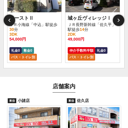
イーストⅡ
城ヶ丘ヴィレッジⅠ
ＪＲ小海線「中込」駅徒歩
ＪＲ長野新幹線「佐久平」
30
分
駅徒歩
14
分
3DK
2DK
1
54,000円
49,000円
5
礼金0
敷金0
仲介手数料半額
礼金0
バス・トイレ別
バス・トイレ別
店舗案内
小諸店
佐久店
東信
東信