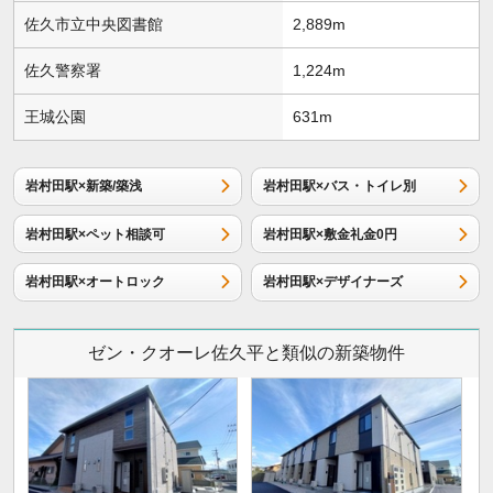
佐久市立中央図書館
2,889m
佐久警察署
1,224m
王城公園
631m
岩村田駅×新築/築浅
岩村田駅×バス・トイレ別
岩村田駅×ペット相談可
岩村田駅×敷金礼金0円
岩村田駅×オートロック
岩村田駅×デザイナーズ
ゼン・クオーレ佐久平と類似の新築物件