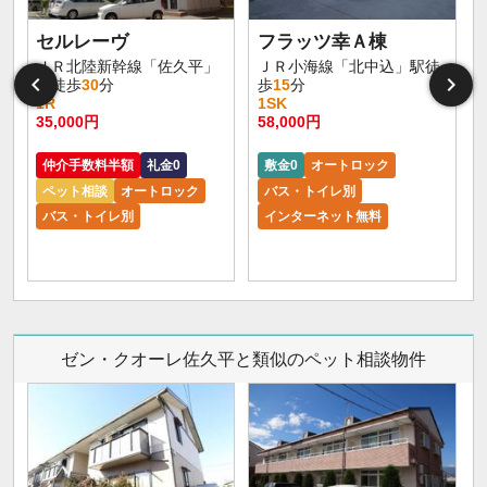
セルレーヴ
フラッツ幸Ａ棟
ＪＲ北陸新幹線「佐久平」
ＪＲ小海線「北中込」駅徒
駅徒歩
30
分
歩
15
分
1R
1SK
35,000円
58,000円
仲介手数料半額
礼金0
敷金0
オートロック
ペット相談
オートロック
バス・トイレ別
バス・トイレ別
インターネット無料
ゼン・クオーレ佐久平と類似のペット相談物件