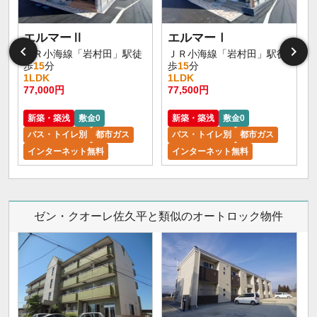
エルマーⅡ
エルマーⅠ
ＪＲ小海線「岩村田」駅徒
ＪＲ小海線「岩村田」駅徒
歩
15
分
歩
15
分
1LDK
1LDK
77,000円
77,500円
新築・築浅
敷金0
新築・築浅
敷金0
バス・トイレ別
都市ガス
バス・トイレ別
都市ガス
インターネット無料
インターネット無料
ゼン・クオーレ佐久平と類似のオートロック物件