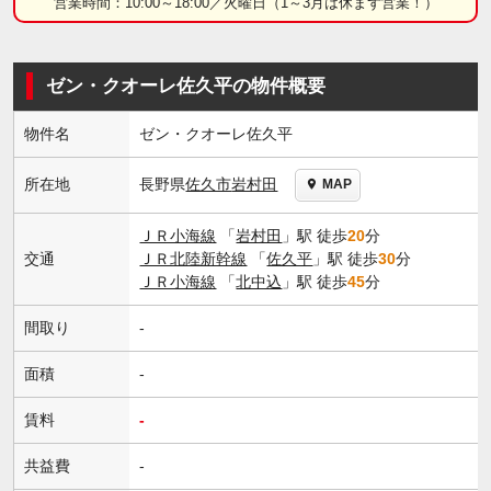
営業時間：10:00～18:00／火曜日（1～3月は休まず営業！）
ゼン・クオーレ佐久平の物件概要
物件名
ゼン・クオーレ佐久平
長野県
佐久市
岩村田
所在地
MAP
ＪＲ小海線
「
岩村田
」駅 徒歩
20
分
交通
ＪＲ北陸新幹線
「
佐久平
」駅 徒歩
30
分
ＪＲ小海線
「
北中込
」駅 徒歩
45
分
間取り
-
面積
-
賃料
-
共益費
-