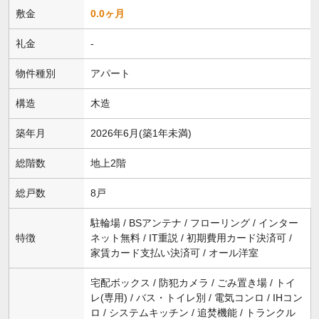
敷金
0.0ヶ月
礼金
-
物件種別
アパート
構造
木造
築年月
2026年6月(築1年未満)
総階数
地上2階
総戸数
8戸
駐輪場 / BSアンテナ / フローリング / インター
特徴
ネット無料 / IT重説 / 初期費用カード決済可 /
家賃カード支払い決済可 / オール洋室
宅配ボックス / 防犯カメラ / ごみ置き場 / トイ
レ(専用) / バス・トイレ別 / 電気コンロ / IHコン
ロ / システムキッチン / 追焚機能 / トランクル