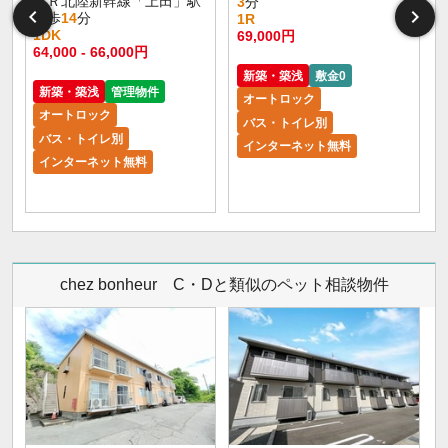
ＪＲ北陸新幹線「上田」駅
3
分
徒歩
14
分
1R
1DK
69,000円
4
64,000 - 66,000円
新築・築浅
敷金0
新築・築浅
管理物件
オートロック
オートロック
バス・トイレ別
バス・トイレ別
インターネット無料
インターネット無料
chez bonheur C・Dと類似のペット相談物件