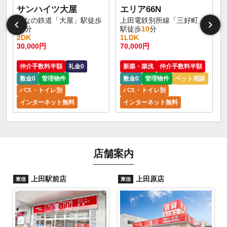
サンハイツ大屋
エリア66N
しなの鉄道「大屋」駅徒歩
上田電鉄別所線「三好町」
17
分
駅徒歩
10
分
2DK
1LDK
30,000円
70,000円
仲介手数料半額
礼金0
新築・築浅
仲介手数料半額
敷金0
管理物件
敷金0
管理物件
ペット相談
バス・トイレ別
バス・トイレ別
インターネット無料
インターネット無料
店舗案内
上田駅前店
上田原店
東信
東信