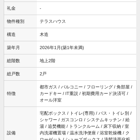
礼金
-
物件種別
テラスハウス
構造
木造
築年月
2026年1月(築1年未満)
総階数
地上2階
総戸数
2戸
都市ガス / バルコニー / フローリング / 角部屋 /
特徴
カードキー / IT重説 / 初期費用カード決済可 /
オール洋室
宅配ボックス / トイレ(専用) / バス・トイレ別 /
シャワー / ガスコンロ / システムキッチン / 給
湯 / 追焚機能 / トランクルーム / 床下収納 / 室
設備
内洗濯機置場 / 温水洗浄便座 / 浴室乾燥機 / ク
ローゼット / シューズボックス / 洗髪洗面化粧