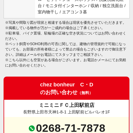
台 / モニタ付インターホン / 収納 / 独立洗面台 /
室内物干し / エアコン３基
※写真や間取り図が現状と相違する場合は現状を優先させていただきます。
※掲載している物件が万が一ご成約の場合はご了承ください。
※駐車場、バイク置場、駐輪場の正確な空き状況についてはお問い合わせく
ださい。
※ペット飼育やSOHO利用の可否に関しては、建物の管理規約で可能になっ
ていても、お部屋の所有者様によって禁止の場合もございますので御注意下
さい。詳細はメールやお電話にてスタッフまでご相談下さい。
※こちら以外にも空室がある場合がございます。お電話かメールにてお気軽
にお問い合わせください。
chez bonheur C・D
のお問い合わせ
（無料）
ミニミニＦＣ上田駅前店
長野県上田市天神1-8-1 上田駅前ビルパレオ1F
0268-71-7878