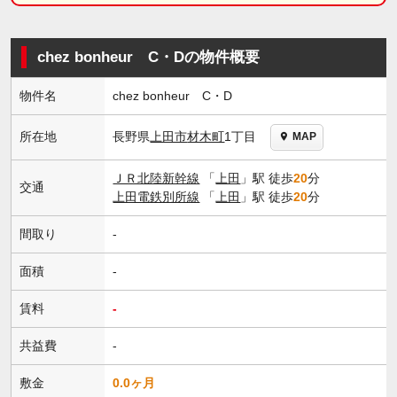
chez bonheur C・Dの物件概要
物件名
chez bonheur C・D
長野県
上田市
材木町
1丁目
所在地
MAP
ＪＲ北陸新幹線
「
上田
」駅 徒歩
20
分
交通
上田電鉄別所線
「
上田
」駅 徒歩
20
分
間取り
-
面積
-
賃料
-
共益費
-
敷金
0.0ヶ月