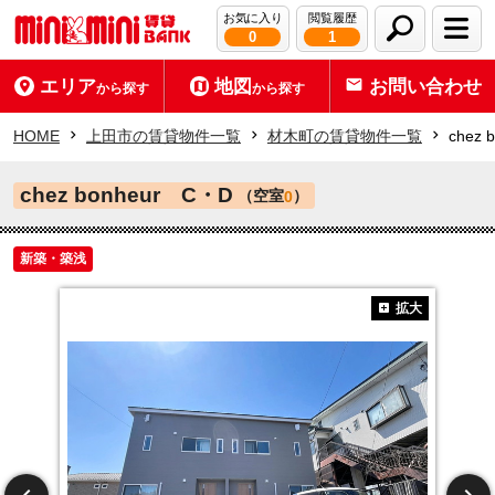
お気に入り
閲覧履歴
0
1
エリア
地図
お問い合わせ
から探す
から探す
HOME
上田市の賃貸物件一覧
材木町の賃貸物件一覧
chez
chez bonheur C・D
（空室
）
0
新築・築浅
拡大