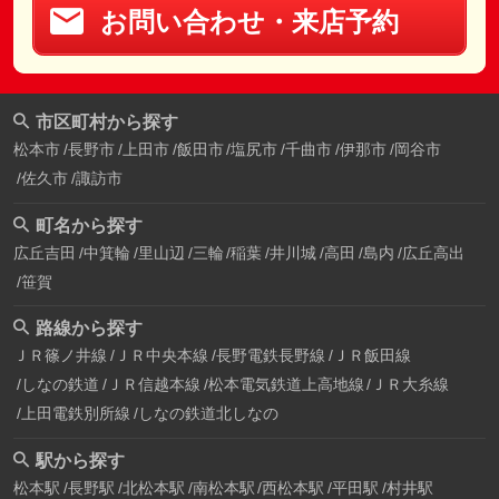
お問い合わせ・来店予約
市区町村から探す
松本市
長野市
上田市
飯田市
塩尻市
千曲市
伊那市
岡谷市
佐久市
諏訪市
町名から探す
広丘吉田
中箕輪
里山辺
三輪
稲葉
井川城
高田
島内
広丘高出
笹賀
路線から探す
ＪＲ篠ノ井線
ＪＲ中央本線
長野電鉄長野線
ＪＲ飯田線
しなの鉄道
ＪＲ信越本線
松本電気鉄道上高地線
ＪＲ大糸線
上田電鉄別所線
しなの鉄道北しなの
駅から探す
松本駅
長野駅
北松本駅
南松本駅
西松本駅
平田駅
村井駅