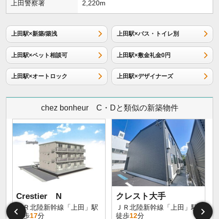
上田警察署
2,220m
上田駅×新築/築浅
上田駅×バス・トイレ別
上田駅×ペット相談可
上田駅×敷金礼金0円
上田駅×オートロック
上田駅×デザイナーズ
chez bonheur C・Dと類似の新築物件
Crestier N
クレスト大手
ＪＲ北陸新幹線「上田」駅
ＪＲ北陸新幹線「上田」駅
徒歩
17
分
徒歩
12
分