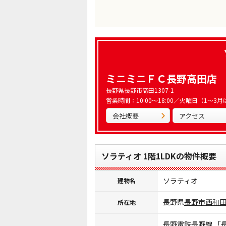
ミニミニＦＣ長野高田店
長野県長野市高田1307-1
営業時間：10:00～18:00／火曜日（1～
会社概要
アクセス
ソラティオ 1階1LDKの物件概要
ソラティオ
建物名
長野県
長野市
西和
所在地
長野電鉄長野線
「