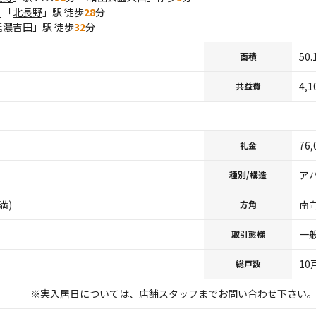
の
「
北長野
」駅 徒歩
28
分
信濃吉田
」駅 徒歩
32
分
50
面積
4,
共益費
76
礼金
アパ
種別/構造
満)
南
方角
一
取引態様
10
総戸数
実入居日については、店舗スタッフまでお問い合わせ下さい