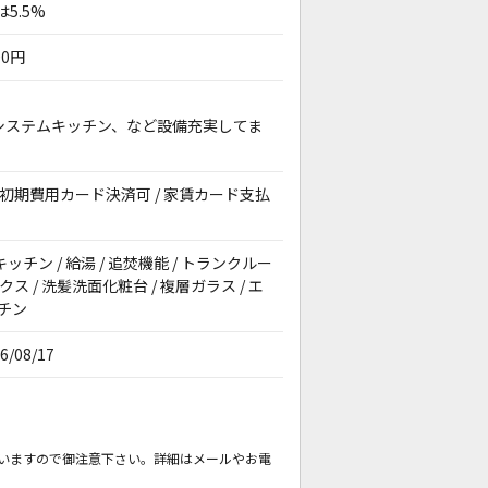
5.5%
00円
のシステムキッチン、など設備充実してま
説 / 初期費用カード決済可 / 家賃カード支払
キッチン / 給湯 / 追焚機能 / トランクルー
ス / 洗髪洗面化粧台 / 複層ガラス / エ
ッチン
6/08/17
いますので御注意下さい。詳細はメールやお電