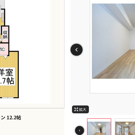
周辺施設
周辺施設
周辺
周辺
周辺
周辺
セ
拡大
 12.2帖