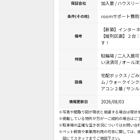
加入要 / ハウスリ
保証会社
roomサポート費用:
条件(その他)
【新築】インターネ
【縦列区画】２台：
備考
す！
駐輪場 / 二人入居可 
特徴
い決済可 / オール
宅配ボックス / ごみ置
ム / ウォークインク
設備
アコン２基 / サンル
2026/08/03
情報更新日
※写真や間取り図が現状と相違する場合は現状
※掲載している物件が万が一ご成約の場合はご
※駐車場の正確な空き状況についてはお問い合
※ペット飼育や事業用利用の可否に関しては、
話にてスタッフまでご相談下さい。