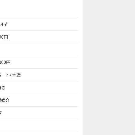
.14㎡
100円
,000円
ート/ 木造
向き
般媒介
戸
。