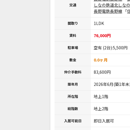
しなの鉄道北しな
交通
長野電鉄長野線
「
1LDK
間取り
76,000円
賃料
空有 (2台):5,500円
駐車場
0.0ヶ月
敷金
83,600円
仲介手数料
2026年6月(築1年未
築年月
地上1階
所在階
地上2階
総階数
即日入居可 ※
入居可能日