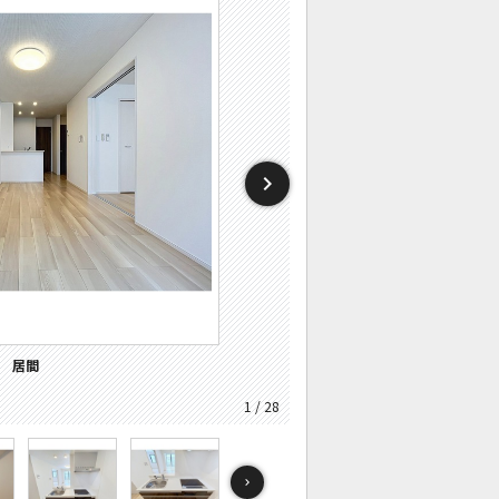
：ホームセンター
：ドラックストア
施設：コンビニ
施設：スーパー
施設：郵便局
施設：小学校
キュリティ
バルコニー
その他画像
その他画像
その他画像
キッチン
キッチン
キッチン
トイレ
居間
居間
寝室
寝室
風呂
風呂
収納
収納
洗面
設備
設備
玄関
外観
1 / 28