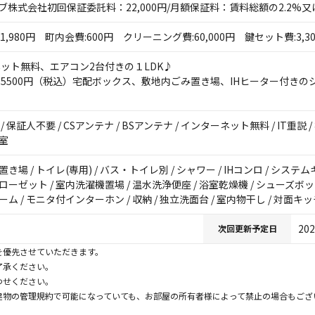
ーブ株式会社初回保証委託料：22,000円/月額保証料：賃料総額の2.2%又は
1,980円 町内会費:600円 クリーニング費:60,000円 鍵セット費:3,3
ット無料、エアコン2台付きの１LDK♪
5500円（税込）宅配ボックス、敷地内ごみ置き場、IHヒーター付き
/ 保証人不要 / CSアンテナ / BSアンテナ / インターネット無料 / IT重
洋室
き場 / トイレ(専用) / バス・トイレ別 / シャワー / IHコンロ / システム
ローゼット / 室内洗濯機置場 / 温水洗浄便座 / 浴室乾燥機 / シューズボック
ーム / モニタ付インターホン / 収納 / 独立洗面台 / 室内物干し / 対面キ
202
次回更新予定日
を優先させていただきます。
了承ください。
わせください。
建物の管理規約で可能になっていても、お部屋の所有者様によって禁止の場合もござ