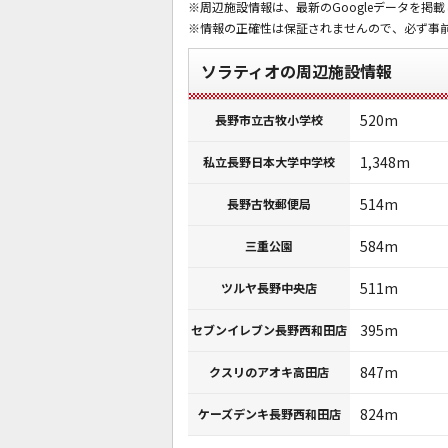
※周辺施設情報は、最新のGoogleデータを掲
※情報の正確性は保証されませんので、必ず事
ソラティオの周辺施設情報
520m
長野市立古牧小学校
1,348m
私立長野日本大学中学校
514m
長野古牧郵便局
584m
三重公園
511m
ツルヤ長野中央店
395m
セブンイレブン長野西和田店
847m
クスリのアオキ高田店
824m
ケーズデンキ長野西和田店