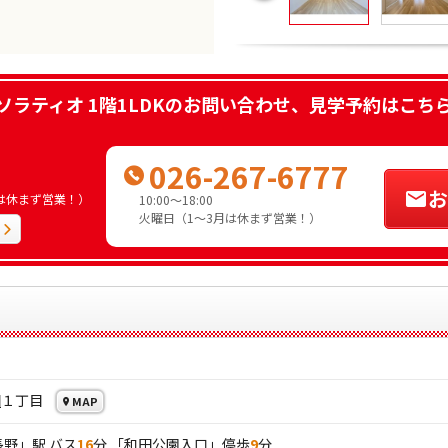
ソラティオ 1階1LDK
のお問い合わせ、見学予約はこち
026-267-6777
お
3月は休まず営業！）
10:00～18:00
火曜日（1～3月は休まず営業！）
田
１丁目
MAP
長野
」駅 バス
16
分 「和田公園入口」停歩
9
分