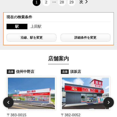
...
次
1
2
28
29
現在の検索条件
駅
上田駅
沿線、駅を変更
詳細条件を変更
店舗案内
信州中野店
須坂店
北信
北信
〒383-0015
〒382-0052