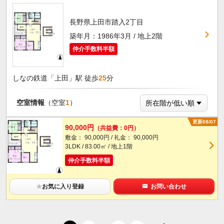
長野県上田市踏入2丁目
築年月：1986年3月 / 地上2階
仲介手数料半額
しなの鉄道「上田」駅 徒歩
25
分
空室情報
（空室
1
）
更新08/07
90,000円
（共益費：0円）
敷金： 90,000円 / 礼金： 90,000円
3LDK / 83.00㎡ / 地上1階
仲介手数料半額
★
お気に入り登録
お問い合わせ