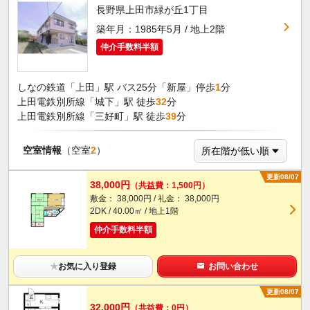
長野県上田市緑が丘1丁目
築年月：1985年5月 / 地上2階
仲介手数料半額
しなの鉄道「上田」駅 バス25分「新屋」停歩
1
分
上田電鉄別所線「城下」駅 徒歩
32
分
上田電鉄別所線「三好町」駅 徒歩
39
分
空室情報
（空室
2
）
更新08/07
38,000円
（共益費：1,500円）
敷金： 38,000円 / 礼金： 38,000円
2DK / 40.00㎡ / 地上1階
仲介手数料半額
★
お気に入り登録
お問い合わせ
更新08/07
32,000円
（共益費：0円）