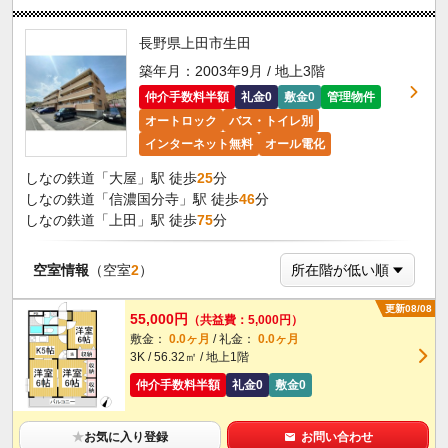
長野県上田市生田
築年月：2003年9月 / 地上3階
仲介手数料半額
礼金0
敷金0
管理物件
オートロック
バス・トイレ別
インターネット無料
オール電化
しなの鉄道「大屋」駅 徒歩
25
分
しなの鉄道「信濃国分寺」駅 徒歩
46
分
しなの鉄道「上田」駅 徒歩
75
分
空室情報
（空室
2
）
更新08/08
55,000円
（共益費：5,000円）
敷金：
0.0ヶ月
/ 礼金：
0.0ヶ月
3K / 56.32㎡ / 地上1階
仲介手数料半額
礼金0
敷金0
★
お気に入り登録
お問い合わせ