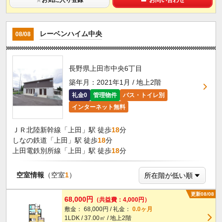
レーベンハイム中央
08/08
長野県上田市中央6丁目
築年月：2021年1月 / 地上2階
礼金0
管理物件
バス・トイレ別
インターネット無料
ＪＲ北陸新幹線「上田」駅 徒歩
18
分
しなの鉄道「上田」駅 徒歩
18
分
上田電鉄別所線「上田」駅 徒歩
18
分
空室情報
（空室
1
）
更新08/08
68,000円
（共益費：4,000円）
敷金： 68,000円 / 礼金：
0.0ヶ月
1LDK / 37.00㎡ / 地上2階