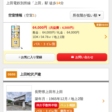
上田電鉄別所線「上田」駅 徒歩
14
分
空室情報
（空室
1
）
更新08/08
64,000円
（共益費：4,500円）
敷金： 64,000円 / 礼金： 64,000円
1DK / 34.78㎡ / 地上1階
バス・トイレ別
★
お気に入り登録
お問い合わせ
上田蛇沢戸建
08/08
長野県上田市上田
築年月：1965年12月 / 地上2階
仲介手数料半額
ペット相談
バス・トイレ別
都市ガス