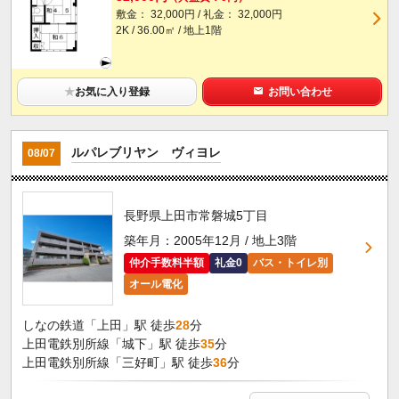
敷金： 32,000円 / 礼金： 32,000円
2K / 36.00㎡ / 地上1階
★
お気に入り登録
お問い合わせ
ルパレブリヤン ヴィヨレ
08/07
長野県上田市常磐城5丁目
築年月：2005年12月 / 地上3階
仲介手数料半額
礼金0
バス・トイレ別
オール電化
しなの鉄道「上田」駅 徒歩
28
分
上田電鉄別所線「城下」駅 徒歩
35
分
上田電鉄別所線「三好町」駅 徒歩
36
分