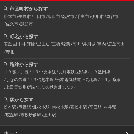
市区町村から探す
松本市
長野市
上田市
飯田市
塩尻市
千曲市
伊那市
岡谷市
佐久市
諏訪市
町名から探す
広丘吉田
中箕輪
里山辺
三輪
稲葉
高田
井川城
島内
広丘高出
寿北
路線から探す
ＪＲ篠ノ井線
ＪＲ中央本線
長野電鉄長野線
ＪＲ飯田線
しなの鉄道
ＪＲ信越本線
松本電気鉄道上高地線
ＪＲ大糸線
上田電鉄別所線
しなの鉄道北しなの
駅から探す
松本駅
長野駅
北松本駅
南松本駅
西松本駅
平田駅
村井駅
広丘駅
市役所前駅
上田駅
ホーム