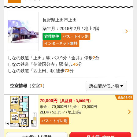
長野県上田市上田
築年月：2018年2月 / 地上2階
管理物件
バス・トイレ別
インターネット無料
しなの鉄道「上田」駅 バス9分「金井」停歩
2
分
しなの鉄道「信濃国分寺」駅 徒歩
45
分
しなの鉄道「西上田」駅 徒歩
73
分
空室情報
（空室
1
）
更新08/08
70,000円
（共益費：3,000円）
敷金： 70,000円 / 礼金： 70,000円
2LDK / 52.15㎡ / 地上2階
バス・トイレ別
★
お気に入り登録
お問い合わせ