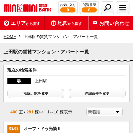
お気に入り
閲覧履歴
0
0
エリア
地図
お問い合わせ
から探す
から探す
HOME
上田駅の賃貸マンション・アパート一覧
上田駅の賃貸マンション・アパート一覧
現在の検索条件
駅
上田駅
沿線、駅を変更
詳細条件を変更
400
室 /
281
棟中 1～10 棟表示
オーブ・ドゥ光繁Ⅱ
08/08