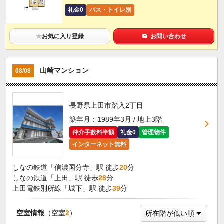
礼金0
バス・トイレ別
★
お気に入り登録
お問い合わせ
山崎マンション
08/08
長野県上田市踏入2丁目
築年月：1989年3月 / 地上3階
仲介手数料半額
礼金0
管理物件
インターネット無料
しなの鉄道「信濃国分寺」駅 徒歩
20
分
しなの鉄道「上田」駅 徒歩
28
分
上田電鉄別所線「城下」駅 徒歩
39
分
空室情報
（空室
2
）