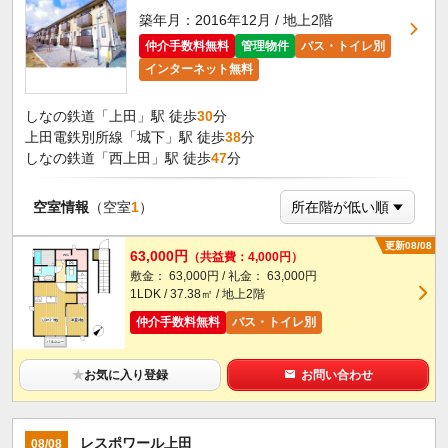
築年月：2016年12月 / 地上2階
仲介手数料無料
管理物件
バス・トイレ別
インターネット無料
しなの鉄道「上田」駅 徒歩
30
分
上田電鉄別所線「城下」駅 徒歩
38
分
しなの鉄道「西上田」駅 徒歩
47
分
空室情報
（空室
1
）
更新08/08
63,000円
（共益費：4,000円）
敷金： 63,000円 / 礼金： 63,000円
1LDK / 37.38㎡ / 地上2階
仲介手数料無料
バス・トイレ別
★
お気に入り登録
お問い合わせ
レスポワール上田
08/08