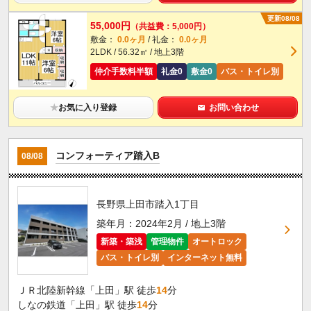
更新08/08
55,000円
（共益費：5,000円）
敷金：
0.0ヶ月
/ 礼金：
0.0ヶ月
2LDK / 56.32㎡ / 地上3階
仲介手数料半額
礼金0
敷金0
バス・トイレ別
★
お気に入り登録
お問い合わせ
コンフォーティア踏入B
08/08
長野県上田市踏入1丁目
築年月：2024年2月 / 地上3階
新築・築浅
管理物件
オートロック
バス・トイレ別
インターネット無料
ＪＲ北陸新幹線「上田」駅 徒歩
14
分
しなの鉄道「上田」駅 徒歩
14
分