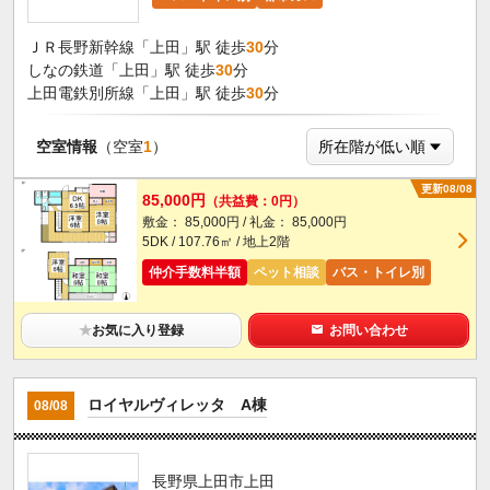
ＪＲ長野新幹線「上田」駅 徒歩
30
分
しなの鉄道「上田」駅 徒歩
30
分
上田電鉄別所線「上田」駅 徒歩
30
分
空室情報
（空室
1
）
更新08/08
85,000円
（共益費：0円）
敷金： 85,000円 / 礼金： 85,000円
5DK / 107.76㎡ / 地上2階
仲介手数料半額
ペット相談
バス・トイレ別
★
お気に入り登録
お問い合わせ
ロイヤルヴィレッタ A棟
08/08
長野県上田市上田