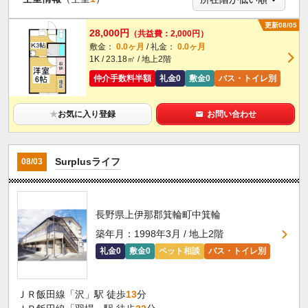
更新08/05
28,000円
（共益費：2,000円）
敷金：
0.0ヶ月
/ 礼金：
0.0ヶ月
1K / 23.18㎡ / 地上2階
仲介手数料半額
礼金0
敷金0
バス・トイレ別
★
お気に入り登録
お問い合わせ
Surplusライフ
08/03
長野県上伊那郡箕輪町中箕輪
築年月：1998年3月 / 地上2階
礼金0
敷金0
ペット相談
バス・トイレ別
ＪＲ飯田線「沢」駅 徒歩
13
分