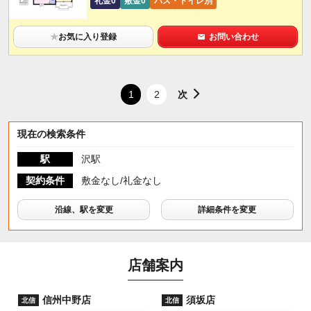
礼金0
敷金0
バス・トイレ別
★
お気に入り登録
お問い合わせ
次
1
2
現在の検索条件
駅
沢駅
契約条件
敷金なし/礼金なし
沿線、駅を変更
詳細条件を変更
店舗案内
信州中野店
須坂店
北信
北信