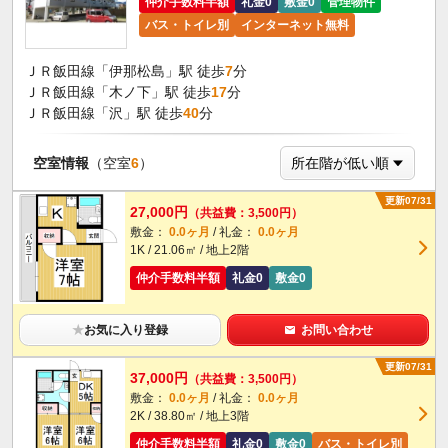
仲介手数料半額
礼金0
敷金0
管理物件
バス・トイレ別
インターネット無料
ＪＲ飯田線「伊那松島」駅 徒歩
7
分
ＪＲ飯田線「木ノ下」駅 徒歩
17
分
ＪＲ飯田線「沢」駅 徒歩
40
分
空室情報
（空室
6
）
更新07/31
27,000円
（共益費：3,500円）
敷金：
0.0ヶ月
/ 礼金：
0.0ヶ月
1K / 21.06㎡ / 地上2階
仲介手数料半額
礼金0
敷金0
★
お気に入り登録
お問い合わせ
更新07/31
37,000円
（共益費：3,500円）
敷金：
0.0ヶ月
/ 礼金：
0.0ヶ月
2K / 38.80㎡ / 地上3階
仲介手数料半額
礼金0
敷金0
バス・トイレ別