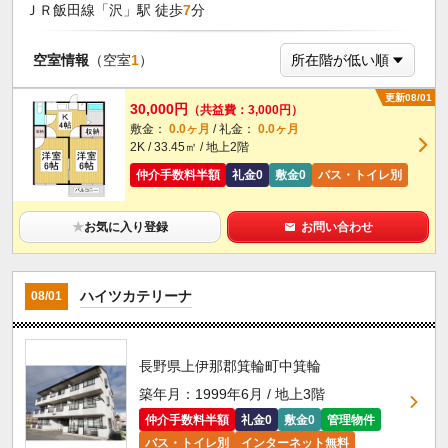
ＪＲ飯田線「沢」駅 徒歩
7
分
空室情報
（空室
1
）
更新08/01
30,000円
（共益費：3,000円）
敷金：
0.0ヶ月
/ 礼金：
0.0ヶ月
2K / 33.45㎡ / 地上2階
仲介手数料半額
礼金0
敷金0
バス・トイレ別
★
お気に入り登録
お問い合わせ
ハイツカテリーナ
08/01
長野県上伊那郡箕輪町中箕輪
築年月：1999年6月 / 地上3階
仲介手数料半額
礼金0
敷金0
管理物件
バス・トイレ別
インターネット無料