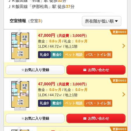
ＪＲ飯田線「羽場」駅 徒歩
32
分
ＪＲ飯田線「伊那松島」駅 徒歩
37
分
空室情報
（空室
3
）
更新08/03
47,000円
（共益費：3,000円）
敷金：
0.0ヶ月
/ 礼金：
0.0ヶ月
1LDK / 44.72㎡ / 地上1階
礼金0
敷金0
ペット相談
バス・トイレ別
★
お気に入り登録
お問い合わせ
更新08/03
47,000円
（共益費：3,000円）
敷金：
0.0ヶ月
/ 礼金：
0.0ヶ月
1LDK / 44.72㎡ / 地上1階
礼金0
敷金0
ペット相談
バス・トイレ別
★
お気に入り登録
お問い合わせ
更新08/03