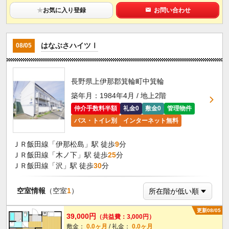
★
お気に入り登録
お問い合わせ
はなぶさハイツⅠ
08/05
長野県上伊那郡箕輪町中箕輪
築年月：1984年4月 / 地上2階
仲介手数料半額
礼金0
敷金0
管理物件
バス・トイレ別
インターネット無料
ＪＲ飯田線「伊那松島」駅 徒歩
9
分
ＪＲ飯田線「木ノ下」駅 徒歩
25
分
ＪＲ飯田線「沢」駅 徒歩
30
分
空室情報
（空室
1
）
更新08/05
39,000円
（共益費：3,000円）
敷金：
0.0ヶ月
/ 礼金：
0.0ヶ月