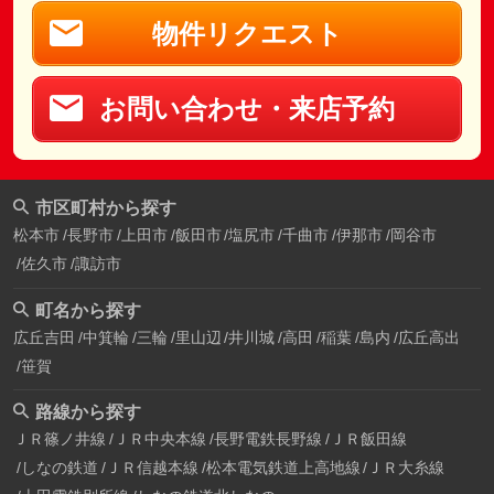
物件リクエスト
お問い合わせ・来店予約
市区町村から探す
松本市
長野市
上田市
飯田市
塩尻市
千曲市
伊那市
岡谷市
佐久市
諏訪市
町名から探す
広丘吉田
中箕輪
三輪
里山辺
井川城
高田
稲葉
島内
広丘高出
笹賀
路線から探す
ＪＲ篠ノ井線
ＪＲ中央本線
長野電鉄長野線
ＪＲ飯田線
しなの鉄道
ＪＲ信越本線
松本電気鉄道上高地線
ＪＲ大糸線