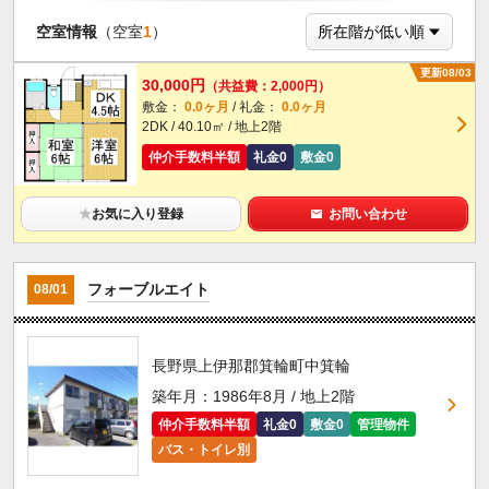
空室情報
（空室
1
）
更新08/03
30,000円
（共益費：2,000円）
敷金：
0.0ヶ月
/ 礼金：
0.0ヶ月
2DK / 40.10㎡ / 地上2階
仲介手数料半額
礼金0
敷金0
★
お気に入り登録
お問い合わせ
フォーブルエイト
08/01
長野県上伊那郡箕輪町中箕輪
築年月：1986年8月 / 地上2階
仲介手数料半額
礼金0
敷金0
管理物件
バス・トイレ別