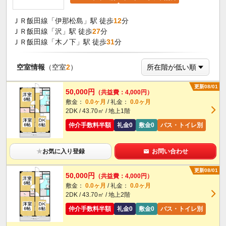
ＪＲ飯田線「伊那松島」駅 徒歩
12
分
ＪＲ飯田線「沢」駅 徒歩
27
分
ＪＲ飯田線「木ノ下」駅 徒歩
31
分
空室情報
（空室
2
）
更新08/01
50,000円
（共益費：4,000円）
敷金：
0.0ヶ月
/ 礼金：
0.0ヶ月
2DK / 43.70㎡ / 地上1階
仲介手数料半額
礼金0
敷金0
バス・トイレ別
★
お気に入り登録
お問い合わせ
更新08/01
50,000円
（共益費：4,000円）
敷金：
0.0ヶ月
/ 礼金：
0.0ヶ月
2DK / 43.70㎡ / 地上2階
仲介手数料半額
礼金0
敷金0
バス・トイレ別