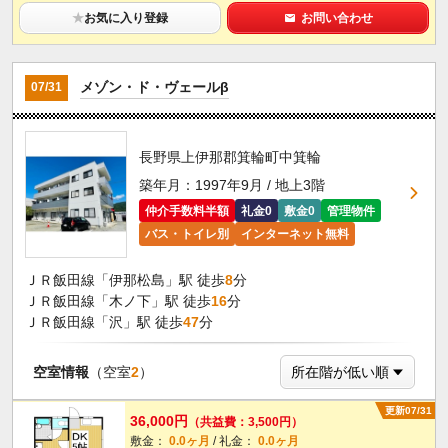
★
お気に入り登録
お問い合わせ
メゾン・ド・ヴェールβ
07/31
長野県上伊那郡箕輪町中箕輪
築年月：1997年9月 / 地上3階
仲介手数料半額
礼金0
敷金0
管理物件
バス・トイレ別
インターネット無料
ＪＲ飯田線「伊那松島」駅 徒歩
8
分
ＪＲ飯田線「木ノ下」駅 徒歩
16
分
ＪＲ飯田線「沢」駅 徒歩
47
分
空室情報
（空室
2
）
更新07/31
36,000円
（共益費：3,500円）
敷金：
0.0ヶ月
/ 礼金：
0.0ヶ月