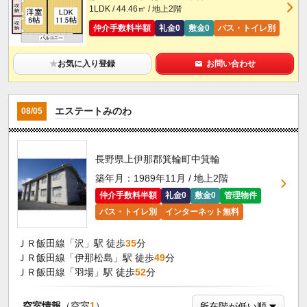
1LDK / 44.46㎡ / 地上2階
仲介手数料半額
礼金0
敷金0
バス・トイレ別
★
お気に入り登録
お問い合わせ
エステートみのわ
08/05
長野県上伊那郡箕輪町中箕輪
築年月：1989年11月 / 地上2階
仲介手数料半額
礼金0
敷金0
管理物件
バス・トイレ別
インターネット無料
ＪＲ飯田線「沢」駅 徒歩
35
分
ＪＲ飯田線「伊那松島」駅 徒歩
49
分
ＪＲ飯田線「羽場」駅 徒歩
52
分
空室情報
（空室
1
）