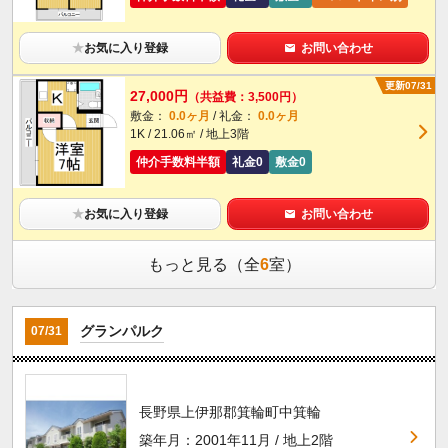
★
お気に入り登録
お問い合わせ
更新07/31
27,000円
（共益費：3,500円）
敷金：
0.0ヶ月
/ 礼金：
0.0ヶ月
1K / 21.06㎡ / 地上3階
仲介手数料半額
礼金0
敷金0
★
お気に入り登録
お問い合わせ
もっと見る（全
6
室）
グランパルク
07/31
長野県上伊那郡箕輪町中箕輪
築年月：2001年11月 / 地上2階