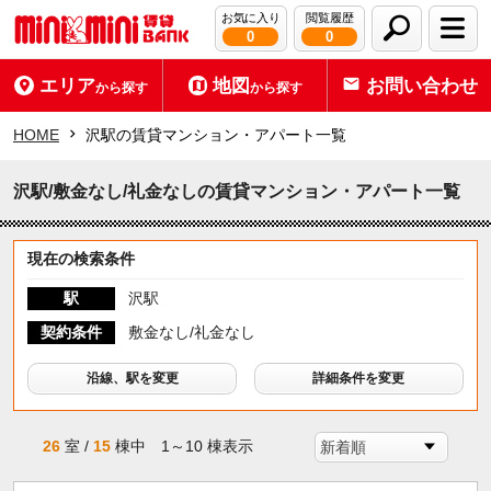
お気に入り
閲覧履歴
0
0
エリア
地図
お問い合わせ
から探す
から探す
HOME
沢駅の賃貸マンション・アパート一覧
沢駅/敷金なし/礼金なしの賃貸マンション・アパート一覧
現在の検索条件
駅
沢駅
契約条件
敷金なし/礼金なし
沿線、駅を変更
詳細条件を変更
26
室 /
15
棟中 1～10 棟表示