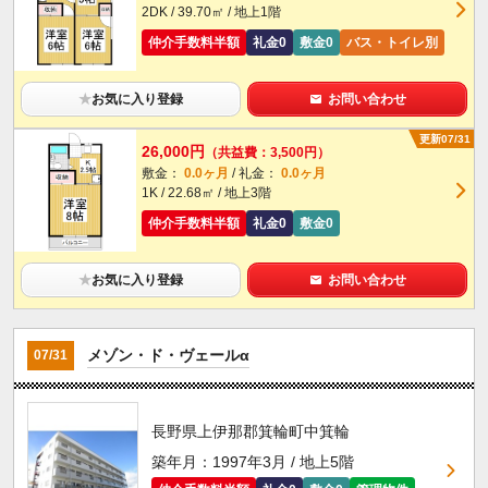
2DK / 39.70㎡ / 地上1階
仲介手数料半額
礼金0
敷金0
バス・トイレ別
★
お気に入り登録
お問い合わせ
更新07/31
26,000円
（共益費：3,500円）
敷金：
0.0ヶ月
/ 礼金：
0.0ヶ月
1K / 22.68㎡ / 地上3階
仲介手数料半額
礼金0
敷金0
★
お気に入り登録
お問い合わせ
メゾン・ド・ヴェールα
07/31
長野県上伊那郡箕輪町中箕輪
築年月：1997年3月 / 地上5階