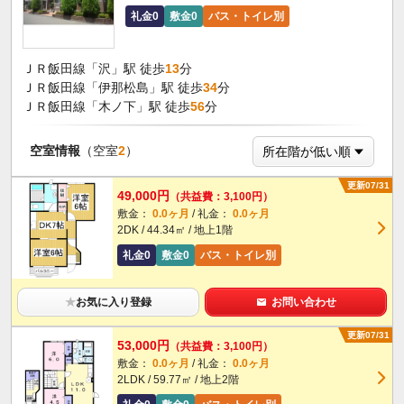
礼金0
敷金0
バス・トイレ別
ＪＲ飯田線「沢」駅 徒歩
13
分
ＪＲ飯田線「伊那松島」駅 徒歩
34
分
ＪＲ飯田線「木ノ下」駅 徒歩
56
分
空室情報
（空室
2
）
更新07/31
49,000円
（共益費：3,100円）
敷金：
0.0ヶ月
/ 礼金：
0.0ヶ月
2DK / 44.34㎡ / 地上1階
礼金0
敷金0
バス・トイレ別
★
お気に入り登録
お問い合わせ
更新07/31
53,000円
（共益費：3,100円）
敷金：
0.0ヶ月
/ 礼金：
0.0ヶ月
2LDK / 59.77㎡ / 地上2階