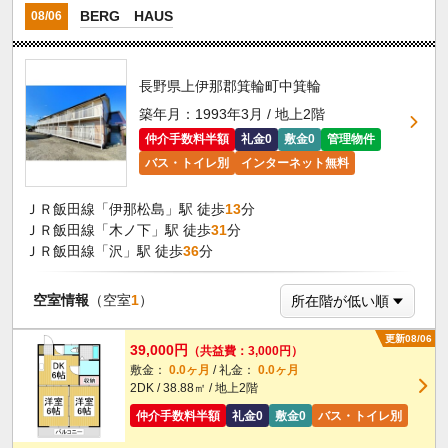
BERG HAUS
08/06
長野県上伊那郡箕輪町中箕輪
築年月：1993年3月 / 地上2階
仲介手数料半額
礼金0
敷金0
管理物件
バス・トイレ別
インターネット無料
ＪＲ飯田線「伊那松島」駅 徒歩
13
分
ＪＲ飯田線「木ノ下」駅 徒歩
31
分
ＪＲ飯田線「沢」駅 徒歩
36
分
空室情報
（空室
1
）
更新08/06
39,000円
（共益費：3,000円）
敷金：
0.0ヶ月
/ 礼金：
0.0ヶ月
2DK / 38.88㎡ / 地上2階
仲介手数料半額
礼金0
敷金0
バス・トイレ別