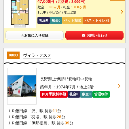
47,000円
（共益費：3,000円）
敷金：
0.0ヶ月
/ 礼金：
0.0ヶ月
1LDK / 44.72㎡ / 地上2階
礼金0
敷金0
ペット相談
バス・トイレ別
★
お気に入り登録
お問い合わせ
ヴィラ・デステ
08/03
長野県上伊那郡箕輪町中箕輪
築年月：1974年7月 / 地上2階
仲介手数料半額
礼金0
敷金0
管理物件
ＪＲ飯田線「沢」駅 徒歩
11
分
ＪＲ飯田線「羽場」駅 徒歩
28
分
ＪＲ飯田線「伊那松島」駅 徒歩
39
分