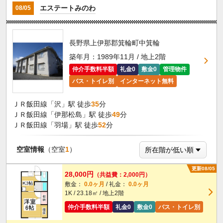
エステートみのわ
08/05
長野県上伊那郡箕輪町中箕輪
築年月：1989年11月 / 地上2階
仲介手数料半額
礼金0
敷金0
管理物件
バス・トイレ別
インターネット無料
ＪＲ飯田線「沢」駅 徒歩
35
分
ＪＲ飯田線「伊那松島」駅 徒歩
49
分
ＪＲ飯田線「羽場」駅 徒歩
52
分
空室情報
（空室
1
）
更新08/05
28,000円
（共益費：2,000円）
敷金：
0.0ヶ月
/ 礼金：
0.0ヶ月
1K / 23.18㎡ / 地上2階
仲介手数料半額
礼金0
敷金0
バス・トイレ別