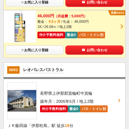
★
お気に入り登録
お問い合わせ
更新08/02
46,000円
（共益費：5,000円）
敷金：
0.0ヶ月
/ 礼金： 46,000円
1K / 26.08㎡ / 地上2階
仲介手数料無料
敷金0
バス・トイレ別
★
お気に入り登録
お問い合わせ
レオパレスパストラル
08/02
長野県上伊那郡箕輪町中箕輪
築年月：2005年5月 / 地上2階
仲介手数料無料
敷金0
バス・トイレ別
ＪＲ飯田線「伊那松島」駅 徒歩
18
分