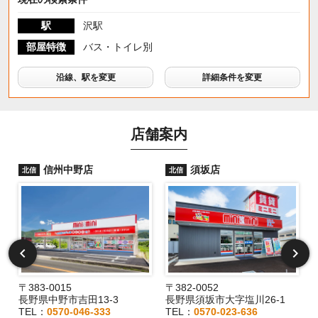
駅
沢駅
部屋特徴
バス・トイレ別
沿線、駅を変更
詳細条件を変更
店舗案内
信州中野店
須坂店
北信
北信
〒383-0015
〒382-0052
長野県中野市吉田13-3
長野県須坂市大字塩川26-1
TEL：
0570-046-333
TEL：
0570-023-636