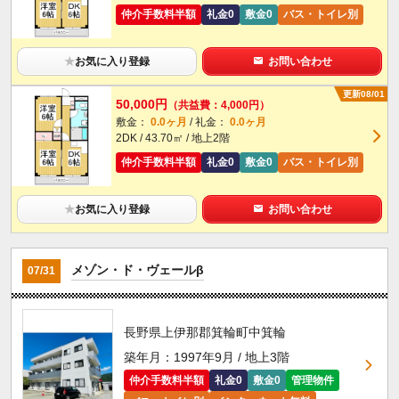
仲介手数料半額
礼金0
敷金0
バス・トイレ別
★
お気に入り登録
お問い合わせ
更新08/01
50,000円
（共益費：4,000円）
敷金：
0.0ヶ月
/ 礼金：
0.0ヶ月
2DK / 43.70㎡ / 地上2階
仲介手数料半額
礼金0
敷金0
バス・トイレ別
★
お気に入り登録
お問い合わせ
メゾン・ド・ヴェールβ
07/31
長野県上伊那郡箕輪町中箕輪
築年月：1997年9月 / 地上3階
仲介手数料半額
礼金0
敷金0
管理物件