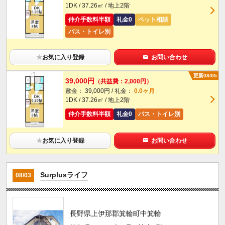
1DK / 37.26㎡ / 地上2階
仲介手数料半額
礼金0
ペット相談
バス・トイレ別
★
お気に入り登録
お問い合わせ
更新08/05
39,000円
（共益費：2,000円）
敷金： 39,000円 / 礼金：
0.0ヶ月
1DK / 37.26㎡ / 地上2階
仲介手数料半額
礼金0
バス・トイレ別
★
お気に入り登録
お問い合わせ
Surplusライフ
08/03
長野県上伊那郡箕輪町中箕輪