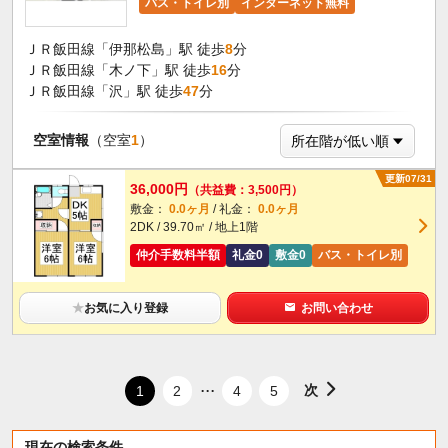
バス・トイレ別
インターネット無料
ＪＲ飯田線「伊那松島」駅 徒歩
8
分
ＪＲ飯田線「木ノ下」駅 徒歩
16
分
ＪＲ飯田線「沢」駅 徒歩
47
分
空室情報
（空室
1
）
更新07/31
36,000円
（共益費：3,500円）
敷金：
0.0ヶ月
/ 礼金：
0.0ヶ月
2DK / 39.70㎡ / 地上1階
仲介手数料半額
礼金0
敷金0
バス・トイレ別
★
お気に入り登録
お問い合わせ
...
次
1
2
4
5
現在の検索条件