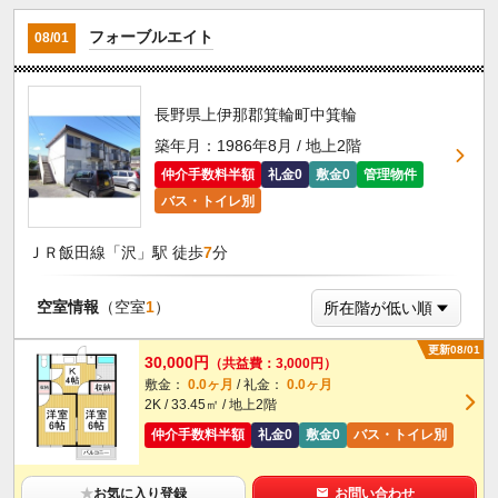
フォーブルエイト
08/01
長野県上伊那郡箕輪町中箕輪
築年月：1986年8月 / 地上2階
仲介手数料半額
礼金0
敷金0
管理物件
バス・トイレ別
ＪＲ飯田線「沢」駅 徒歩
7
分
空室情報
（空室
1
）
更新08/01
30,000円
（共益費：3,000円）
敷金：
0.0ヶ月
/ 礼金：
0.0ヶ月
2K / 33.45㎡ / 地上2階
仲介手数料半額
礼金0
敷金0
バス・トイレ別
★
お気に入り登録
お問い合わせ