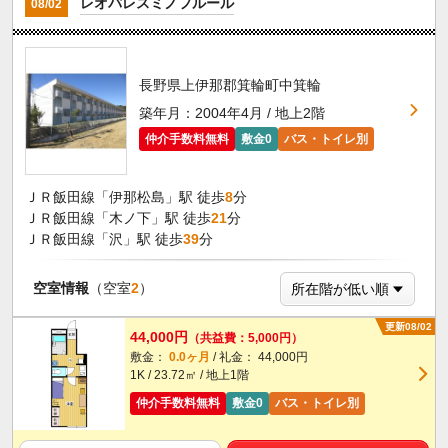
レオパレスミノフルール
08/02
長野県上伊那郡箕輪町中箕輪
築年月：2004年4月 / 地上2階
仲介手数料無料
敷金0
バス・トイレ別
ＪＲ飯田線「伊那松島」駅 徒歩
8
分
ＪＲ飯田線「木ノ下」駅 徒歩
21
分
ＪＲ飯田線「沢」駅 徒歩
39
分
空室情報
（空室
2
）
更新08/02
44,000円
（共益費：5,000円）
敷金：
0.0ヶ月
/ 礼金： 44,000円
1K / 23.72㎡ / 地上1階
仲介手数料無料
敷金0
バス・トイレ別