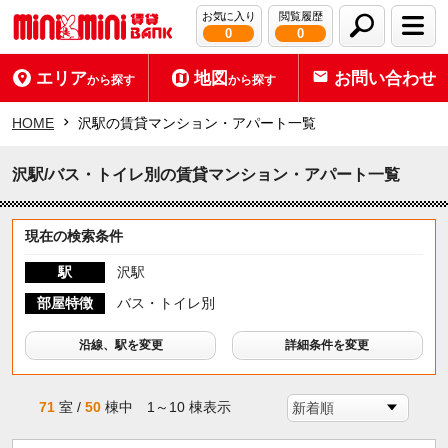
お気に入り
閲覧履歴
0
0
エリア
地図
お問い合わせ
から探す
から探す
HOME
沢駅の賃貸マンション・アパート一覧
沢駅/バス・トイレ別の賃貸マンション・アパート一覧
現在の検索条件
駅
沢駅
部屋特徴
バス・トイレ別
沿線、駅を変更
詳細条件を変更
71
室 /
50
棟中 1～10 棟表示