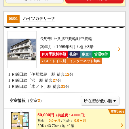
ハイツカテリーナ
08/01
長野県上伊那郡箕輪町中箕輪
築年月：1999年6月 / 地上3階
仲介手数料半額
礼金0
敷金0
管理物件
バス・トイレ別
インターネット無料
ＪＲ飯田線「伊那松島」駅 徒歩
12
分
ＪＲ飯田線「沢」駅 徒歩
27
分
ＪＲ飯田線「木ノ下」駅 徒歩
31
分
空室情報
（空室
2
）
更新08/01
50,000円
（共益費：4,000円）
敷金：
0.0ヶ月
/ 礼金：
0.0ヶ月
2DK / 43.70㎡ / 地上1階