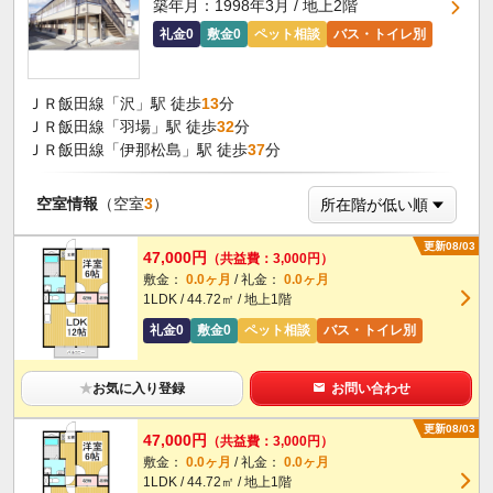
築年月：1998年3月 / 地上2階
礼金0
敷金0
ペット相談
バス・トイレ別
ＪＲ飯田線「沢」駅 徒歩
13
分
ＪＲ飯田線「羽場」駅 徒歩
32
分
ＪＲ飯田線「伊那松島」駅 徒歩
37
分
空室情報
（空室
3
）
更新08/03
47,000円
（共益費：3,000円）
敷金：
0.0ヶ月
/ 礼金：
0.0ヶ月
1LDK / 44.72㎡ / 地上1階
礼金0
敷金0
ペット相談
バス・トイレ別
★
お気に入り登録
お問い合わせ
更新08/03
47,000円
（共益費：3,000円）
敷金：
0.0ヶ月
/ 礼金：
0.0ヶ月
1LDK / 44.72㎡ / 地上1階