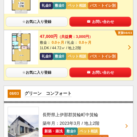
礼金0
敷金0
ペット相談
バス・トイレ別
★
お気に入り登録
お問い合わせ
更新08/03
47,000円
（共益費：3,000円）
敷金：
0.0ヶ月
/ 礼金：
0.0ヶ月
1LDK / 44.72㎡ / 地上2階
礼金0
敷金0
ペット相談
バス・トイレ別
★
お気に入り登録
お問い合わせ
グリーン コンフォート
08/03
長野県上伊那郡箕輪町中箕輪
築年月：2023年3月 / 地上2階
新築・築浅
敷金0
ペット相談