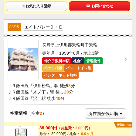
★
お気に入り登録
お問い合わせ
エイトバレーＤ・Ｅ
08/05
長野県上伊那郡箕輪町中箕輪
築年月：1999年8月 / 地上3階
仲介手数料半額
礼金0
管理物件
ペット相談
バス・トイレ別
インターネット無料
ＪＲ飯田線「伊那松島」駅 徒歩
8
分
ＪＲ飯田線「木ノ下」駅 徒歩
20
分
ＪＲ飯田線「沢」駅 徒歩
40
分
空室情報
（空室
2
）
更新08/05
39,000円
（共益費：2,000円）
敷金： 39,000円 / 礼金：
0.0ヶ月