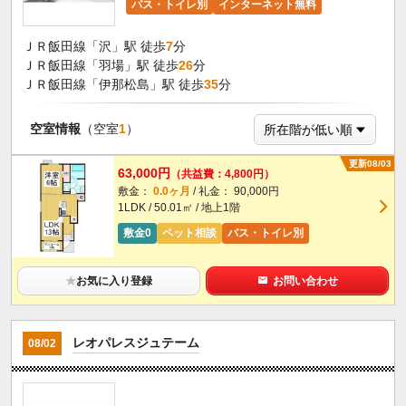
バス・トイレ別
インターネット無料
ＪＲ飯田線「沢」駅 徒歩
7
分
ＪＲ飯田線「羽場」駅 徒歩
26
分
ＪＲ飯田線「伊那松島」駅 徒歩
35
分
空室情報
（空室
1
）
更新08/03
63,000円
（共益費：4,800円）
敷金：
0.0ヶ月
/ 礼金： 90,000円
1LDK / 50.01㎡ / 地上1階
敷金0
ペット相談
バス・トイレ別
★
お気に入り登録
お問い合わせ
レオパレスジュテーム
08/02