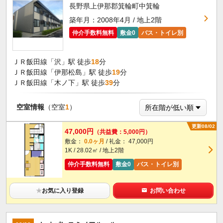
長野県上伊那郡箕輪町中箕輪
築年月：2008年4月 / 地上2階
仲介手数料無料
敷金0
バス・トイレ別
ＪＲ飯田線「沢」駅 徒歩
18
分
ＪＲ飯田線「伊那松島」駅 徒歩
19
分
ＪＲ飯田線「木ノ下」駅 徒歩
39
分
空室情報
（空室
1
）
更新08/02
47,000円
（共益費：5,000円）
敷金：
0.0ヶ月
/ 礼金： 47,000円
1K / 28.02㎡ / 地上2階
仲介手数料無料
敷金0
バス・トイレ別
★
お気に入り登録
お問い合わせ