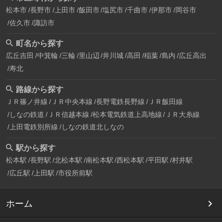
松本市
長野市
上田市
飯田市
塩尻市
千曲市
伊那市
岡谷市
佐久市
諏訪市
町名から探す
広丘吉田
中箕輪
三輪
里山辺
井川城
高田
稲葉
島内
広丘高出
寿北
路線から探す
ＪＲ篠ノ井線
ＪＲ中央本線
長野電鉄長野線
ＪＲ飯田線
しなの鉄道
ＪＲ信越本線
松本電気鉄道上高地線
ＪＲ大糸線
上田電鉄別所線
しなの鉄道北しなの
駅から探す
松本駅
長野駅
北松本駅
南松本駅
西松本駅
平田駅
村井駅
広丘駅
上田駅
市役所前駅
ホーム