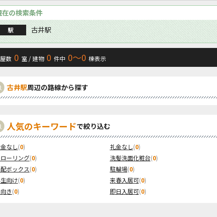
現在の検索条件
古井駅
駅
0
0
0〜0
屋数
室 / 建物
件中
棟表示
古井駅
周辺の路線から探す
人気のキーワード
で絞り込む
敷金なし
(
0
)
礼金なし
(
0
)
フローリング
(
0
)
洗髪洗面化粧台
(
0
)
宅配ボックス
(
0
)
駐輪場
(
0
)
学生向け
(
0
)
来春入居可
(
0
)
南向き
(
0
)
即日入居可
(
0
)