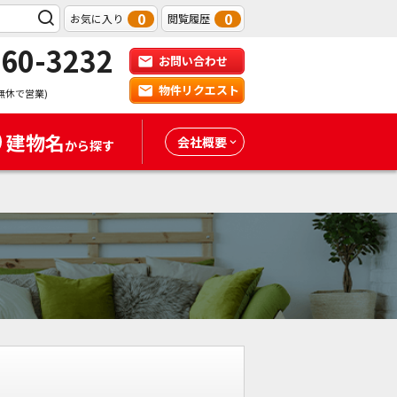
0
0
お気に入り
閲覧履歴
-60-3232
お問い合わせ
物件リクエスト
無休で営業)
建物名
会社概要
から探す