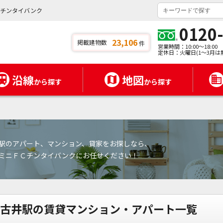
ニチンタイバンク
0120
23,106
掲載建物数
件
営業時間：10:00～18:00
定休日：火曜日(1～3月は
沿線
地図
から探す
から探す
駅のアパート、マンション、貸家をお探しなら、
ミニＦＣチンタイバンクにお任せください！
古井駅の賃貸マンション・アパート一覧