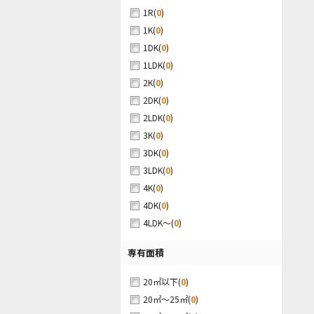
(
0
)
1R
(
0
)
1K
(
0
)
1DK
(
0
)
1LDK
(
0
)
2K
(
0
)
2DK
(
0
)
2LDK
(
0
)
3K
(
0
)
3DK
(
0
)
3LDK
(
0
)
4K
(
0
)
4DK
(
0
)
4LDK～
専有面積
(
0
)
20㎡以下
(
0
)
20㎡～25㎡