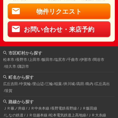
物件リクエスト
お問い合わせ・来店予約
市区町村から探す
松本市
長野市
上田市
飯田市
塩尻市
千曲市
伊那市
岡谷市
佐久市
諏訪市
町名から探す
広丘吉田
中箕輪
里山辺
三輪
稲葉
井川城
高田
島内
広丘高出
笹賀
路線から探す
ＪＲ篠ノ井線
ＪＲ中央本線
長野電鉄長野線
ＪＲ飯田線
しなの鉄道
ＪＲ信越本線
松本電気鉄道上高地線
ＪＲ大糸線