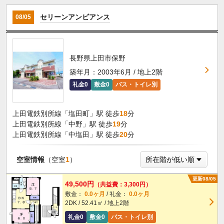
セリーンアンビアンス
08/05
長野県上田市保野
築年月：2003年6月 / 地上2階
礼金0
敷金0
バス・トイレ別
上田電鉄別所線「塩田町」駅 徒歩
18
分
上田電鉄別所線「中野」駅 徒歩
19
分
上田電鉄別所線「中塩田」駅 徒歩
20
分
空室情報
（空室
1
）
更新08/05
49,500円
（共益費：3,300円）
敷金：
0.0ヶ月
/ 礼金：
0.0ヶ月
2DK / 52.41㎡ / 地上2階
礼金0
敷金0
バス・トイレ別