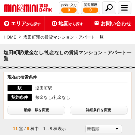
お気に入り
閲覧履歴
0
0
エリア
地図
お問い合わせ
から探す
から探す
HOME
塩田町駅の賃貸マンション・アパート一覧
塩田町駅/敷金なし/礼金なしの賃貸マンション・アパート一
覧
現在の検索条件
駅
塩田町駅
契約条件
敷金なし/礼金なし
沿線、駅を変更
詳細条件を変更
11
室 /
8
棟中 1～8 棟表示