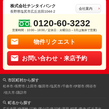
株式会社チンタイバンク
会社案内
長野県塩尻市広丘吉田1044-2
0120-60-3232
営業時間：10:00～18:00／定休日：火曜日(1～3月は無休で営業)
物件リクエスト
お問い合わせ・来店予約
市区町村から探す
松本市
長野市
上田市
飯田市
塩尻市
千曲市
伊那市
岡谷市
佐久市
諏訪市
町名から探す
広丘吉田
中箕輪
三輪
里山辺
井川城
高田
稲葉
島内
広丘高出