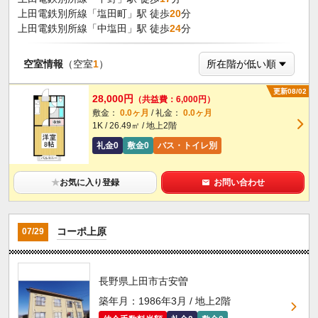
上田電鉄別所線「塩田町」駅 徒歩
20
分
上田電鉄別所線「中塩田」駅 徒歩
24
分
空室情報
（空室
1
）
更新08/02
28,000円
（共益費：6,000円）
敷金：
0.0ヶ月
/ 礼金：
0.0ヶ月
1K / 26.49㎡ / 地上2階
礼金0
敷金0
バス・トイレ別
★
お気に入り登録
お問い合わせ
コーポ上原
07/29
長野県上田市古安曽
築年月：1986年3月 / 地上2階