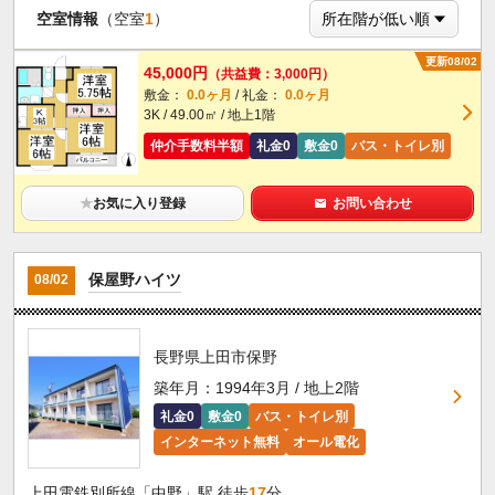
空室情報
（空室
1
）
更新08/02
45,000円
（共益費：3,000円）
敷金：
0.0ヶ月
/ 礼金：
0.0ヶ月
3K / 49.00㎡ / 地上1階
仲介手数料半額
礼金0
敷金0
バス・トイレ別
★
お気に入り登録
お問い合わせ
保屋野ハイツ
08/02
長野県上田市保野
築年月：1994年3月 / 地上2階
礼金0
敷金0
バス・トイレ別
インターネット無料
オール電化
上田電鉄別所線「中野」駅 徒歩
17
分