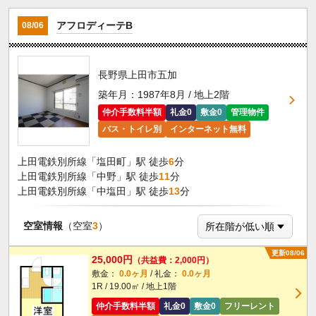
アフロディーテB
08/06
長野県上田市五加
築年月：1987年8月 / 地上2階
仲介手数料半額
礼金0
敷金0
管理物件
バス・トイレ別
インターネット無料
上田電鉄別所線「塩田町」駅 徒歩
6
分
上田電鉄別所線「中野」駅 徒歩
11
分
上田電鉄別所線「中塩田」駅 徒歩
13
分
空室情報
（空室
3
）
更新08/06
25,000円
（共益費：2,000円）
敷金：
0.0ヶ月
/ 礼金：
0.0ヶ月
1R / 19.00㎡ / 地上1階
仲介手数料半額
礼金0
敷金0
フリーレント