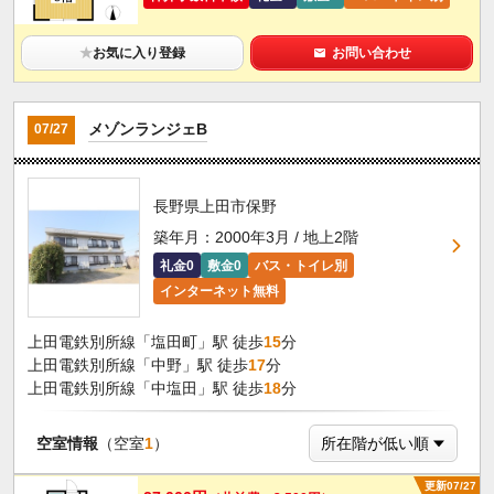
★
お気に入り登録
お問い合わせ
メゾンランジェB
07/27
長野県上田市保野
築年月：2000年3月 / 地上2階
礼金0
敷金0
バス・トイレ別
インターネット無料
上田電鉄別所線「塩田町」駅 徒歩
15
分
上田電鉄別所線「中野」駅 徒歩
17
分
上田電鉄別所線「中塩田」駅 徒歩
18
分
空室情報
（空室
1
）
更新07/27