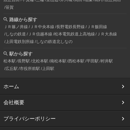
笹賀
路線から探す
ＪＲ篠ノ井線
ＪＲ中央本線
長野電鉄長野線
ＪＲ飯田線
しなの鉄道
ＪＲ信越本線
松本電気鉄道上高地線
ＪＲ大糸線
上田電鉄別所線
しなの鉄道北しなの
駅から探す
松本駅
長野駅
北松本駅
南松本駅
西松本駅
平田駅
村井駅
広丘駅
市役所前駅
上田駅
ホーム
会社概要
プライバシーポリシー