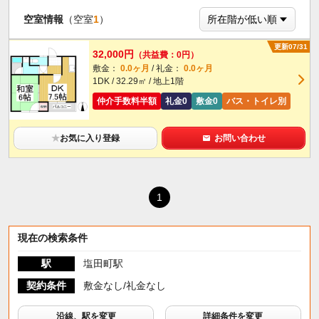
空室情報
（空室
1
）
更新07/31
32,000円
（共益費：0円）
敷金：
0.0ヶ月
/ 礼金：
0.0ヶ月
1DK / 32.29㎡ / 地上1階
仲介手数料半額
礼金0
敷金0
バス・トイレ別
★
お気に入り登録
お問い合わせ
1
現在の検索条件
駅
塩田町駅
契約条件
敷金なし/礼金なし
沿線、駅を変更
詳細条件を変更