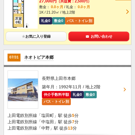
27,000円
（共益費：2,500円）
敷金：
0.0ヶ月
/ 礼金：
0.0ヶ月
1K / 21.20㎡ / 地上2階
礼金0
敷金0
バス・トイレ別
★
お気に入り登録
お問い合わせ
ネオトピア本郷
07/31
長野県上田市本郷
築年月：1992年11月 / 地上2階
仲介手数料半額
礼金0
敷金0
バス・トイレ別
上田電鉄別所線「塩田町」駅 徒歩
5
分
上田電鉄別所線「中塩田」駅 徒歩
7
分
上田電鉄別所線「中野」駅 徒歩
13
分