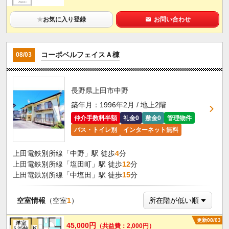
★
お気に入り登録
お問い合わせ
コーポベルフェイスＡ棟
08/03
長野県上田市中野
築年月：1996年2月 / 地上2階
仲介手数料半額
礼金0
敷金0
管理物件
バス・トイレ別
インターネット無料
上田電鉄別所線「中野」駅 徒歩
4
分
上田電鉄別所線「塩田町」駅 徒歩
12
分
上田電鉄別所線「中塩田」駅 徒歩
15
分
空室情報
（空室
1
）
更新08/03
45,000円
（共益費：2,000円）