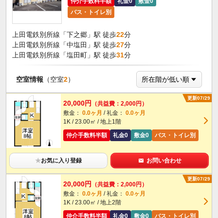
仲介手数料半額
礼金0
敷金0
バス・トイレ別
上田電鉄別所線「下之郷」駅 徒歩
22
分
上田電鉄別所線「中塩田」駅 徒歩
27
分
上田電鉄別所線「塩田町」駅 徒歩
31
分
空室情報
（空室
2
）
更新07/29
20,000円
（共益費：2,000円）
敷金：
0.0ヶ月
/ 礼金：
0.0ヶ月
1K / 23.00㎡ / 地上1階
仲介手数料半額
礼金0
敷金0
バス・トイレ別
★
お気に入り登録
お問い合わせ
更新07/29
20,000円
（共益費：2,000円）
敷金：
0.0ヶ月
/ 礼金：
0.0ヶ月
1K / 23.00㎡ / 地上2階
仲介手数料半額
礼金0
敷金0
バス・トイレ別