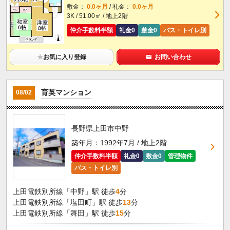
敷金：
0.0ヶ月
/ 礼金：
0.0ヶ月
3K / 51.00㎡ / 地上2階
仲介手数料半額
礼金0
敷金0
バス・トイレ別
★
お気に入り登録
お問い合わせ
育英マンション
08/02
長野県上田市中野
築年月：1992年7月 / 地上2階
仲介手数料半額
礼金0
敷金0
管理物件
バス・トイレ別
上田電鉄別所線「中野」駅 徒歩
4
分
上田電鉄別所線「塩田町」駅 徒歩
13
分
上田電鉄別所線「舞田」駅 徒歩
15
分