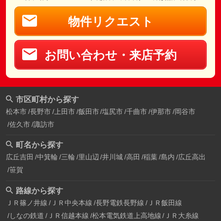
物件リクエスト
お問い合わせ・来店予約
市区町村から探す
松本市
長野市
上田市
飯田市
塩尻市
千曲市
伊那市
岡谷市
佐久市
諏訪市
町名から探す
広丘吉田
中箕輪
三輪
里山辺
井川城
高田
稲葉
島内
広丘高出
笹賀
路線から探す
ＪＲ篠ノ井線
ＪＲ中央本線
長野電鉄長野線
ＪＲ飯田線
しなの鉄道
ＪＲ信越本線
松本電気鉄道上高地線
ＪＲ大糸線