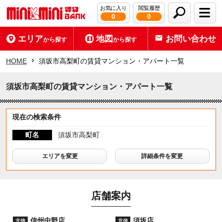
お気に入り
閲覧履歴
0
0
エリア
地図
お問い合わせ
から探す
から探す
HOME
須坂市高梨町の賃貸マンション・アパート一覧
須坂市高梨町の賃貸マンション・アパート一覧
現在の検索条件
町名
須坂市高梨町
エリアを変更
詳細条件を変更
店舗案内
信州中野店
須坂店
北信
北信