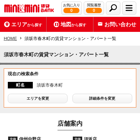
お気に入り
閲覧履歴
0
0
エリア
地図
お問い合わせ
から探す
から探す
HOME
須坂市春木町の賃貸マンション・アパート一覧
須坂市春木町の賃貸マンション・アパート一覧
現在の検索条件
町名
須坂市春木町
エリアを変更
詳細条件を変更
店舗案内
信州中野店
須坂店
北信
北信