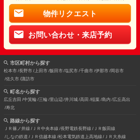
物件リクエスト
お問い合わせ・来店予約
市区町村から探す
松本市
長野市
上田市
飯田市
塩尻市
千曲市
伊那市
岡谷市
佐久市
諏訪市
町名から探す
広丘吉田
中箕輪
三輪
里山辺
井川城
高田
稲葉
島内
広丘高出
寿北
路線から探す
ＪＲ篠ノ井線
ＪＲ中央本線
長野電鉄長野線
ＪＲ飯田線
しなの鉄道
ＪＲ信越本線
松本電気鉄道上高地線
ＪＲ大糸線