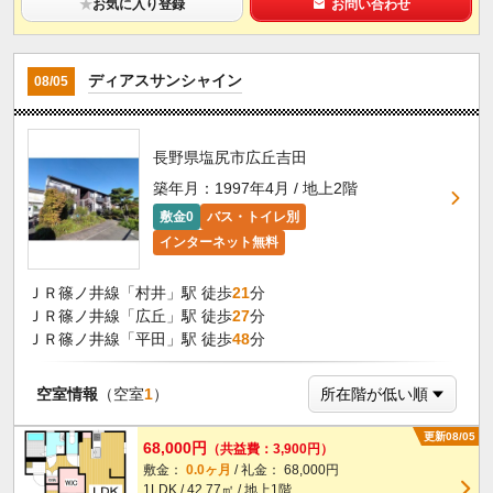
★
お気に入り登録
お問い合わせ
ディアスサンシャイン
08/05
長野県塩尻市広丘吉田
築年月：1997年4月 / 地上2階
敷金0
バス・トイレ別
インターネット無料
ＪＲ篠ノ井線「村井」駅 徒歩
21
分
ＪＲ篠ノ井線「広丘」駅 徒歩
27
分
ＪＲ篠ノ井線「平田」駅 徒歩
48
分
空室情報
（空室
1
）
更新08/05
68,000円
（共益費：3,900円）
敷金：
0.0ヶ月
/ 礼金： 68,000円
1LDK / 42.77㎡ / 地上1階