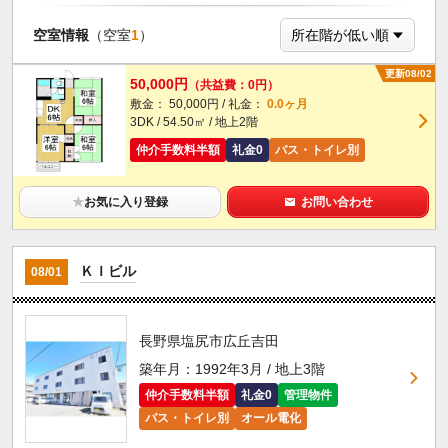
空室情報
（空室
1
）
更新08/02
50,000円
（共益費：0円）
敷金： 50,000円 / 礼金：
0.0ヶ月
3DK / 54.50㎡ / 地上2階
仲介手数料半額
礼金0
バス・トイレ別
★
お気に入り登録
お問い合わせ
ＫＩビル
08/01
長野県塩尻市広丘吉田
築年月：1992年3月 / 地上3階
仲介手数料半額
礼金0
管理物件
バス・トイレ別
オール電化