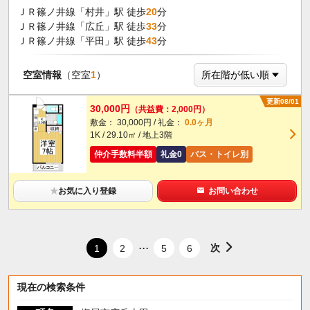
ＪＲ篠ノ井線「村井」駅 徒歩
20
分
ＪＲ篠ノ井線「広丘」駅 徒歩
33
分
ＪＲ篠ノ井線「平田」駅 徒歩
43
分
空室情報
（空室
1
）
更新08/01
30,000円
（共益費：2,000円）
敷金： 30,000円 / 礼金：
0.0ヶ月
1K / 29.10㎡ / 地上3階
仲介手数料半額
礼金0
バス・トイレ別
★
お気に入り登録
お問い合わせ
...
次
1
2
5
6
現在の検索条件