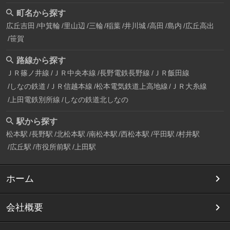
町名から探す
広丘吉田
中箕輪
里山辺
三輪
稲葉
井川城
高田
島内
広丘高出
笹賀
路線から探す
ＪＲ篠ノ井線
ＪＲ中央本線
長野電鉄長野線
ＪＲ飯田線
しなの鉄道
ＪＲ信越本線
松本電気鉄道上高地線
ＪＲ大糸線
上田電鉄別所線
しなの鉄道北しなの
駅から探す
松本駅
長野駅
北松本駅
南松本駅
西松本駅
平田駅
村井駅
広丘駅
市役所前駅
上田駅
ホーム
会社概要