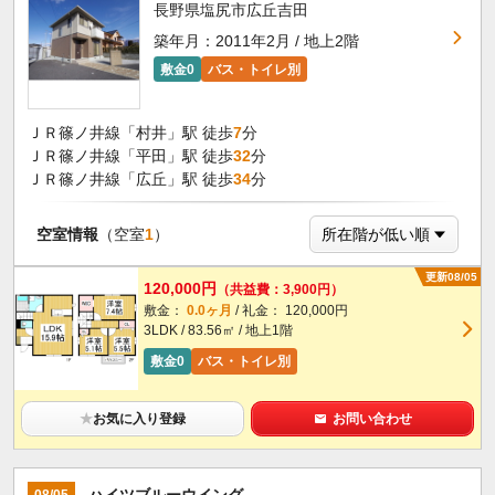
長野県塩尻市広丘吉田
築年月：2011年2月 / 地上2階
敷金0
バス・トイレ別
ＪＲ篠ノ井線「村井」駅 徒歩
7
分
ＪＲ篠ノ井線「平田」駅 徒歩
32
分
ＪＲ篠ノ井線「広丘」駅 徒歩
34
分
空室情報
（空室
1
）
更新08/05
120,000円
（共益費：3,900円）
敷金：
0.0ヶ月
/ 礼金： 120,000円
3LDK / 83.56㎡ / 地上1階
敷金0
バス・トイレ別
★
お気に入り登録
お問い合わせ
ハイツブルーウイング