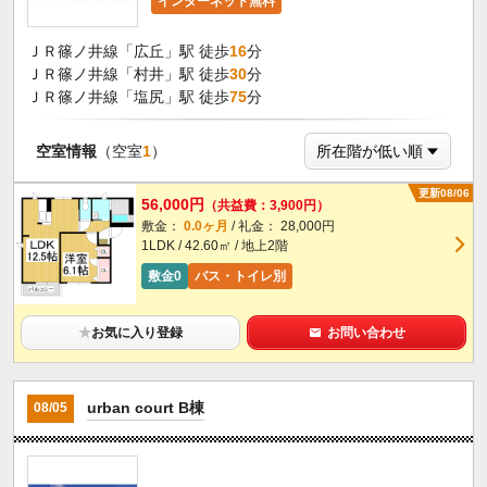
インターネット無料
ＪＲ篠ノ井線「広丘」駅 徒歩
16
分
ＪＲ篠ノ井線「村井」駅 徒歩
30
分
ＪＲ篠ノ井線「塩尻」駅 徒歩
75
分
空室情報
（空室
1
）
更新08/06
56,000円
（共益費：3,900円）
敷金：
0.0ヶ月
/ 礼金： 28,000円
1LDK / 42.60㎡ / 地上2階
敷金0
バス・トイレ別
★
お気に入り登録
お問い合わせ
urban court B棟
08/05