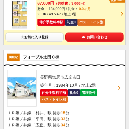
更新08/05
67,000円
（共益費：3,000円）
敷金： 134,000円 / 礼金：
0.0ヶ月
2LDK / 49.53㎡ / 地上3階
仲介手数料半額
礼金0
バス・トイレ別
★
お気に入り登録
お問い合わせ
フォーブル太田Ｃ棟
08/02
長野県塩尻市広丘吉田
築年月：1984年10月 / 地上2階
仲介手数料半額
礼金0
管理物件
バス・トイレ別
ＪＲ篠ノ井線「村井」駅 徒歩
15
分
ＪＲ篠ノ井線「平田」駅 徒歩
33
分
ＪＲ篠ノ井線「広丘」駅 徒歩
34
分