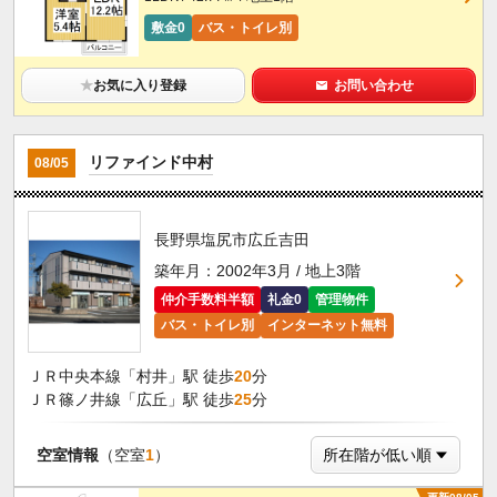
敷金0
バス・トイレ別
★
お気に入り登録
お問い合わせ
リファインド中村
08/05
長野県塩尻市広丘吉田
築年月：2002年3月 / 地上3階
仲介手数料半額
礼金0
管理物件
バス・トイレ別
インターネット無料
ＪＲ中央本線「村井」駅 徒歩
20
分
ＪＲ篠ノ井線「広丘」駅 徒歩
25
分
空室情報
（空室
1
）