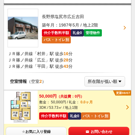
長野県塩尻市広丘吉田
築年月：1987年5月 / 地上2階
仲介手数料半額
礼金0
管理物件
バス・トイレ別
ＪＲ篠ノ井線「村井」駅 徒歩
16
分
ＪＲ篠ノ井線「広丘」駅 徒歩
28
分
ＪＲ篠ノ井線「平田」駅 徒歩
43
分
空室情報
（空室
2
）
更新08/07
50,000円
（共益費：0円）
敷金： 50,000円 / 礼金：
0.0ヶ月
3DK / 53.73㎡ / 地上1階
仲介手数料半額
礼金0
バス・トイレ別
★
お気に入り登録
お問い合わせ