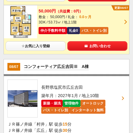
更新08/07
50,000円
（共益費：0円）
敷金： 50,000円 / 礼金：
0.0ヶ月
3DK / 53.73㎡ / 地上1階
仲介手数料半額
礼金0
バス・トイレ別
★
お気に入り登録
お問い合わせ
コンフォーティア広丘吉田Ⅲ A棟
08/07
長野県塩尻市広丘吉田
築年月：2027年1月 / 地上10階
新築・築浅
管理物件
オートロック
バス・トイレ別
インターネット無料
ＪＲ篠ノ井線「村井」駅 徒歩
15
分
ＪＲ篠ノ井線「広丘」駅 徒歩
30
分