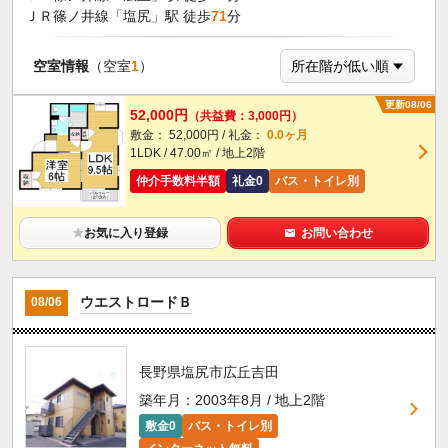
ＪＲ篠ノ井線「塩尻」駅 徒歩
71
分
空室情報
（空室
1
）
更新08/06
52,000円
（共益費：3,000円）
敷金： 52,000円 / 礼金：
0.0ヶ月
1LDK / 47.00㎡ / 地上2階
仲介手数料半額
礼金0
バス・トイレ別
★
お気に入り登録
お問い合わせ
ウエストロードＢ
08/06
長野県塩尻市広丘吉田
築年月：2003年8月 / 地上2階
敷金0
バス・トイレ別