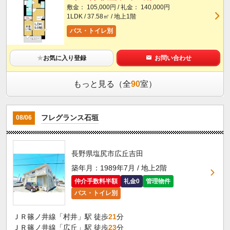
敷金： 105,000円 / 礼金： 140,000円
1LDK / 37.58㎡ / 地上1階
バス・トイレ別
★
お気に入り登録
お問い合わせ
もっと見る（全
90
室）
フレグランス石垣
08/06
長野県塩尻市広丘吉田
築年月：1989年7月 / 地上2階
仲介手数料半額
礼金0
管理物件
バス・トイレ別
ＪＲ篠ノ井線「村井」駅 徒歩
21
分
ＪＲ篠ノ井線「広丘」駅 徒歩
23
分