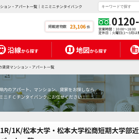
ンション・アパート一覧｜ミニミニチンタイバンク
0120
23,106
掲載建物数
件
営業時間：10:00～18:00
定休日：火曜日(1～3月は
沿線
地図
から探す
から探す
の賃貸マンション・アパート一覧
県内のアパート、マンション、貸家をお探しなら、
ミニＦＣチンタイバンクにお任せください！
1R/1K/松本大学・松本大学松商短期大学部