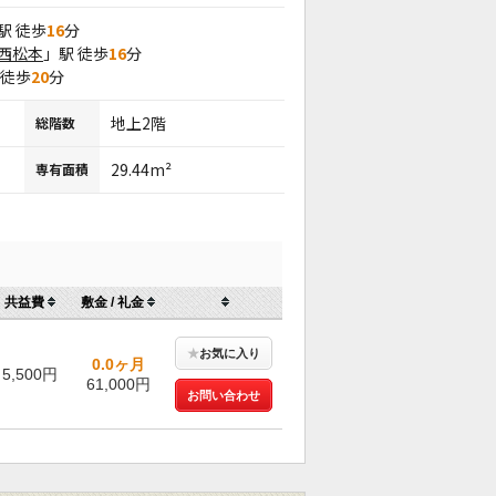
駅 徒歩
16
分
西松本
」駅 徒歩
16
分
 徒歩
20
分
地上2階
総階数
29.44m²
専有面積
共益費
敷金 / 礼金
★
お気に入り
0.0ヶ月
5,500円
61,000円
お問い合わせ