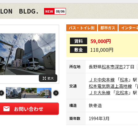
LON BLDG．
NEW
08/06
バス・トイレ別
都市ガス
インター
59,000円
賃料
118,000円
敷金
長野県
松本市
深志
2丁目
所在地
拡大
ＪＲ中央本線
「
松本
」駅
松本電気鉄道上高地線
「
交通
ＪＲ大糸線
「
北松本
」駅
鉄骨造
構造
お問い合わせ
1994年3月
築年数