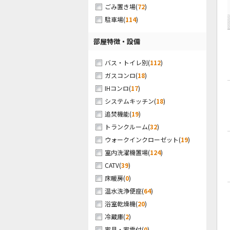
(
72
)
ごみ置き場
(
114
)
駐車場
部屋特徴・設備
(
112
)
バス・トイレ別
(
18
)
ガスコンロ
(
17
)
IHコンロ
(
18
)
システムキッチン
(
19
)
追焚機能
(
32
)
トランクルーム
(
19
)
ウォークインクローゼット
(
124
)
室内洗濯機置場
(
39
)
CATV
(
0
)
床暖房
(
64
)
温水洗浄便座
(
20
)
浴室乾燥機
(
2
)
冷蔵庫
(
0
)
家具・家電付