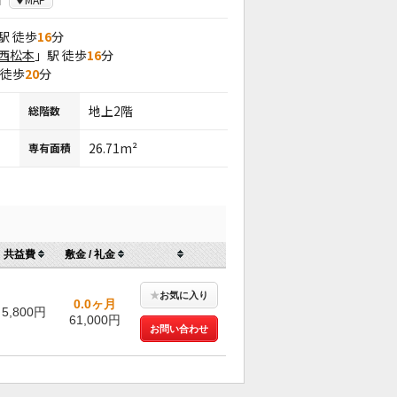
駅 徒歩
16
分
西松本
」駅 徒歩
16
分
 徒歩
20
分
地上2階
総階数
26.71m²
専有面積
共益費
敷金 / 礼金
★
お気に入り
0.0ヶ月
5,800円
61,000円
お問い合わせ