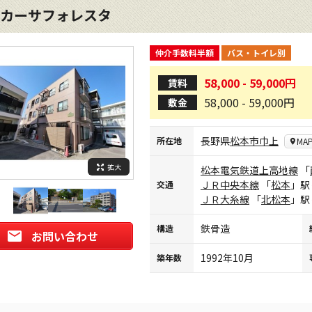
カーサフォレスタ
仲介手数料半額
バス・トイレ別
58,000 - 59,000円
賃料
58,000 - 59,000円
敷金
長野県
松本市
巾上
所在地
MA
拡大
松本電気鉄道上高地線
「
ＪＲ中央本線
「
松本
」駅
交通
ＪＲ大糸線
「
北松本
」駅
鉄骨造
構造
お問い合わせ
1992年10月
築年数