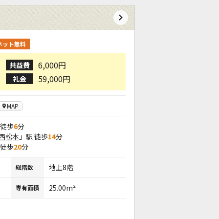
ネット無料
6,000円
共益費
59,000円
礼金
MAP
 徒歩
6
分
西松本
」駅 徒歩
14
分
 徒歩
20
分
地上8階
総階数
25.00m²
専有面積