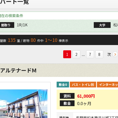
パート一覧
現在の検索条件
1R/1K
松
間取り
大学
135
80
1〜10
屋数
室 / 建物
件中
棟表示
...
次
1
2
7
8
アルテナードＭ
敷金0
バス・トイレ別
インターネッ
61,000円
賃料
0.0ヶ月
敷金
長野県
松本市
井川城
2丁
所在地