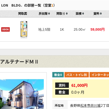
LON BLDG．の部屋一覧（空室
1
）
間取図
所在階
間取り
面積
賃料
地上5階
1K
25.00㎡
59,000円
08/06
アルテナードＭⅡ
敷金0
バス・トイレ別
インターネッ
61,000円
賃料
0.0ヶ月
敷金
長野県
松本市
井川城
2丁
所在地