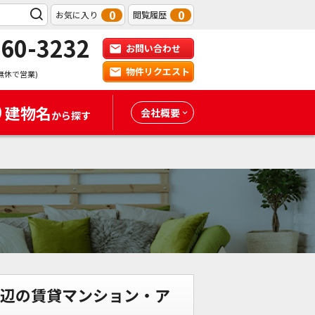
0
0
お気に入り
閲覧履歴
-60-3232
お問い合わせ
物件リクエスト
無休で営業)
建物名
会社概要
から探す
近辺の賃貸マンション・ア