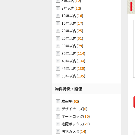
(
12
)
5年以内
(
12
)
7年以内
(
16
)
10年以内
(
17
)
15年以内
(
25
)
20年以内
(
51
)
25年以内
(
79
)
30年以内
(
114
)
35年以内
(
134
)
40年以内
(
135
)
45年以内
(
135
)
50年以内
物件特徴・設備
(
62
)
駐輪場
(
0
)
デザイナーズ
(
10
)
オートロック
(
23
)
宅配ボックス
(
14
)
防犯カメラ