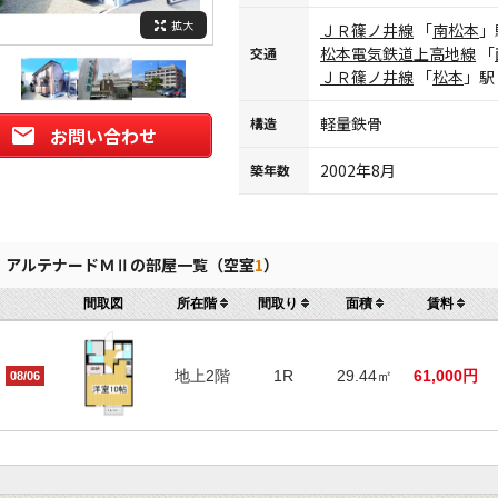
拡大
ＪＲ篠ノ井線
「
南松本
」
松本電気鉄道上高地線
「
交通
ＪＲ篠ノ井線
「
松本
」駅
軽量鉄骨
構造
お問い合わせ
2002年8月
築年数
アルテナードＭⅡの部屋一覧（空室
1
）
間取図
所在階
間取り
面積
賃料
地上2階
1R
29.44㎡
61,000円
08/06