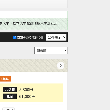
本大学・松本大学松商短期大学部近辺
空室のある物件のみ
ト無料
5,800円
共益費
61,000円
礼金
目
MAP