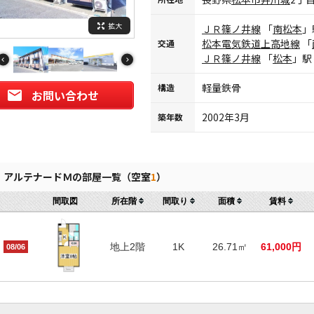
拡大
ＪＲ篠ノ井線
「
南松本
」
松本電気鉄道上高地線
「
交通
ＪＲ篠ノ井線
「
松本
」駅
軽量鉄骨
構造
お問い合わせ
2002年3月
築年数
アルテナードＭの部屋一覧（空室
1
）
間取図
所在階
間取り
面積
賃料
地上2階
1K
26.71㎡
61,000円
08/06