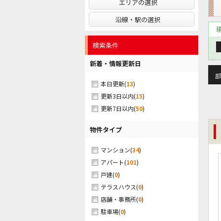
エリアの選択
沿線・駅の選択
検索条件
新着・情報更新日
部
(
13
)
本日更新
(
15
)
更新3日以内
(
50
)
更新7日以内
物件タイプ
(
34
)
マンション
(
101
)
アパート
(
0
)
戸建
(
0
)
テラスハウス
(
0
)
店舗・事務所
(
0
)
駐車場