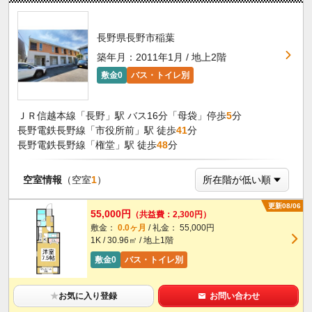
長野県長野市稲葉
築年月：2011年1月 / 地上2階
敷金0
バス・トイレ別
ＪＲ信越本線「長野」駅 バス16分「母袋」停歩
5
分
長野電鉄長野線「市役所前」駅 徒歩
41
分
長野電鉄長野線「権堂」駅 徒歩
48
分
空室情報
（空室
1
）
更新08/06
55,000円
（共益費：2,300円）
敷金：
0.0ヶ月
/ 礼金： 55,000円
1K / 30.96㎡ / 地上1階
敷金0
バス・トイレ別
★
お気に入り登録
お問い合わせ