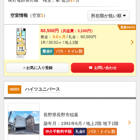
空室情報
（空室
1
）
更新08/05
60,500円
（共益費：3,100円）
敷金：
0.0ヶ月
/ 礼金： 60,500円
1R / 30.02㎡ / 地上1階
敷金0
バス・トイレ別
★
お気に入り登録
お問い合わせ
ハイツユニバース
08/05
長野県長野市稲葉
築年月：1991年6月 / 地上2階 地下1階
仲介手数料半額
礼金0
バス・トイレ別