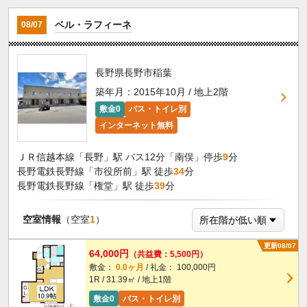
ベル・ラフィーネ
08/07
長野県長野市稲葉
築年月：2015年10月 / 地上2階
敷金0
バス・トイレ別
インターネット無料
ＪＲ信越本線「長野」駅 バス12分「南俣」停歩
9
分
長野電鉄長野線「市役所前」駅 徒歩
34
分
長野電鉄長野線「権堂」駅 徒歩
39
分
空室情報
（空室
1
）
更新08/07
64,000円
（共益費：5,500円）
敷金：
0.0ヶ月
/ 礼金： 100,000円
1R / 31.39㎡ / 地上1階
敷金0
バス・トイレ別