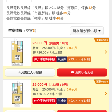
長野電鉄長野線「長野」駅 バス18分「河原口」停歩
12
分
長野電鉄長野線「市役所前」駅 徒歩
39
分
長野電鉄長野線「権堂」駅 徒歩
46
分
空室情報
（空室
3
）
更新08/05
25,000円
（共益費：0円）
敷金： 25,000円 / 礼金：
0.0ヶ月
1K / 26.00㎡ / 地上1階
仲介手数料半額
礼金0
バス・トイレ別
★
お気に入り登録
お問い合わせ
更新08/05
25,000円
（共益費：0円）
敷金： 25,000円 / 礼金：
0.0ヶ月
1K / 26.00㎡ / 地上2階
仲介手数料半額
礼金0
バス・トイレ別