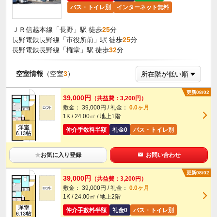
バス・トイレ別
インターネット無料
ＪＲ信越本線「長野」駅 徒歩
25
分
長野電鉄長野線「市役所前」駅 徒歩
25
分
長野電鉄長野線「権堂」駅 徒歩
32
分
空室情報
（空室
3
）
更新08/02
39,000円
（共益費：3,200円）
敷金： 39,000円 / 礼金：
0.0ヶ月
1K / 24.00㎡ / 地上1階
仲介手数料半額
礼金0
バス・トイレ別
★
お気に入り登録
お問い合わせ
更新08/02
39,000円
（共益費：3,200円）
敷金： 39,000円 / 礼金：
0.0ヶ月
1K / 24.00㎡ / 地上2階
仲介手数料半額
礼金0
バス・トイレ別