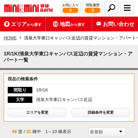
お気に入り
閲覧履歴
0
0
エリア
地図
お問い合わせ
から探す
から探す
HOME
清泉大学東口キャンパス近辺の賃貸マンション・アパート
1R/1K/清泉大学東口キャンパス近辺の賃貸マンション・ア
パート一覧
現在の検索条件
間取り
1R/1K
大学
清泉大学東口キャンパス近辺
エリアを変更
詳細条件を変更
46
室 /
31
棟中 1～10 棟表示