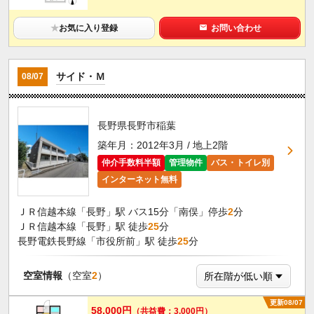
★
お気に入り登録
お問い合わせ
サイド・Ｍ
08/07
長野県長野市稲葉
築年月：2012年3月 / 地上2階
仲介手数料半額
管理物件
バス・トイレ別
インターネット無料
ＪＲ信越本線「長野」駅 バス15分「南俣」停歩
2
分
ＪＲ信越本線「長野」駅 徒歩
25
分
長野電鉄長野線「市役所前」駅 徒歩
25
分
空室情報
（空室
2
）
更新08/07
58,000円
（共益費：3,000円）