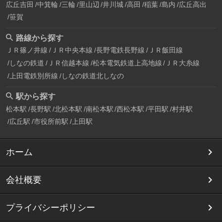
広丘吉田
中箕輪
三輪
里山辺
井川城
高田
稲葉
島内
広丘高出
笹賀
路線から探す
ＪＲ篠ノ井線
ＪＲ中央本線
長野電鉄長野線
ＪＲ飯田線
しなの鉄道
ＪＲ信越本線
松本電気鉄道上高地線
ＪＲ大糸線
上田電鉄別所線
しなの鉄道北しなの
駅から探す
松本駅
長野駅
北松本駅
南松本駅
西松本駅
平田駅
村井駅
広丘駅
市役所前駅
上田駅
ホーム
会社概要
プライバシーポリシー