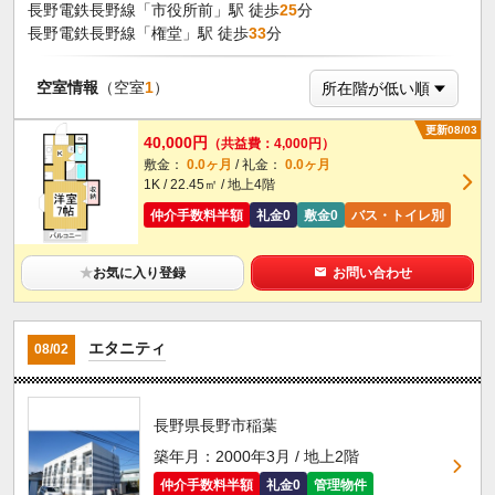
長野電鉄長野線「市役所前」駅 徒歩
25
分
長野電鉄長野線「権堂」駅 徒歩
33
分
空室情報
（空室
1
）
更新08/03
40,000円
（共益費：4,000円）
敷金：
0.0ヶ月
/ 礼金：
0.0ヶ月
1K / 22.45㎡ / 地上4階
仲介手数料半額
礼金0
敷金0
バス・トイレ別
★
お気に入り登録
お問い合わせ
エタニティ
08/02
長野県長野市稲葉
築年月：2000年3月 / 地上2階
仲介手数料半額
礼金0
管理物件