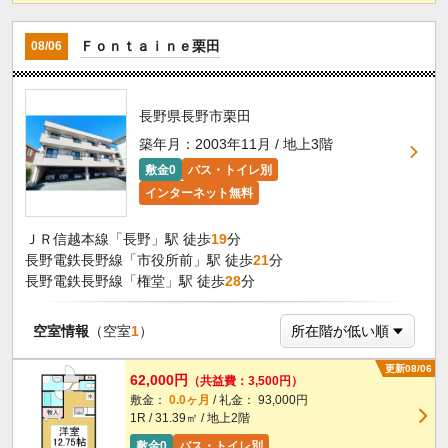
Ｆｏｎｔａｉｎｅ栗田
08/06
長野県長野市栗田
築年月：2003年11月 / 地上3階
敷金0
バス・トイレ別
インターネット無料
ＪＲ信越本線「長野」駅 徒歩
19
分
長野電鉄長野線「市役所前」駅 徒歩
21
分
長野電鉄長野線「権堂」駅 徒歩
28
分
空室情報
（空室
1
）
更新08/06
62,000円
（共益費：3,500円）
敷金：
0.0ヶ月
/ 礼金： 93,000円
1R / 31.39㎡ / 地上2階
敷金0
バス・トイレ別