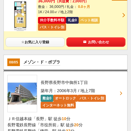
36,000円
（共益費：2,000円）
敷金： 36,000円 / 礼金：
0.0ヶ月
1K / 24.00㎡ / 地上2階
仲介手数料半額
礼金0
ペット相談
バス・トイレ別
★
お気に入り登録
お問い合わせ
メゾン・ド・ポプラ
08/05
長野県長野市中御所1丁目
築年月：2006年3月 / 地上7階
敷金0
オートロック
バス・トイレ別
インターネット無料
ＪＲ信越本線「長野」駅 徒歩
10
分
長野電鉄長野線「市役所前」駅 徒歩
20
分
長野電鉄長野線「権堂」駅 徒歩
27
分