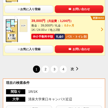
★
お気に入り登録
お問い合わせ
更新08/02
39,000円
（共益費：3,200円）
敷金： 39,000円 / 礼金：
0.0ヶ月
1K / 24.00㎡ / 地上2階
仲介手数料半額
礼金0
バス・トイレ別
★
お気に入り登録
お問い合わせ
次
1
2
3
4
現在の検索条件
間取り
1R/1K
大学
清泉大学東口キャンパス近辺