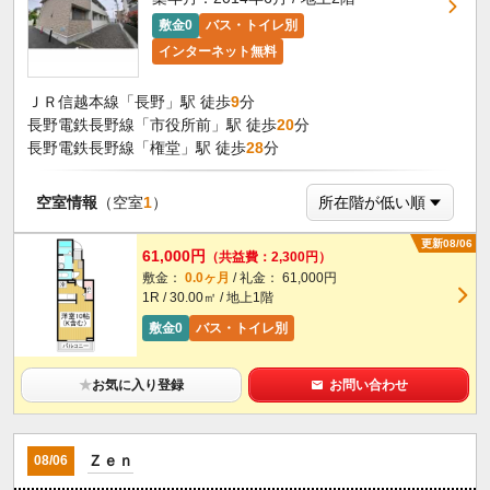
敷金0
バス・トイレ別
インターネット無料
ＪＲ信越本線「長野」駅 徒歩
9
分
長野電鉄長野線「市役所前」駅 徒歩
20
分
長野電鉄長野線「権堂」駅 徒歩
28
分
空室情報
（空室
1
）
更新08/06
61,000円
（共益費：2,300円）
敷金：
0.0ヶ月
/ 礼金： 61,000円
1R / 30.00㎡ / 地上1階
敷金0
バス・トイレ別
★
お気に入り登録
お問い合わせ
Ｚｅｎ
08/06