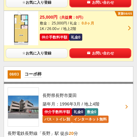
★
お気に入り登録
お問い合わせ
更新08/05
25,000円
（共益費：0円）
敷金： 25,000円 / 礼金：
0.0ヶ月
1K / 26.00㎡ / 地上2階
仲介手数料半額
礼金0
★
お気に入り登録
お問い合わせ
コーポ梓
08/03
長野県長野市栗田
築年月：1996年3月 / 地上4階
仲介手数料半額
礼金0
敷金0
バス・トイレ別
インターネット無料
長野電鉄長野線「長野」駅 徒歩
20
分