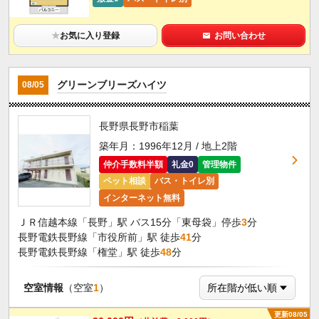
★
お気に入り登録
お問い合わせ
グリーンブリーズハイツ
08/05
長野県長野市稲葉
築年月：1996年12月 / 地上2階
仲介手数料半額
礼金0
管理物件
ペット相談
バス・トイレ別
インターネット無料
ＪＲ信越本線「長野」駅 バス15分「東母袋」停歩
3
分
長野電鉄長野線「市役所前」駅 徒歩
41
分
長野電鉄長野線「権堂」駅 徒歩
48
分
空室情報
（空室
1
）
更新08/05