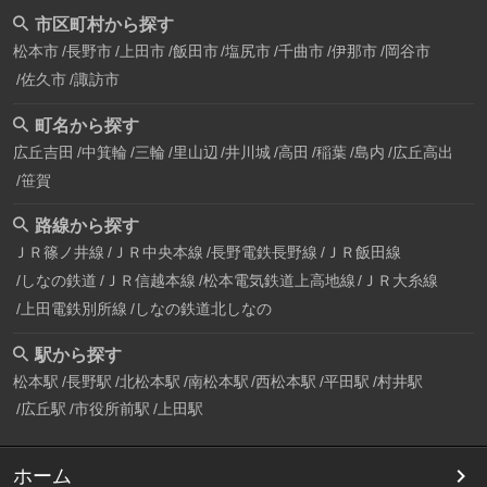
市区町村から探す
松本市
長野市
上田市
飯田市
塩尻市
千曲市
伊那市
岡谷市
佐久市
諏訪市
町名から探す
広丘吉田
中箕輪
三輪
里山辺
井川城
高田
稲葉
島内
広丘高出
笹賀
路線から探す
ＪＲ篠ノ井線
ＪＲ中央本線
長野電鉄長野線
ＪＲ飯田線
しなの鉄道
ＪＲ信越本線
松本電気鉄道上高地線
ＪＲ大糸線
上田電鉄別所線
しなの鉄道北しなの
駅から探す
松本駅
長野駅
北松本駅
南松本駅
西松本駅
平田駅
村井駅
広丘駅
市役所前駅
上田駅
ホーム