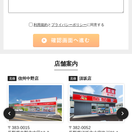
利用規約
と
プライバシーポリシー
に同意する
店舗案内
信州中野店
須坂店
北信
北信
〒383-0015
〒382-0052