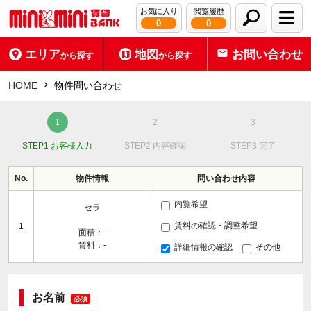
お気に入り
閲覧履歴
0
0
エリア
地図
お問い合わせ
から探す
から探す
HOME
物件問い合わせ
STEP1 お客様入力
STEP2 内容確認
STEP3 完了
No.
物件情報
問い合わせ内容
内覧希望
セラ
賃料の確認・調整希望
1
面積：-
賃料：-
詳細情報の確認
その他
お名前
必須