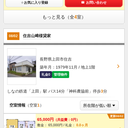
★
お気に入り登録
お問い合わせ
もっと見る（全
4
室）
住吉山﨑様貸家
08/02
長野県上田市住吉
築年月：1979年11月 / 地上1階
礼金0
管理物件
しなの鉄道「上田」駅 バス14分「神科農協前」停歩
3
分
空室情報
（空室
1
）
更新08/02
65,000円
（共益費：0円）
敷金： 65,000円 / 礼金：
0.0ヶ月