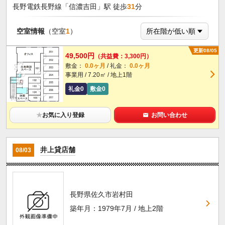
長野電鉄長野線「信濃吉田」駅 徒歩
31
分
空室情報
（空室
1
）
更新08/05
49,500円
（共益費：3,300円）
敷金：
0.0ヶ月
/ 礼金：
0.0ヶ月
事業用 / 7.20㎡ / 地上1階
礼金0
敷金0
★
お気に入り登録
お問い合わせ
井上貸店舗
08/03
長野県佐久市岩村田
築年月：1979年7月 / 地上2階