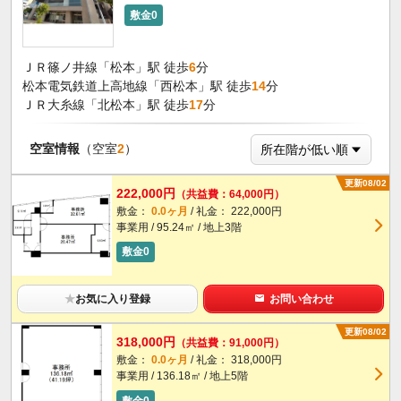
敷金0
ＪＲ篠ノ井線「松本」駅 徒歩
6
分
松本電気鉄道上高地線「西松本」駅 徒歩
14
分
ＪＲ大糸線「北松本」駅 徒歩
17
分
空室情報
（空室
2
）
更新08/02
222,000円
（共益費：64,000円）
敷金：
0.0ヶ月
/ 礼金： 222,000円
事業用 / 95.24㎡ / 地上3階
敷金0
★
お気に入り登録
お問い合わせ
更新08/02
318,000円
（共益費：91,000円）
敷金：
0.0ヶ月
/ 礼金： 318,000円
事業用 / 136.18㎡ / 地上5階
敷金0