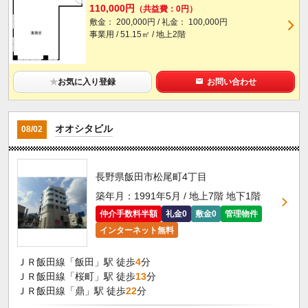
110,000円
（共益費：0円）
敷金： 200,000円 / 礼金： 100,000円
事業用 / 51.15㎡ / 地上2階
★
お気に入り登録
お問い合わせ
オオシタビル
08/02
長野県飯田市松尾町4丁目
築年月：1991年5月 / 地上7階 地下1階
仲介手数料半額
礼金0
敷金0
管理物件
インターネット無料
ＪＲ飯田線「飯田」駅 徒歩
4
分
ＪＲ飯田線「桜町」駅 徒歩
13
分
ＪＲ飯田線「鼎」駅 徒歩
22
分