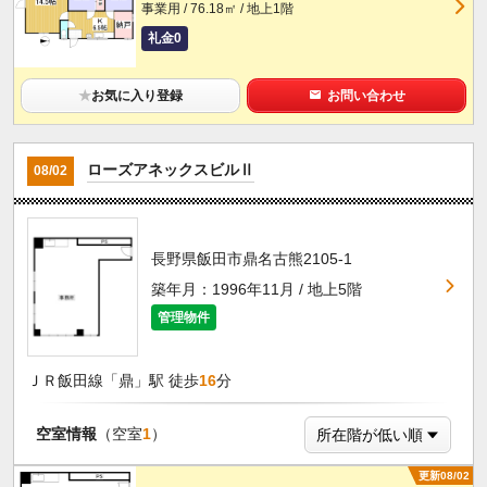
事業用 / 76.18㎡ / 地上1階
礼金0
★
お気に入り登録
お問い合わせ
ローズアネックスビルⅡ
08/02
長野県飯田市鼎名古熊2105-1
築年月：1996年11月 / 地上5階
管理物件
ＪＲ飯田線「鼎」駅 徒歩
16
分
空室情報
（空室
1
）
更新08/02