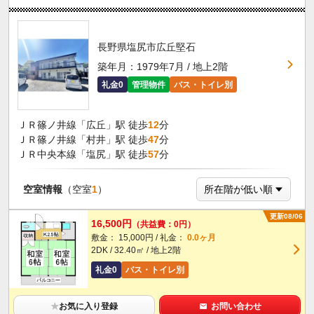
長野県塩尻市広丘堅石
築年月：1979年7月 / 地上2階
礼金0
管理物件
バス・トイレ別
ＪＲ篠ノ井線「広丘」駅 徒歩
12
分
ＪＲ篠ノ井線「村井」駅 徒歩
47
分
ＪＲ中央本線「塩尻」駅 徒歩
57
分
空室情報
（空室
1
）
更新08/06
16,500円
（共益費：0円）
敷金： 15,000円 / 礼金：
0.0ヶ月
2DK / 32.40㎡ / 地上2階
礼金0
バス・トイレ別
★
お気に入り登録
お問い合わせ