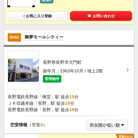
★
お気に入り登録
お問い合わせ
舞夢モールシティー
08/02
長野県長野市大門町
築年月：1963年10月 / 地上2階
管理物件
長野電鉄長野線「権堂」駅 徒歩
10
分
ＪＲ信越本線「長野」駅 徒歩
18
分
長野電鉄長野線「長野」駅 徒歩
18
分
空室情報
（空室
4
）
更新08/02