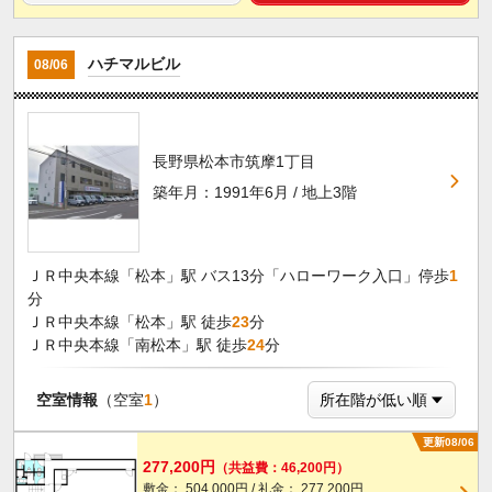
ハチマルビル
08/06
長野県松本市筑摩1丁目
築年月：1991年6月 / 地上3階
ＪＲ中央本線「松本」駅 バス13分「ハローワーク入口」停歩
1
分
ＪＲ中央本線「松本」駅 徒歩
23
分
ＪＲ中央本線「南松本」駅 徒歩
24
分
空室情報
（空室
1
）
更新08/06
277,200円
（共益費：46,200円）
敷金： 504,000円 / 礼金： 277,200円