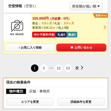
空室情報
（空室
1
）
更新08/02
165,000円
（共益費：0円）
敷金：
0.0ヶ月
/ 礼金：
0.0ヶ月
事業用 / 144.21㎡ / 地上3階
仲介手数料半額
礼金0
敷金0
★
お気に入り登録
お問い合わせ
...
次
1
2
12
13
現在の検索条件
物件種別
店舗・事務所
エリアを変更
詳細条件を変更