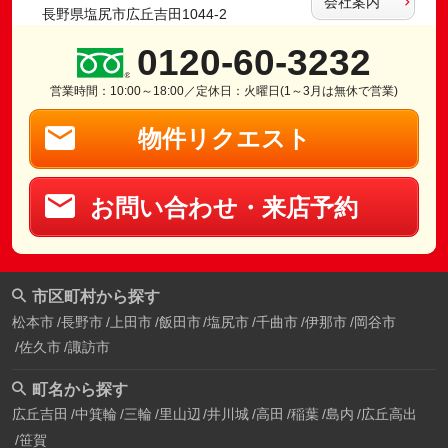
会社案内
長野県塩尻市広丘吉田1044-2
0120-60-3232
営業時間：10:00～18:00／定休日：火曜日(1～3月は無休で営業)
物件リクエスト
お問い合わせ・来店予約
市区町村から探す
松本市
長野市
上田市
飯田市
塩尻市
千曲市
伊那市
岡谷市
佐久市
諏訪市
町名から探す
広丘吉田
中箕輪
三輪
里山辺
井川城
高田
稲葉
島内
広丘高出
笹賀