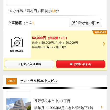
ＪＲ小海線「岩村田」駅 徒歩
19
分
空室情報
（空室
1
）
更新08/03
50,000円
（共益費：0円）
敷金： 50,000円 / 礼金： 50,000円
事業用 / 39.60㎡ / 地上1階
★
お気に入り登録
お問い合わせ
セントラル松本中央ビル
08/02
長野県松本市中央1丁目
築年月：1996年3月 / 地上8階 地下1階