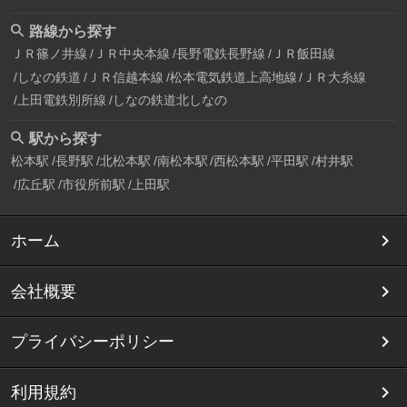
路線から探す
ＪＲ篠ノ井線
ＪＲ中央本線
長野電鉄長野線
ＪＲ飯田線
しなの鉄道
ＪＲ信越本線
松本電気鉄道上高地線
ＪＲ大糸線
上田電鉄別所線
しなの鉄道北しなの
駅から探す
松本駅
長野駅
北松本駅
南松本駅
西松本駅
平田駅
村井駅
広丘駅
市役所前駅
上田駅
ホーム
会社概要
プライバシーポリシー
利用規約