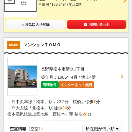
事業用 / 138.84㎡ / 地上2階
★
お気に入り登録
お問い合わせ
マンションＴＯＭＯ
08/06
長野県松本市清水1丁目
築年月：1986年4月 / 地上4階
管理物件
インターネット無料
ＪＲ中央本線「松本」駅 バス2分「桜橋」停歩
7
分
ＪＲ大糸線「北松本」駅 徒歩
24
分
松本電気鉄道上高地線「西松本」駅 徒歩
28
分
空室情報
（空室
1
）