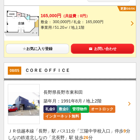
更新08/06
165,000円
（共益費：0円）
敷金： 300,000円 / 礼金： 165,000円
事業用 / 51.20㎡ / 地上1階
★
お気に入り登録
お問い合わせ
ＣＯＲＥ ＯＦＦＩＣＥ
08/05
長野県長野市東和田
築年月：1991年8月 / 地上2階
礼金0
敷金0
管理物件
オートロック
インターネット無料
ＪＲ信越本線「長野」駅 バス11分「三陽中学校入口」停歩
9
分
しなの鉄道北しなの「北長野」駅 徒歩
26
分