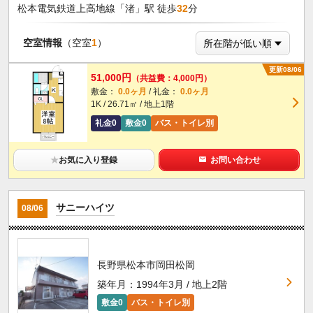
松本電気鉄道上高地線「渚」駅 徒歩
32
分
空室情報
（空室
1
）
更新08/06
51,000円
（共益費：4,000円）
敷金：
0.0ヶ月
/ 礼金：
0.0ヶ月
1K / 26.71㎡ / 地上1階
礼金0
敷金0
バス・トイレ別
★
お気に入り登録
お問い合わせ
サニーハイツ
08/06
長野県松本市岡田松岡
築年月：1994年3月 / 地上2階
敷金0
バス・トイレ別