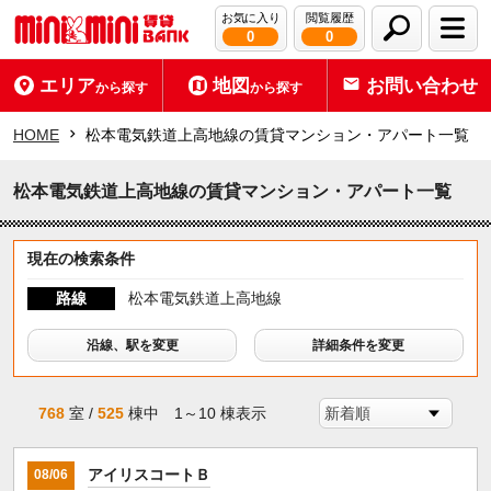
お気に入り
閲覧履歴
0
0
エリア
地図
お問い合わせ
から探す
から探す
HOME
松本電気鉄道上高地線の賃貸マンション・アパート一覧
松本電気鉄道上高地線の賃貸マンション・アパート一覧
現在の検索条件
路線
松本電気鉄道上高地線
沿線、駅を変更
詳細条件を変更
768
室 /
525
棟中 1～10 棟表示
アイリスコートＢ
08/06