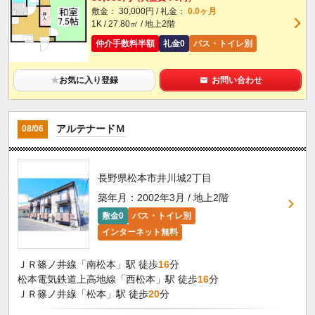
敷金： 30,000円 / 礼金：
0.0ヶ月
1K / 27.80㎡ / 地上2階
仲介手数料半額
礼金0
バス・トイレ別
★
お気に入り登録
お問い合わせ
アルテナードＭ
08/06
長野県松本市井川城2丁目
築年月：2002年3月 / 地上2階
敷金0
バス・トイレ別
インターネット無料
ＪＲ篠ノ井線「南松本」駅 徒歩
16
分
松本電気鉄道上高地線「西松本」駅 徒歩
16
分
ＪＲ篠ノ井線「松本」駅 徒歩
20
分