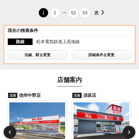
...
次
1
2
52
53
現在の検索条件
路線
松本電気鉄道上高地線
沿線、駅を変更
詳細条件を変更
店舗案内
信州中野店
須坂店
北信
北信