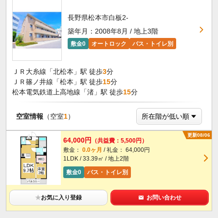
長野県松本市白板2-
築年月：2008年8月 / 地上3階
敷金0
オートロック
バス・トイレ別
ＪＲ大糸線「北松本」駅 徒歩
3
分
ＪＲ篠ノ井線「松本」駅 徒歩
15
分
松本電気鉄道上高地線「渚」駅 徒歩
15
分
空室情報
（空室
1
）
更新08/06
64,000円
（共益費：5,500円）
敷金：
0.0ヶ月
/ 礼金： 64,000円
1LDK / 33.39㎡ / 地上2階
敷金0
バス・トイレ別
★
お気に入り登録
お問い合わせ