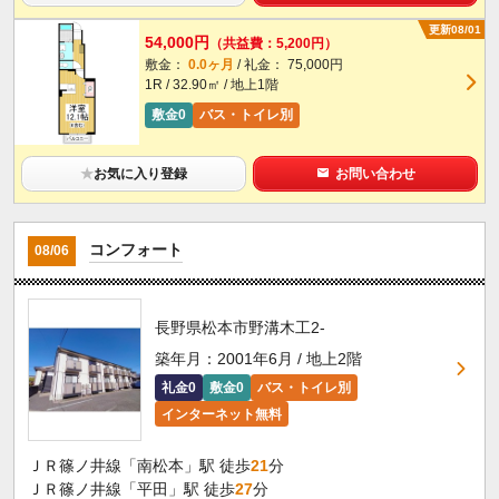
更新08/01
54,000円
（共益費：5,200円）
敷金：
0.0ヶ月
/ 礼金： 75,000円
1R / 32.90㎡ / 地上1階
敷金0
バス・トイレ別
★
お気に入り登録
お問い合わせ
コンフォート
08/06
長野県松本市野溝木工2-
築年月：2001年6月 / 地上2階
礼金0
敷金0
バス・トイレ別
インターネット無料
ＪＲ篠ノ井線「南松本」駅 徒歩
21
分
ＪＲ篠ノ井線「平田」駅 徒歩
27
分