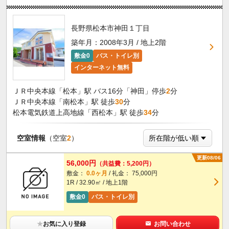
長野県松本市神田１丁目
築年月：2008年3月 / 地上2階
敷金0
バス・トイレ別
インターネット無料
ＪＲ中央本線「松本」駅 バス16分「神田」停歩
2
分
ＪＲ中央本線「南松本」駅 徒歩
30
分
松本電気鉄道上高地線「西松本」駅 徒歩
34
分
空室情報
（空室
2
）
更新08/06
56,000円
（共益費：5,200円）
敷金：
0.0ヶ月
/ 礼金： 75,000円
1R / 32.90㎡ / 地上1階
敷金0
バス・トイレ別
★
お気に入り登録
お問い合わせ