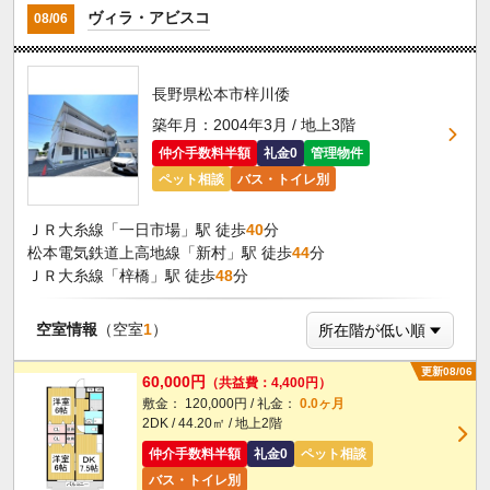
ヴィラ・アビスコ
08/06
長野県松本市梓川倭
築年月：2004年3月 / 地上3階
仲介手数料半額
礼金0
管理物件
ペット相談
バス・トイレ別
ＪＲ大糸線「一日市場」駅 徒歩
40
分
松本電気鉄道上高地線「新村」駅 徒歩
44
分
ＪＲ大糸線「梓橋」駅 徒歩
48
分
空室情報
（空室
1
）
更新08/06
60,000円
（共益費：4,400円）
敷金： 120,000円 / 礼金：
0.0ヶ月
2DK / 44.20㎡ / 地上2階
仲介手数料半額
礼金0
ペット相談
バス・トイレ別