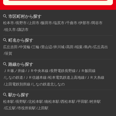
市区町村から探す
松本市
長野市
上田市
飯田市
塩尻市
千曲市
伊那市
岡谷市
佐久市
諏訪市
町名から探す
広丘吉田
中箕輪
三輪
里山辺
井川城
高田
稲葉
島内
広丘高出
笹賀
路線から探す
ＪＲ篠ノ井線
ＪＲ中央本線
長野電鉄長野線
ＪＲ飯田線
しなの鉄道
ＪＲ信越本線
松本電気鉄道上高地線
ＪＲ大糸線
上田電鉄別所線
しなの鉄道北しなの
駅から探す
松本駅
長野駅
北松本駅
南松本駅
西松本駅
平田駅
村井駅
広丘駅
市役所前駅
上田駅