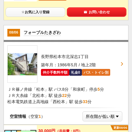
★
お気に入り登録
お問い合わせ
フォーブルたきざわ
08/06
長野県松本市北深志1丁目
築年月：1986年5月 / 地上2階
仲介手数料半額
礼金0
バス・トイレ別
ＪＲ篠ノ井線「松本」駅 バス8分「和泉町」停歩
5
分
ＪＲ大糸線「北松本」駅 徒歩
22
分
松本電気鉄道上高地線「西松本」駅 徒歩
33
分
空室情報
（空室
1
）
更新08/06
30,000円
（共益費：0円）