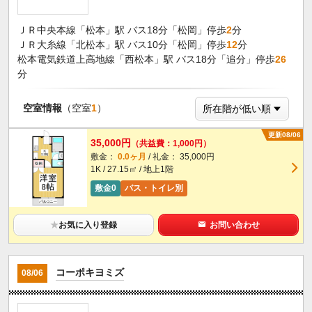
ＪＲ中央本線「松本」駅 バス18分「松岡」停歩
2
分
ＪＲ大糸線「北松本」駅 バス10分「松岡」停歩
12
分
松本電気鉄道上高地線「西松本」駅 バス18分「追分」停歩
26
分
空室情報
（空室
1
）
更新08/06
35,000円
（共益費：1,000円）
敷金：
0.0ヶ月
/ 礼金： 35,000円
1K / 27.15㎡ / 地上1階
敷金0
バス・トイレ別
★
お気に入り登録
お問い合わせ
コーポキヨミズ
08/06