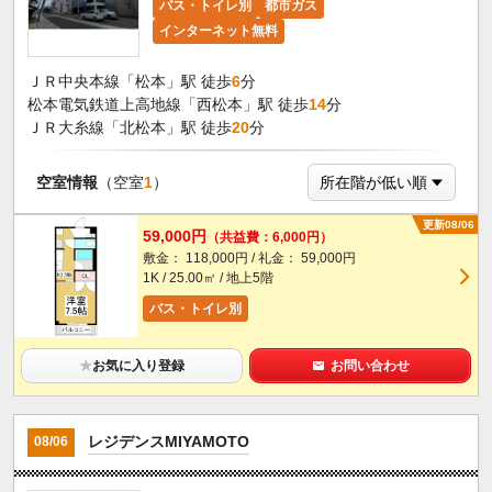
バス・トイレ別
都市ガス
インターネット無料
ＪＲ中央本線「松本」駅 徒歩
6
分
松本電気鉄道上高地線「西松本」駅 徒歩
14
分
ＪＲ大糸線「北松本」駅 徒歩
20
分
空室情報
（空室
1
）
更新08/06
59,000円
（共益費：6,000円）
敷金： 118,000円 / 礼金： 59,000円
1K / 25.00㎡ / 地上5階
バス・トイレ別
★
お気に入り登録
お問い合わせ
レジデンスMIYAMOTO
08/06