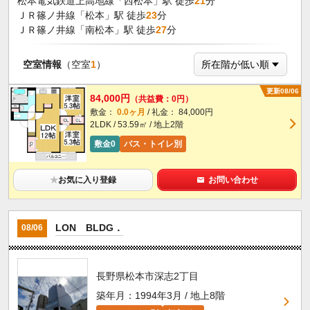
松本電気鉄道上高地線「西松本」駅 徒歩
21
分
ＪＲ篠ノ井線「松本」駅 徒歩
23
分
ＪＲ篠ノ井線「南松本」駅 徒歩
27
分
空室情報
（空室
1
）
更新08/06
84,000円
（共益費：0円）
敷金：
0.0ヶ月
/ 礼金： 84,000円
2LDK / 53.59㎡ / 地上2階
敷金0
バス・トイレ別
★
お気に入り登録
お問い合わせ
LON BLDG．
08/06
長野県松本市深志2丁目
築年月：1994年3月 / 地上8階