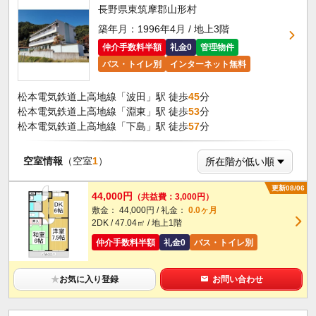
長野県東筑摩郡山形村
築年月：1996年4月 / 地上3階
仲介手数料半額
礼金0
管理物件
バス・トイレ別
インターネット無料
松本電気鉄道上高地線「波田」駅 徒歩
45
分
松本電気鉄道上高地線「淵東」駅 徒歩
53
分
松本電気鉄道上高地線「下島」駅 徒歩
57
分
空室情報
（空室
1
）
更新08/06
44,000円
（共益費：3,000円）
敷金： 44,000円 / 礼金：
0.0ヶ月
2DK / 47.04㎡ / 地上1階
仲介手数料半額
礼金0
バス・トイレ別
★
お気に入り登録
お問い合わせ