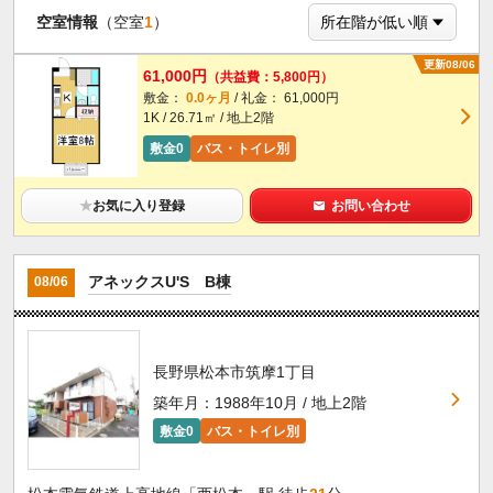
空室情報
（空室
1
）
更新08/06
61,000円
（共益費：5,800円）
敷金：
0.0ヶ月
/ 礼金： 61,000円
1K / 26.71㎡ / 地上2階
敷金0
バス・トイレ別
★
お気に入り登録
お問い合わせ
アネックスU'S B棟
08/06
長野県松本市筑摩1丁目
築年月：1988年10月 / 地上2階
敷金0
バス・トイレ別