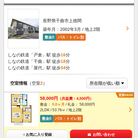
長野県千曲市上徳間
築年月：2002年3月 / 地上2階
敷金0
バス・トイレ別
しなの鉄道「戸倉」駅 徒歩
16
分
しなの鉄道「千曲」駅 徒歩
18
分
しなの鉄道「屋代」駅 徒歩
54
分
空室情報
（空室
2
）
更新08/06
58,000円
（共益費：4,500円）
敷金：
0.0ヶ月
/ 礼金： 58,000円
2LDK / 53.76㎡ / 地上2階
敷金0
バス・トイレ別
★
お気に入り登録
お問い合わせ