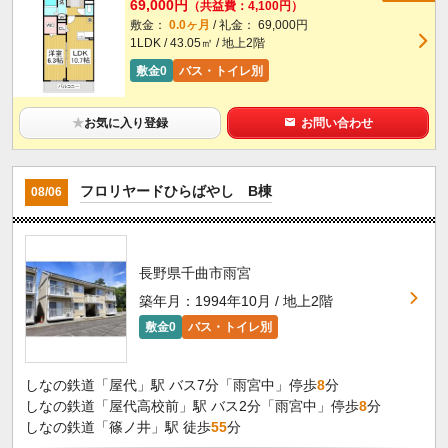
69,000円
（共益費：4,100円）
敷金：
0.0ヶ月
/ 礼金： 69,000円
1LDK / 43.05㎡ / 地上2階
敷金0
バス・トイレ別
★
お気に入り登録
お問い合わせ
フロリヤードひらばやし B棟
08/06
長野県千曲市雨宮
築年月：1994年10月 / 地上2階
敷金0
バス・トイレ別
しなの鉄道「屋代」駅 バス7分「雨宮中」停歩
8
分
しなの鉄道「屋代高校前」駅 バス2分「雨宮中」停歩
8
分
しなの鉄道「篠ノ井」駅 徒歩
55
分