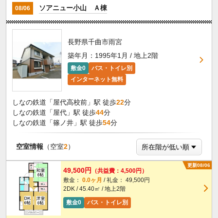
ソアニュー小山 Ａ棟
08/06
長野県千曲市雨宮
築年月：1995年1月 / 地上2階
敷金0
バス・トイレ別
インターネット無料
しなの鉄道「屋代高校前」駅 徒歩
22
分
しなの鉄道「屋代」駅 徒歩
44
分
しなの鉄道「篠ノ井」駅 徒歩
54
分
空室情報
（空室
2
）
更新08/06
49,500円
（共益費：4,500円）
敷金：
0.0ヶ月
/ 礼金： 49,500円
2DK / 45.40㎡ / 地上2階
敷金0
バス・トイレ別