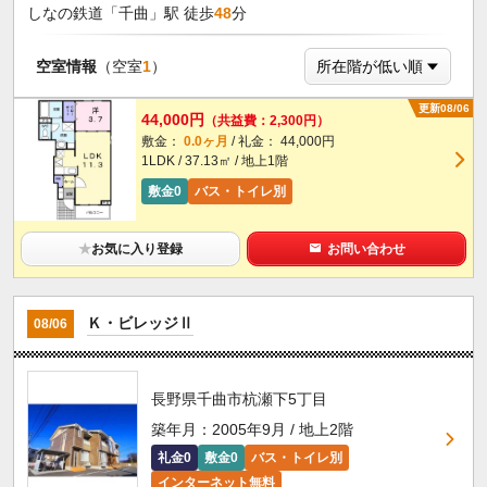
しなの鉄道「千曲」駅 徒歩
48
分
空室情報
（空室
1
）
更新08/06
44,000円
（共益費：2,300円）
敷金：
0.0ヶ月
/ 礼金： 44,000円
1LDK / 37.13㎡ / 地上1階
敷金0
バス・トイレ別
★
お気に入り登録
お問い合わせ
Ｋ・ビレッジⅡ
08/06
長野県千曲市杭瀬下5丁目
築年月：2005年9月 / 地上2階
礼金0
敷金0
バス・トイレ別
インターネット無料