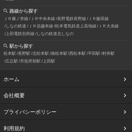
路線から探す
ＪＲ篠ノ井線
ＪＲ中央本線
長野電鉄長野線
ＪＲ飯田線
しなの鉄道
ＪＲ信越本線
松本電気鉄道上高地線
ＪＲ大糸線
上田電鉄別所線
しなの鉄道北しなの
駅から探す
松本駅
長野駅
北松本駅
南松本駅
西松本駅
平田駅
村井駅
広丘駅
市役所前駅
上田駅
ホーム
会社概要
プライバシーポリシー
利用規約