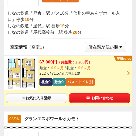
しなの鉄道「戸倉」駅 バス16分「信州の幸あんずホール入
口」停歩
10
分
しなの鉄道「屋代」駅 徒歩
19
分
しなの鉄道「屋代高校前」駅 徒歩
28
分
空室情報
（空室
1
）
更新08/06
67,000円
（共益費：2,200円）
敷金：
0.0ヶ月
/ 礼金：
0.0ヶ月
2LDK / 71.57㎡ / 地上1階
礼金0
敷金0
バス・トイレ別
★
お気に入り登録
お問い合わせ
グランエスポワールオカモト
08/06