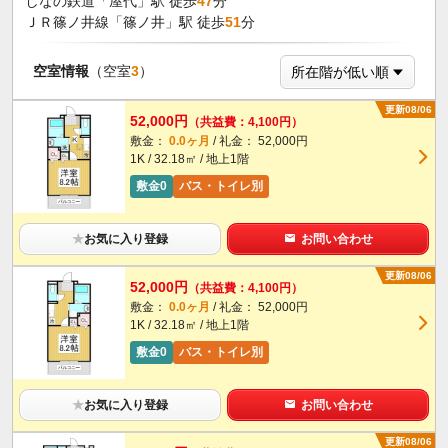
しなの鉄道「屋代」駅 徒歩
47
分
ＪＲ篠ノ井線「篠ノ井」駅 徒歩
51
分
空室情報
（空室
3
）
更新08/06
52,000円
（共益費：4,100円）
敷金：
0.0ヶ月
/ 礼金： 52,000円
1K / 32.18㎡ / 地上1階
敷金0
バス・トイレ別
★
お気に入り登録
お問い合わせ
更新08/06
52,000円
（共益費：4,100円）
敷金：
0.0ヶ月
/ 礼金： 52,000円
1K / 32.18㎡ / 地上1階
敷金0
バス・トイレ別
★
お気に入り登録
お問い合わせ
更新08/06