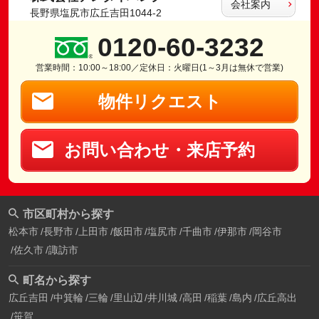
会社案内
長野県塩尻市広丘吉田1044-2
0120-60-3232
営業時間：10:00～18:00／定休日：火曜日(1～3月は無休で営業)
物件リクエスト
お問い合わせ・来店予約
市区町村から探す
松本市
長野市
上田市
飯田市
塩尻市
千曲市
伊那市
岡谷市
佐久市
諏訪市
町名から探す
広丘吉田
中箕輪
三輪
里山辺
井川城
高田
稲葉
島内
広丘高出
笹賀