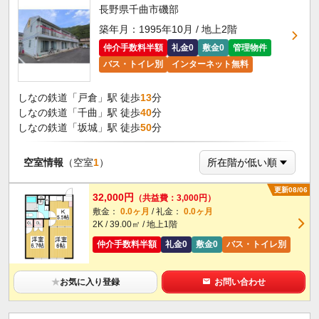
長野県千曲市磯部
築年月：1995年10月 / 地上2階
仲介手数料半額
礼金0
敷金0
管理物件
バス・トイレ別
インターネット無料
しなの鉄道「戸倉」駅 徒歩
13
分
しなの鉄道「千曲」駅 徒歩
40
分
しなの鉄道「坂城」駅 徒歩
50
分
空室情報
（空室
1
）
更新08/06
32,000円
（共益費：3,000円）
敷金：
0.0ヶ月
/ 礼金：
0.0ヶ月
2K / 39.00㎡ / 地上1階
仲介手数料半額
礼金0
敷金0
バス・トイレ別
★
お気に入り登録
お問い合わせ