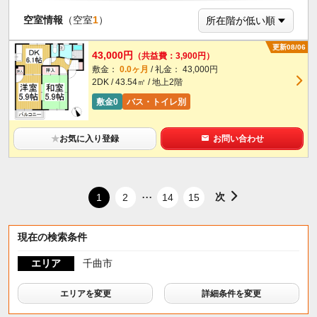
空室情報
（空室
1
）
更新08/06
43,000円
（共益費：3,900円）
敷金：
0.0ヶ月
/ 礼金： 43,000円
2DK / 43.54㎡ / 地上2階
敷金0
バス・トイレ別
★
お気に入り登録
お問い合わせ
...
次
1
2
14
15
現在の検索条件
エリア
千曲市
エリアを変更
詳細条件を変更