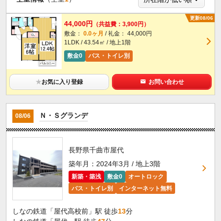
更新08/06
44,000円
（共益費：3,900円）
敷金：
0.0ヶ月
/ 礼金： 44,000円
1LDK / 43.54㎡ / 地上1階
敷金0
バス・トイレ別
★
お気に入り登録
お問い合わせ
Ｎ・Ｓグランデ
08/06
長野県千曲市屋代
築年月：2024年3月 / 地上3階
新築・築浅
敷金0
オートロック
バス・トイレ別
インターネット無料
しなの鉄道「屋代高校前」駅 徒歩
13
分