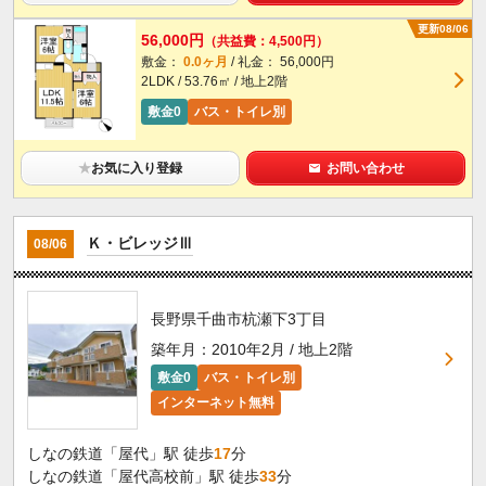
更新08/06
56,000円
（共益費：4,500円）
敷金：
0.0ヶ月
/ 礼金： 56,000円
2LDK / 53.76㎡ / 地上2階
敷金0
バス・トイレ別
★
お気に入り登録
お問い合わせ
Ｋ・ビレッジⅢ
08/06
長野県千曲市杭瀬下3丁目
築年月：2010年2月 / 地上2階
敷金0
バス・トイレ別
インターネット無料
しなの鉄道「屋代」駅 徒歩
17
分
しなの鉄道「屋代高校前」駅 徒歩
33
分