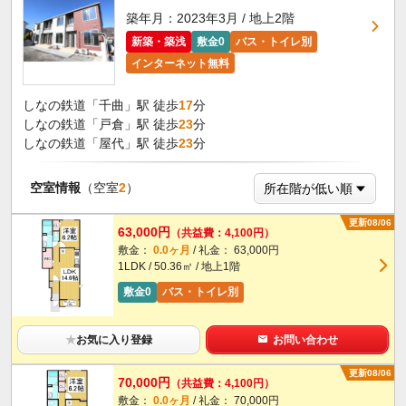
築年月：2023年3月 / 地上2階
新築・築浅
敷金0
バス・トイレ別
インターネット無料
しなの鉄道「千曲」駅 徒歩
17
分
しなの鉄道「戸倉」駅 徒歩
23
分
しなの鉄道「屋代」駅 徒歩
23
分
空室情報
（空室
2
）
更新08/06
63,000円
（共益費：4,100円）
敷金：
0.0ヶ月
/ 礼金： 63,000円
1LDK / 50.36㎡ / 地上1階
敷金0
バス・トイレ別
★
お気に入り登録
お問い合わせ
更新08/06
70,000円
（共益費：4,100円）
敷金：
0.0ヶ月
/ 礼金： 70,000円