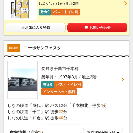
1LDK / 57.71㎡ / 地上2階
敷金0
バス・トイレ別
★
お気に入り登録
お問い合わせ
コーポサンフェスタ
08/06
長野県千曲市千本柳
築年月：1997年3月 / 地上2階
敷金0
バス・トイレ別
インターネット無料
しなの鉄道「屋代」駅 バス12分「千本柳北」停歩
4
分
しなの鉄道「千曲」駅 徒歩
27
分
しなの鉄道「戸倉」駅 徒歩
46
分
空室情報
（空室
1
）