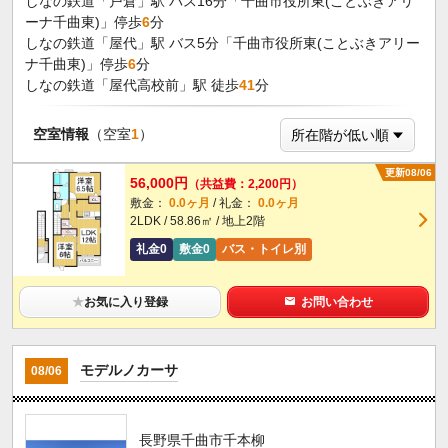
しなの鉄道「戸倉」駅 バス16分「千曲市役所東(ことぶきアリ
ーナ千曲東)」停歩
6
分
しなの鉄道「屋代」駅 バス5分「千曲市役所東(ことぶきアリー
ナ千曲東)」停歩
6
分
しなの鉄道「屋代高校前」駅 徒歩
41
分
空室情報
（空室
1
）
更新08/06
56,000円
（共益費：2,200円）
敷金：
0.0ヶ月
/ 礼金：
0.0ヶ月
2LDK / 58.86㎡ / 地上2階
礼金0
敷金0
バス・トイレ別
★
お気に入り登録
お問い合わせ
モデルノカーサ
08/06
長野県千曲市千本柳