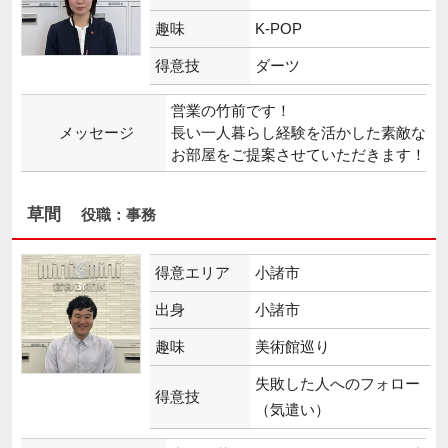
趣味
K-POP
得意技
ダーツ
営業の竹前です！
メッセージ
長い一人暮らし経験を活かした素敵な
草間
役職：事務
得意エリア
小諸市
出身
小諸市
趣味
美術館巡り
失敗した人へのフォロー
得意技
（気遣い）