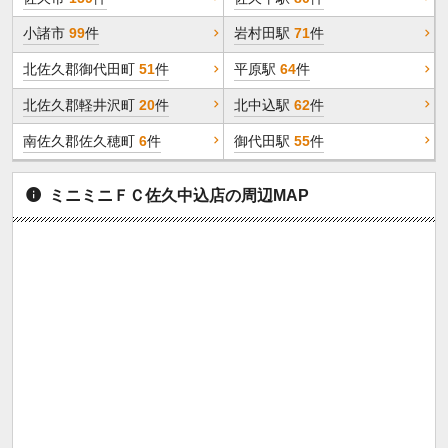
小諸市
99
件
岩村田駅
71
件
北佐久郡御代田町
51
件
平原駅
64
件
北佐久郡軽井沢町
20
件
北中込駅
62
件
南佐久郡佐久穂町
6
件
御代田駅
55
件
ミニミニＦＣ佐久中込店の周辺MAP