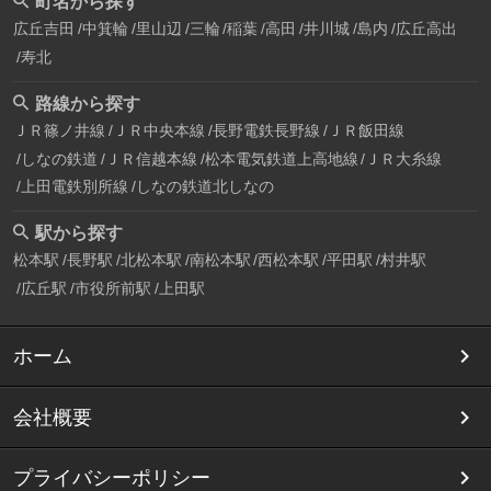
町名から探す
広丘吉田
中箕輪
里山辺
三輪
稲葉
高田
井川城
島内
広丘高出
寿北
路線から探す
ＪＲ篠ノ井線
ＪＲ中央本線
長野電鉄長野線
ＪＲ飯田線
しなの鉄道
ＪＲ信越本線
松本電気鉄道上高地線
ＪＲ大糸線
上田電鉄別所線
しなの鉄道北しなの
駅から探す
松本駅
長野駅
北松本駅
南松本駅
西松本駅
平田駅
村井駅
広丘駅
市役所前駅
上田駅
ホーム
会社概要
プライバシーポリシー