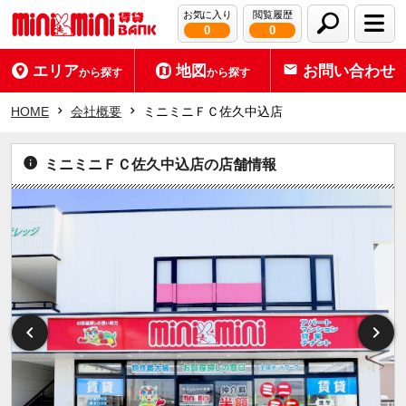
お気に入り
閲覧履歴
0
0
エリア
地図
お問い合わせ
から探す
から探す
HOME
会社概要
ミニミニＦＣ佐久中込店
ミニミニＦＣ佐久中込店の店舗情報