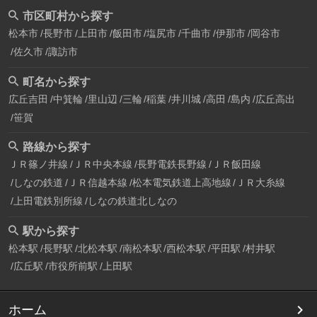
市区町村から探す
松本市
長野市
上田市
飯田市
塩尻市
千曲市
伊那市
岡谷市
佐久市
諏訪市
町名から探す
広丘吉田
中箕輪
里山辺
三輪
稲葉
井川城
高田
島内
広丘高出
笹賀
路線から探す
ＪＲ篠ノ井線
ＪＲ中央本線
長野電鉄長野線
ＪＲ飯田線
しなの鉄道
ＪＲ信越本線
松本電気鉄道上高地線
ＪＲ大糸線
上田電鉄別所線
しなの鉄道北しなの
駅から探す
松本駅
長野駅
北松本駅
南松本駅
西松本駅
平田駅
村井駅
広丘駅
市役所前駅
上田駅
ホーム