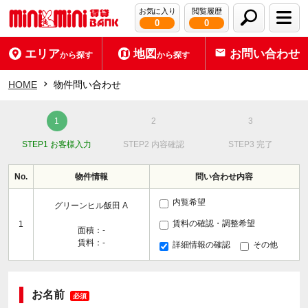
お気に入り
閲覧履歴
0
0
エリア
地図
お問い合わせ
から探す
から探す
HOME
物件問い合わせ
STEP1 お客様入力
STEP2 内容確認
STEP3 完了
No.
物件情報
問い合わせ内容
内覧希望
グリーンヒル飯田 A
賃料の確認・調整希望
1
面積：-
賃料：-
詳細情報の確認
その他
お名前
必須