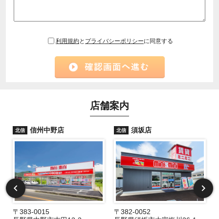
利用規約
と
プライバシーポリシー
に同意する
店舗案内
信州中野店
須坂店
北信
北信
〒383-0015
〒382-0052