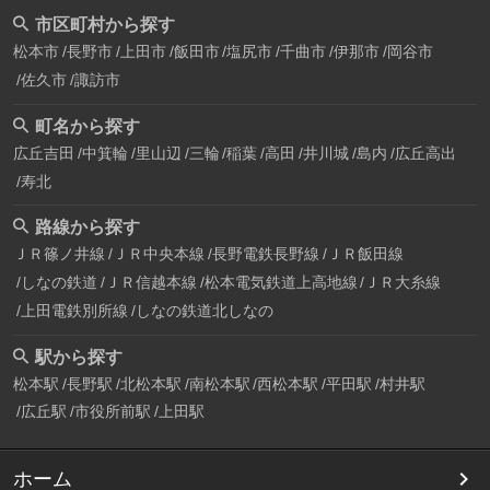
市区町村から探す
松本市
長野市
上田市
飯田市
塩尻市
千曲市
伊那市
岡谷市
佐久市
諏訪市
町名から探す
広丘吉田
中箕輪
里山辺
三輪
稲葉
高田
井川城
島内
広丘高出
寿北
路線から探す
ＪＲ篠ノ井線
ＪＲ中央本線
長野電鉄長野線
ＪＲ飯田線
しなの鉄道
ＪＲ信越本線
松本電気鉄道上高地線
ＪＲ大糸線
上田電鉄別所線
しなの鉄道北しなの
駅から探す
松本駅
長野駅
北松本駅
南松本駅
西松本駅
平田駅
村井駅
広丘駅
市役所前駅
上田駅
ホーム