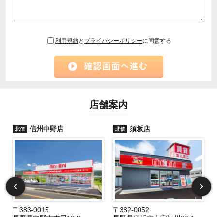
利用規約
と
プライバシーポリシー
に同意する
店舗案内
信州中野店
須坂店
北信
北信
〒383-0015
〒382-0052