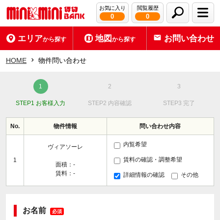
お気に入り
閲覧履歴
0
0
エリア
地図
お問い合わせ
から探す
から探す
HOME
物件問い合わせ
STEP1 お客様入力
STEP2 内容確認
STEP3 完了
No.
物件情報
問い合わせ内容
内覧希望
ヴィアソーレ
賃料の確認・調整希望
1
面積：-
賃料：-
詳細情報の確認
その他
お名前
必須