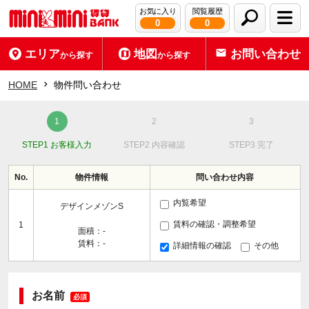
お気に入り
閲覧履歴
0
0
エリア
地図
お問い合わせ
から探す
から探す
HOME
物件問い合わせ
STEP1 お客様入力
STEP2 内容確認
STEP3 完了
No.
物件情報
問い合わせ内容
内覧希望
デザインメゾンS
賃料の確認・調整希望
1
面積：-
賃料：-
詳細情報の確認
その他
お名前
必須