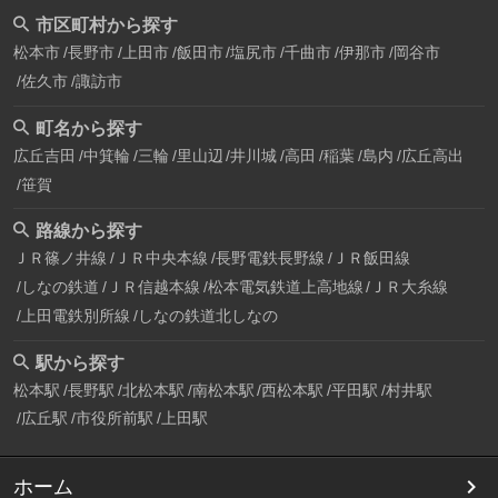
市区町村から探す
松本市
長野市
上田市
飯田市
塩尻市
千曲市
伊那市
岡谷市
佐久市
諏訪市
町名から探す
広丘吉田
中箕輪
三輪
里山辺
井川城
高田
稲葉
島内
広丘高出
笹賀
路線から探す
ＪＲ篠ノ井線
ＪＲ中央本線
長野電鉄長野線
ＪＲ飯田線
しなの鉄道
ＪＲ信越本線
松本電気鉄道上高地線
ＪＲ大糸線
上田電鉄別所線
しなの鉄道北しなの
駅から探す
松本駅
長野駅
北松本駅
南松本駅
西松本駅
平田駅
村井駅
広丘駅
市役所前駅
上田駅
ホーム