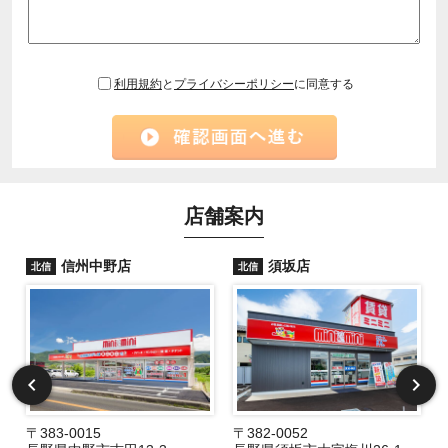
利用規約
と
プライバシーポリシー
に同意する
店舗案内
信州中野店
須坂店
北信
北信
〒383-0015
〒382-0052