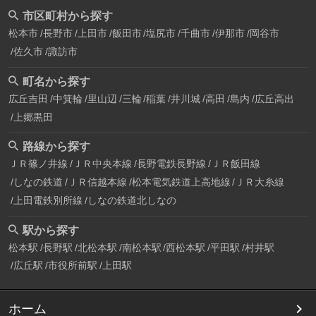
市区町村から探す
松本市
長野市
上田市
飯田市
塩尻市
千曲市
伊那市
岡谷市
佐久市
諏訪市
町名から探す
広丘吉田
中箕輪
里山辺
三輪
稲葉
井川城
高田
島内
広丘高出
上郷黒田
路線から探す
ＪＲ篠ノ井線
ＪＲ中央本線
長野電鉄長野線
ＪＲ飯田線
しなの鉄道
ＪＲ信越本線
松本電気鉄道上高地線
ＪＲ大糸線
上田電鉄別所線
しなの鉄道北しなの
駅から探す
松本駅
長野駅
北松本駅
南松本駅
西松本駅
平田駅
村井駅
広丘駅
市役所前駅
上田駅
ホーム