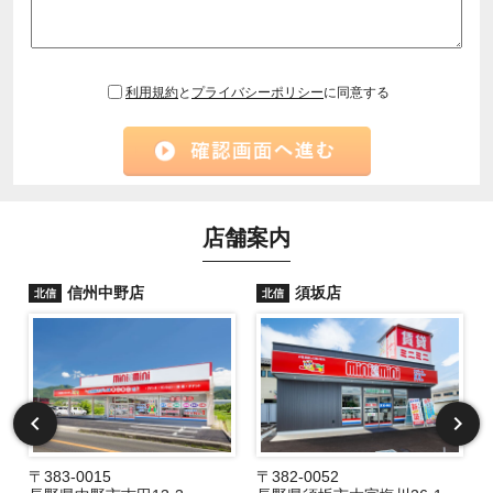
利用規約
と
プライバシーポリシー
に同意する
店舗案内
信州中野店
須坂店
北信
北信
〒383-0015
〒382-0052