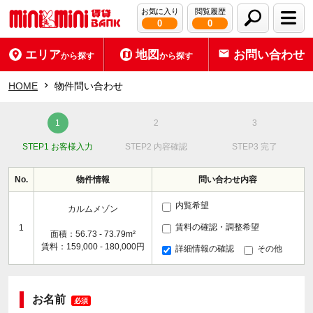
お気に入り
閲覧履歴
0
0
エリア
地図
お問い合わせ
から探す
から探す
HOME
物件問い合わせ
STEP1 お客様入力
STEP2 内容確認
STEP3 完了
No.
物件情報
問い合わせ内容
内覧希望
カルムメゾン
賃料の確認・調整希望
1
面積：56.73 - 73.79m²
賃料：159,000 - 180,000円
詳細情報の確認
その他
お名前
必須