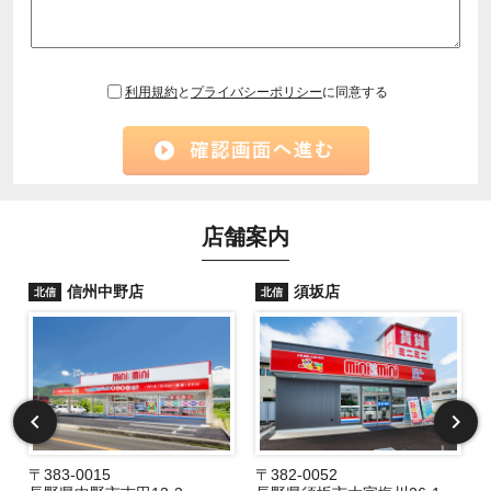
利用規約
と
プライバシーポリシー
に同意する
店舗案内
信州中野店
須坂店
北信
北信
〒383-0015
〒382-0052