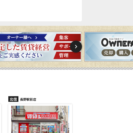
北信
北信
長野稲里店
長野篠ノ井店