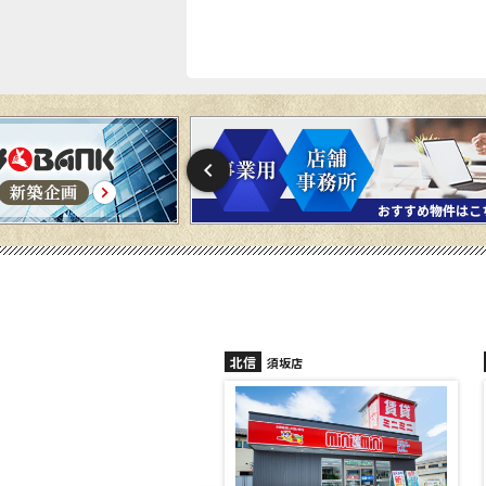
信
北信
須坂店
長野稲田店