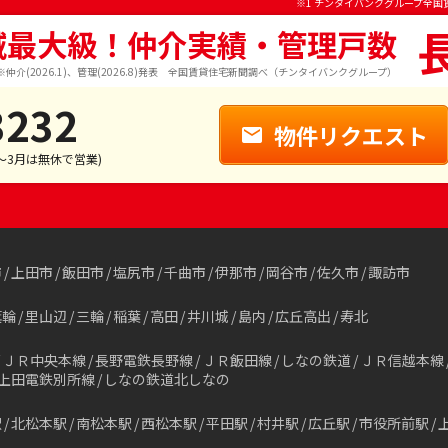
※1 チンタイバンクグループ全国
域最大級！仲介実績・管理戸数
※仲介(2026.1)、管理(2026.8)発表 全国賃貸住宅新聞調べ（チンタイバンクグループ）
3232
物件リクエスト
1～3月は無休で営業)
市
上田市
飯田市
塩尻市
千曲市
伊那市
岡谷市
佐久市
諏訪市
箕輪
里山辺
三輪
稲葉
高田
井川城
島内
広丘高出
寿北
ＪＲ中央本線
長野電鉄長野線
ＪＲ飯田線
しなの鉄道
ＪＲ信越本線
上田電鉄別所線
しなの鉄道北しなの
駅
北松本駅
南松本駅
西松本駅
平田駅
村井駅
広丘駅
市役所前駅