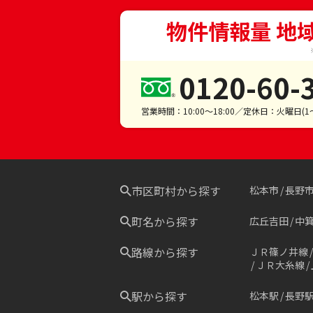
物件情報量 地
0120-60-
営業時間：10:00～18:00／定休日：火曜日(
市区町村から探す
松本市
長野
町名から探す
広丘吉田
中
路線から探す
ＪＲ篠ノ井線
ＪＲ大糸線
駅から探す
松本駅
長野