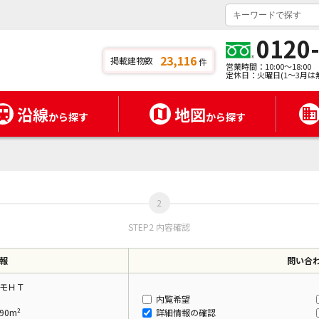
0120
23,116
掲載建物数
件
営業時間：10:00～18:00
定休日：火曜日(1～3月は
沿線
地図
から探す
から探す
STEP2 内容確認
報
問い合
モＨＴ
内覧希望
90m²
詳細情報の確認