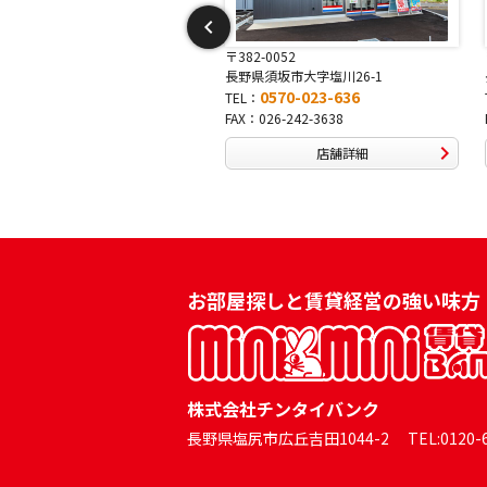
82-0052
〒381-0042
野県須坂市大字塩川26-1
長野県長野市稲田2-7-43
0570-023-636
0570-025-457
L：
TEL：
X：026-242-3638
FAX：026-254-5778
店舗詳細
店舗詳細
お部屋探しと賃貸経営の強い味方
株式会社チンタイバンク
長野県塩尻市広丘吉田1044-2 TEL:0120-60