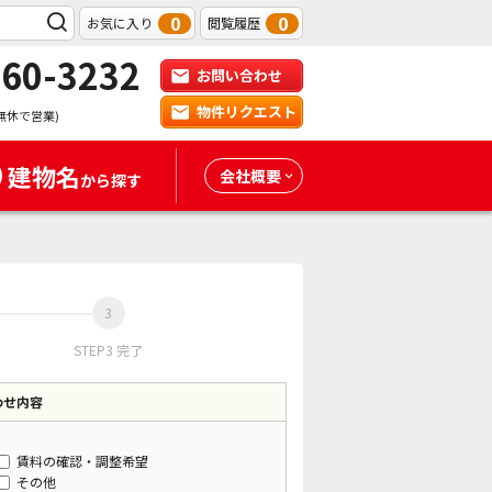
0
0
お気に入り
閲覧履歴
-60-3232
お問い合わせ
物件リクエスト
無休で営業)
建物名
会社概要
から探す
STEP3 完了
わせ内容
賃料の確認・調整希望
その他