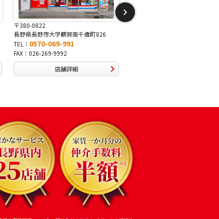
〒381-2243
〒388-8007
長野県長野市稲里1-5-25
長野県長野市篠ノ井布施高田40
0570-067-878
0570-093-232
TEL：
TEL：
FAX：026-286-7888
FAX：026-292-3231
店舗詳細
店舗詳細