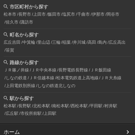
市区町村から探す
松本市
長野市
上田市
飯田市
塩尻市
千曲市
伊那市
岡谷市
佐久市
諏訪市
町名から探す
広丘吉田
中箕輪
里山辺
三輪
稲葉
井川城
高田
島内
広丘高出
笹賀
路線から探す
ＪＲ篠ノ井線
ＪＲ中央本線
長野電鉄長野線
ＪＲ飯田線
しなの鉄道
ＪＲ信越本線
松本電気鉄道上高地線
ＪＲ大糸線
上田電鉄別所線
しなの鉄道北しなの
駅から探す
松本駅
長野駅
北松本駅
南松本駅
西松本駅
平田駅
村井駅
広丘駅
市役所前駅
上田駅
ホーム