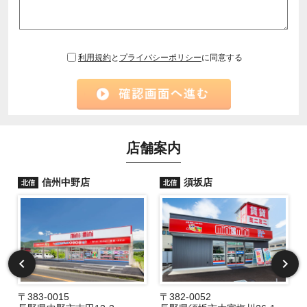
利用規約
と
プライバシーポリシー
に同意する
店舗案内
信州中野店
須坂店
北信
北信
〒383-0015
〒382-0052