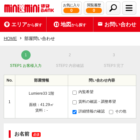
お気に入り
閲覧履歴
0
0
エリア
地図
お問い合わせ
から探す
から探す
HOME
部屋問い合わせ
STEP1 お客様入力
STEP2 内容確認
STEP3 完了
No.
部屋情報
問い合わせ内容
内覧希望
Lumiere33 1階
賃料の確認・調整希望
1
面積：41.29㎡
賃料：-
詳細情報の確認
その他
お名前
必須