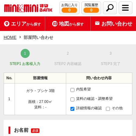
お気に入り
閲覧履歴
0
0
エリア
地図
お問い合わせ
から探す
から探す
HOME
部屋問い合わせ
STEP1 お客様入力
STEP2 内容確認
STEP3 完了
No.
部屋情報
問い合わせ内容
内覧希望
ガラ・プシケ 3階
賃料の確認・調整希望
1
面積：27.00㎡
賃料：-
詳細情報の確認
その他
お名前
必須