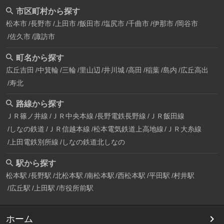
市区町村から探す
松本市
長野市
上田市
飯田市
塩尻市
千曲市
伊那市
岡谷市
佐久市
諏訪市
町名から探す
広丘吉田
中箕輪
三輪
里山辺
井川城
高田
稲葉
島内
広丘高出
寿北
路線から探す
ＪＲ篠ノ井線
ＪＲ中央本線
長野電鉄長野線
ＪＲ飯田線
しなの鉄道
ＪＲ信越本線
松本電気鉄道上高地線
ＪＲ大糸線
上田電鉄別所線
しなの鉄道北しなの
駅から探す
松本駅
長野駅
北松本駅
南松本駅
西松本駅
平田駅
村井駅
広丘駅
上田駅
市役所前駅
ホーム