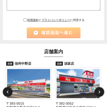
利用規約
と
プライバシーポリシー
に同意する
店舗案内
信州中野店
須坂店
北信
北信
〒383-0015
〒382-0052