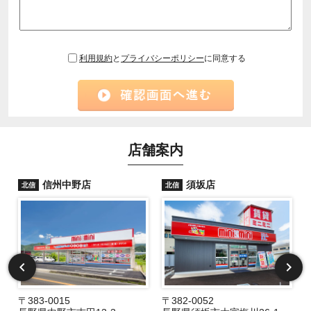
利用規約
と
プライバシーポリシー
に同意する
店舗案内
信州中野店
須坂店
北信
北信
〒383-0015
〒382-0052