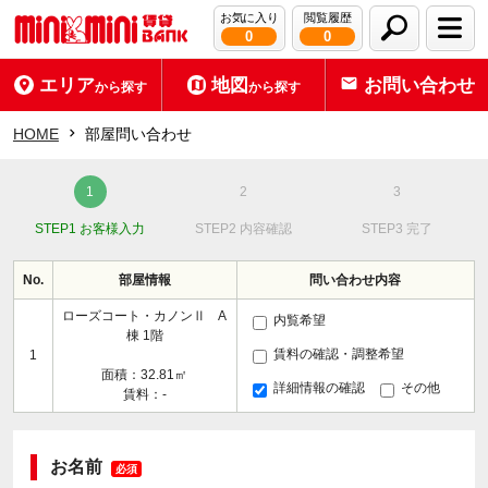
お気に入り
閲覧履歴
0
0
エリア
地図
お問い合わせ
から探す
から探す
HOME
部屋問い合わせ
STEP1 お客様入力
STEP2 内容確認
STEP3 完了
No.
部屋情報
問い合わせ内容
ローズコート・カノンⅡ A
内覧希望
棟 1階
賃料の確認・調整希望
1
面積：32.81㎡
詳細情報の確認
その他
賃料：-
お名前
必須