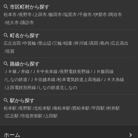
市区町村から探す
松本市
長野市
上田市
飯田市
塩尻市
千曲市
伊那市
岡谷市
佐久市
諏訪市
町名から探す
広丘吉田
中箕輪
里山辺
三輪
稲葉
井川城
高田
島内
広丘高出
笹賀
路線から探す
ＪＲ篠ノ井線
ＪＲ中央本線
長野電鉄長野線
ＪＲ飯田線
しなの鉄道
ＪＲ信越本線
松本電気鉄道上高地線
ＪＲ大糸線
上田電鉄別所線
しなの鉄道北しなの
駅から探す
松本駅
長野駅
北松本駅
南松本駅
西松本駅
平田駅
村井駅
広丘駅
市役所前駅
上田駅
ホーム