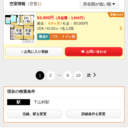
空室情報
（空室
1
）
更新08/05
64,000円
（共益費：3,900円）
敷金：
0.0ヶ月
/ 礼金： 80,000円
2DK / 42.60㎡ / 地上2階
敷金0
バス・トイレ別
★
お気に入り登録
お問い合わせ
...
次
1
2
9
10
現在の検索条件
駅
下山村駅
沿線、駅を変更
詳細条件を変更