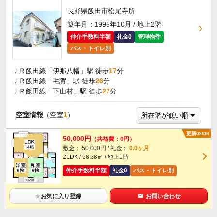
長野県飯田市松尾寺所
築年月：1995年10月 / 地上2階
仲介手数料半額
礼金0
管理物件
バス・トイレ別
ＪＲ飯田線「伊那八幡」駅 徒歩
17
分
ＪＲ飯田線「毛賀」駅 徒歩
26
分
ＪＲ飯田線「下山村」駅 徒歩
27
分
空室情報
（空室
1
）
更新08/06
50,000円
（共益費：0円）
敷金： 50,000円 / 礼金：
0.0ヶ月
2LDK / 58.38㎡ / 地上1階
仲介手数料半額
礼金0
バス・トイレ別
★
お気に入り登録
お問い合わせ