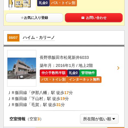
礼金0
バス・トイレ別
★
お気に入り登録
お問い合わせ
ハイム・カリーノ
08/07
長野県飯田市松尾新井6033
築年月：2016年1月 / 地上2階
仲介手数料半額
礼金0
管理物件
バス・トイレ別
インターネット無料
ＪＲ飯田線「伊那八幡」駅 徒歩
17
分
ＪＲ飯田線「下山村」駅 徒歩
19
分
ＪＲ飯田線「毛賀」駅 徒歩
31
分
空室情報
（空室
3
）