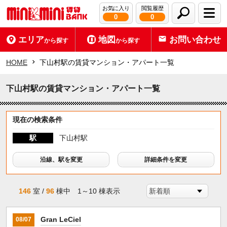
お気に入り
閲覧履歴
0
0
エリア
地図
お問い合わせ
から探す
から探す
HOME
下山村駅の賃貸マンション・アパート一覧
下山村駅の賃貸マンション・アパート一覧
現在の検索条件
駅
下山村駅
沿線、駅を変更
詳細条件を変更
146
室 /
96
棟中 1～10 棟表示
Gran LeCiel
08/07