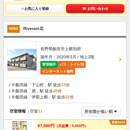
★
お気に入り登録
お問い合わせ
Riverain北
08/06
長野県飯田市上郷別府
築年月：2020年3月 / 地上2階
管理物件
バス・トイレ別
インターネット無料
ＪＲ飯田線「下山村」駅 徒歩
13
分
ＪＲ飯田線「鼎」駅 徒歩
20
分
ＪＲ飯田線「伊那上郷」駅 徒歩
22
分
空室情報
（空室
1
）
更新08/06
67,000円
（共益費：5,000円）