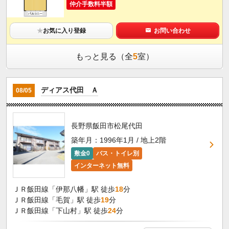
仲介手数料半額
★
お気に入り登録
お問い合わせ
もっと見る（全
5
室）
ディアス代田 Ａ
08/05
長野県飯田市松尾代田
築年月：1996年1月 / 地上2階
敷金0
バス・トイレ別
インターネット無料
ＪＲ飯田線「伊那八幡」駅 徒歩
18
分
ＪＲ飯田線「毛賀」駅 徒歩
19
分
ＪＲ飯田線「下山村」駅 徒歩
24
分