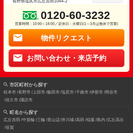
長野県塩尻市広丘吉田1044-2
0120-60-3232
営業時間：10:00～18:00／定休日：火曜日(1～3月は無休で営業)
物件リクエスト
お問い合わせ・来店予約
市区町村から探す
松本市
長野市
上田市
飯田市
塩尻市
千曲市
伊那市
岡谷市
佐久市
諏訪市
町名から探す
広丘吉田
中箕輪
三輪
里山辺
井川城
高田
稲葉
島内
広丘高出
笹賀