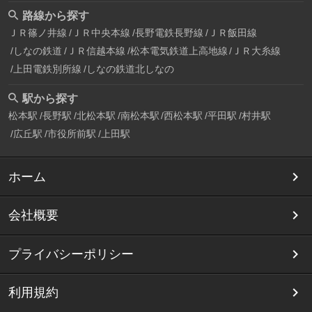
路線から探す
ＪＲ篠ノ井線
ＪＲ中央本線
長野電鉄長野線
ＪＲ飯田線
しなの鉄道
ＪＲ信越本線
松本電気鉄道上高地線
ＪＲ大糸線
上田電鉄別所線
しなの鉄道北しなの
駅から探す
松本駅
長野駅
北松本駅
南松本駅
西松本駅
平田駅
村井駅
広丘駅
市役所前駅
上田駅
ホーム
会社概要
プライバシーポリシー
利用規約