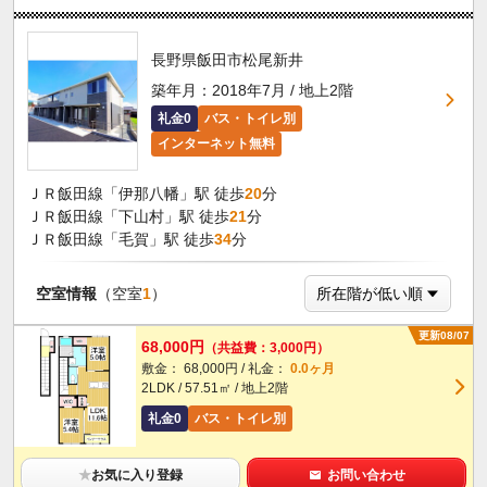
長野県飯田市松尾新井
築年月：2018年7月 / 地上2階
礼金0
バス・トイレ別
インターネット無料
ＪＲ飯田線「伊那八幡」駅 徒歩
20
分
ＪＲ飯田線「下山村」駅 徒歩
21
分
ＪＲ飯田線「毛賀」駅 徒歩
34
分
空室情報
（空室
1
）
更新08/07
68,000円
（共益費：3,000円）
敷金： 68,000円 / 礼金：
0.0ヶ月
2LDK / 57.51㎡ / 地上2階
礼金0
バス・トイレ別
★
お気に入り登録
お問い合わせ