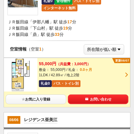
礼金0
管理物件
バス・トイレ別
インターネット無料
ＪＲ飯田線「伊那八幡」駅 徒歩
17
分
ＪＲ飯田線「下山村」駅 徒歩
19
分
ＪＲ飯田線「鼎」駅 徒歩
33
分
空室情報
（空室
1
）
更新08/07
55,000円
（共益費：3,000円）
敷金： 55,000円 / 礼金：
0.0ヶ月
1LDK / 42.89㎡ / 地上2階
礼金0
バス・トイレ別
★
お気に入り登録
お問い合わせ
レジデンス亜美江
08/06