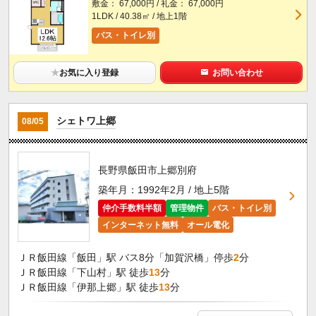
敷金： 67,000円 / 礼金： 67,000円
1LDK / 40.38㎡ / 地上1階
バス・トイレ別
★
お気に入り登録
お問い合わせ
シェトワ上郷
08/05
長野県飯田市上郷別府
築年月：1992年2月 / 地上5階
仲介手数料半額
管理物件
バス・トイレ別
インターネット無料
オール電化
ＪＲ飯田線「飯田」駅 バス8分「加賀沢橋」停歩
2
分
ＪＲ飯田線「下山村」駅 徒歩
13
分
ＪＲ飯田線「伊那上郷」駅 徒歩
13
分