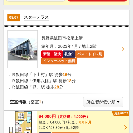
スターテラス
08/07
長野県飯田市松尾上溝
築年月：2023年4月 / 地上2階
新築・築浅
礼金0
バス・トイレ別
インターネット無料
ＪＲ飯田線「下山村」駅 徒歩
16
分
ＪＲ飯田線「伊那八幡」駅 徒歩
18
分
ＪＲ飯田線「鼎」駅 徒歩
28
分
空室情報
（空室
1
）
更新08/07
64,000円
（共益費：4,000円）
敷金： 64,000円 / 礼金：
0.0ヶ月
2LDK / 53.80㎡ / 地上2階