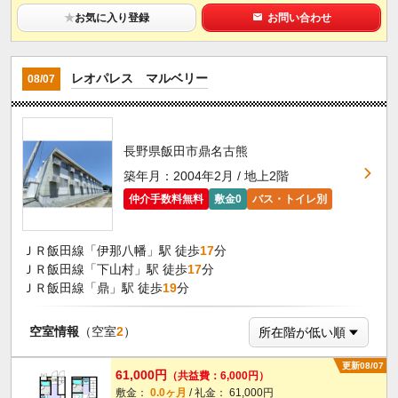
★
お気に入り登録
お問い合わせ
レオパレス マルベリー
08/07
長野県飯田市鼎名古熊
築年月：2004年2月 / 地上2階
仲介手数料無料
敷金0
バス・トイレ別
ＪＲ飯田線「伊那八幡」駅 徒歩
17
分
ＪＲ飯田線「下山村」駅 徒歩
17
分
ＪＲ飯田線「鼎」駅 徒歩
19
分
空室情報
（空室
2
）
更新08/07
61,000円
（共益費：6,000円）
敷金：
0.0ヶ月
/ 礼金： 61,000円