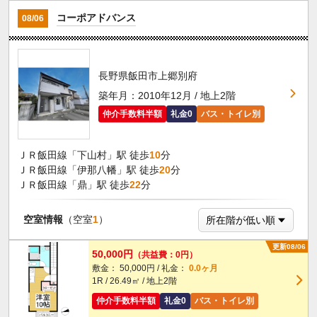
コーポアドバンス
08/06
長野県飯田市上郷別府
築年月：2010年12月 / 地上2階
仲介手数料半額
礼金0
バス・トイレ別
ＪＲ飯田線「下山村」駅 徒歩
10
分
ＪＲ飯田線「伊那八幡」駅 徒歩
20
分
ＪＲ飯田線「鼎」駅 徒歩
22
分
空室情報
（空室
1
）
更新08/06
50,000円
（共益費：0円）
敷金： 50,000円 / 礼金：
0.0ヶ月
1R / 26.49㎡ / 地上2階
仲介手数料半額
礼金0
バス・トイレ別