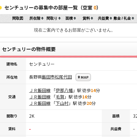
センチュリーの募集中の部屋一覧（空室
0
）
間取図
所在階
間取り
面積
賃料
共益費
敷金 / 礼金
現在ご案内できるお部屋がございません。
センチュリーの物件概要
センチュリー
建物名
長野県
飯田市
松尾代田
所在地
MAP
ＪＲ飯田線
「
伊那八幡
」駅 徒歩
14
分
ＪＲ飯田線
「
毛賀
」駅 徒歩
16
分
交通
ＪＲ飯田線
「
下山村
」駅 徒歩
20
分
2K
3
間取り
面積
-
-
賃料
共益費