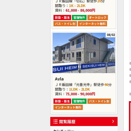
ＪＲ飯田線「切石」駅徒歩
20
分
間取り：
1K - 2LDK
賃料：
61,000 - 86,000円
新築・築浅
管理物件
オートロック
バス・トイレ別
インターネット無料
08/02
Ayla
ＪＲ飯田線「元善光寺」駅徒歩
46
分
間取り：
1LDK - 2LDK
賃料：
75,000 - 90,000円
新築・築浅
管理物件
バス・トイレ別
インターネット無料
閲覧履歴
センチュリー