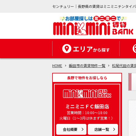
センチュリー｜長野県の賃貸はミニミニチンタイ
エリア
から探す
HOME
飯田市の賃貸物件一覧
松尾代田の賃
長野で物件をお探しなら
ミニミニＦＣ飯田店
営業時間：10:00～18:00
火曜日（1～3月は休まず営業！）
会社概要
店舗一覧