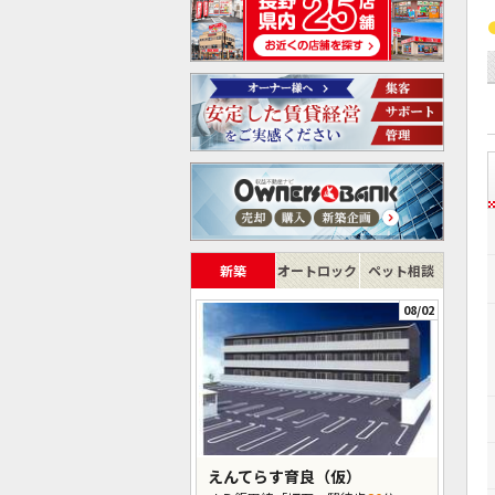
新築
オートロック
ペット相談
08/02
えんてらす育良（仮）