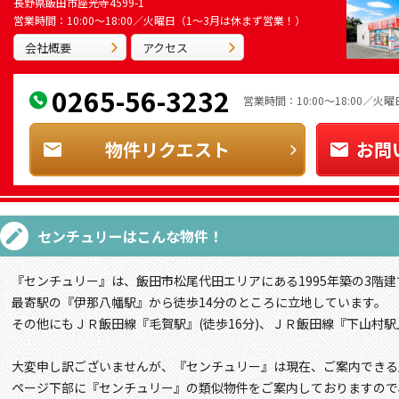
長野県飯田市座光寺4599-1
営業時間：10:00～18:00／火曜日（1～3月は休まず営業！）
会社概要
アクセス
0265-56-3232
営業時間：10:00～18:00／
物件リクエスト
お問
センチュリー
はこんな物件！
『センチュリー』は、飯田市松尾代田エリアにある1995年築の3階建
最寄駅の『伊那八幡駅』から徒歩14分のところに立地しています。
その他にもＪＲ飯田線『毛賀駅』(徒歩16分)、ＪＲ飯田線『下山村駅』
大変申し訳ございませんが、『センチュリー』は現在、ご案内できる
ページ下部に『センチュリー』の類似物件をご案内しておりますので