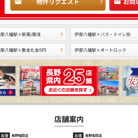
物件リクエスト
お問
伊那八幡駅×新築/築浅
伊那八幡駅×バス・トイレ別
伊那八幡駅×敷金礼金0円
伊那八幡駅×オートロック
店舗案内
北信
北信
長野高田店
長野駅前店