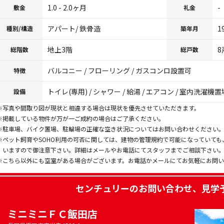
1.0 - 2.0ヶ月
-
敷金
礼金
アパート/ 鉄骨造
1
種別/構造
築年月
地上3階
8
総階数
総戸数
バルコニー / フローリング / ガスコンロ設置可
特徴
トイレ(専用) / シャワー / 給湯 / エアコン / 室内洗濯機置場
設備
※写真や間取り図が現状と相違する場合は現状を優先させていただきます。
※掲載している物件が万が一ご成約の場合はご了承ください。
※駐車場、バイク置場、駐輪場の正確な空き状況についてはお問い合わせください
※ペット飼育やSOHO利用の可否に関しては、建物の管理規約で可能になっていて
いますので御注意下さい。詳細はメールやお電話にてスタッフまでご相談下さい
※こちら以外にも空室がある場合がございます。お電話かメールにてお気軽にお問
センチュリー
のお問い合わせ、見学
ミニミニＦＣ飯田店