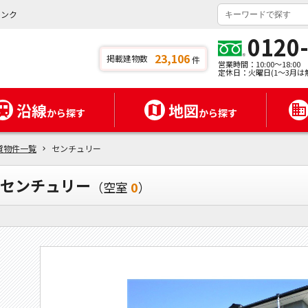
バンク
0120
23,106
掲載建物数
件
営業時間：10:00～18:00
定休日：火曜日(1～3月は
沿線
地図
から探す
から探す
貸物件一覧
センチュリー
センチュリー
（空室
0
）