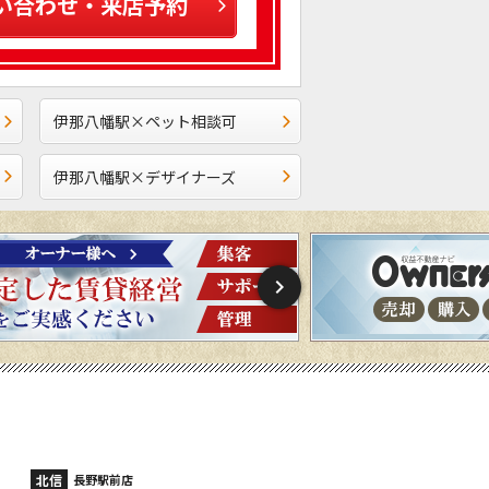
い合わせ・来店予約
伊那八幡駅×ペット相談可
伊那八幡駅×デザイナーズ
北信
北信
長野稲里店
長野篠ノ井店