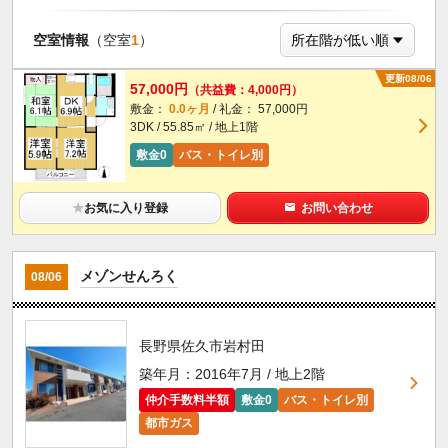
空室情報
（空室
1
）
更新08/06
57,000円
（共益費：4,000円）
敷金：
0.0ヶ月
/ 礼金： 57,000円
3DK / 55.85㎡ / 地上1階
敷金0
バス・トイレ別
★
お気に入り登録
お問い合わせ
メゾンせんろく
08/06
長野県佐久市岩村田
築年月：2016年7月 / 地上2階
仲介手数料半額
敷金0
バス・トイレ別
都市ガス