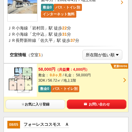
敷金0
バス・トイレ別
インターネット無料
ＪＲ小海線「岩村田」駅 徒歩
22
分
ＪＲ小海線「北中込」駅 徒歩
31
分
ＪＲ長野新幹線「佐久平」駅 徒歩
37
分
空室情報
（空室
1
）
更新08/06
58,000円
（共益費：4,000円）
敷金：
0.0ヶ月
/ 礼金： 58,000円
3DK / 56.72㎡ / 地上1階
敷金0
バス・トイレ別
★
お気に入り登録
お問い合わせ
フォーレスコスモス Ａ
08/05