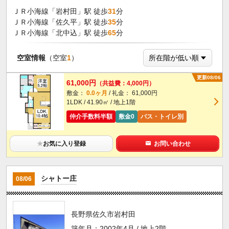
ＪＲ小海線「岩村田」駅 徒歩
31
分
ＪＲ小海線「佐久平」駅 徒歩
35
分
ＪＲ小海線「北中込」駅 徒歩
65
分
空室情報
（空室
1
）
更新08/06
61,000円
（共益費：4,000円）
敷金：
0.0ヶ月
/ 礼金： 61,000円
1LDK / 41.90㎡ / 地上1階
仲介手数料半額
敷金0
バス・トイレ別
★
お気に入り登録
お問い合わせ
シャトー庄
08/06
長野県佐久市岩村田
築年月：2002年4月 / 地上2階