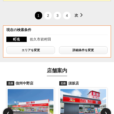
次
1
2
3
4
現在の検索条件
町名
佐久市岩村田
エリアを変更
詳細条件を変更
店舗案内
信州中野店
須坂店
北信
北信