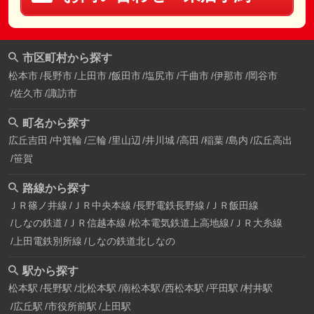
市区町村から探す
松本市
長野市
上田市
飯田市
塩尻市
千曲市
伊那市
岡谷市
佐久市
諏訪市
町名から探す
広丘吉田
中箕輪
三輪
里山辺
井川城
高田
稲葉
島内
広丘高出
笹賀
路線から探す
ＪＲ篠ノ井線
ＪＲ中央本線
長野電鉄長野線
ＪＲ飯田線
しなの鉄道
ＪＲ信越本線
松本電気鉄道上高地線
ＪＲ大糸線
上田電鉄別所線
しなの鉄道北しなの
駅から探す
松本駅
長野駅
北松本駅
南松本駅
西松本駅
平田駅
村井駅
広丘駅
市役所前駅
上田駅