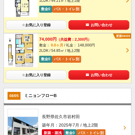
1LDK / 44.21㎡ / 地上1階
敷金0
バス・トイレ別
★
お気に入り登録
お問い合わせ
更新08/05
74,000円
（共益費：2,300円）
敷金：
0.0ヶ月
/ 礼金： 148,000円
2LDK / 54.85㎡ / 地上2階
敷金0
バス・トイレ別
★
お気に入り登録
お問い合わせ
ミニョンフローB
08/05
長野県佐久市岩村田
築年月：2025年7月 / 地上2階
新築・築浅
敷金0
バス・トイレ別