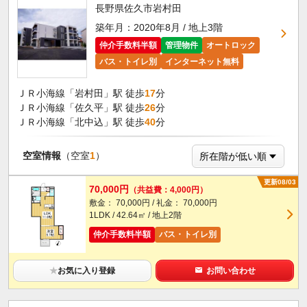
長野県佐久市岩村田
築年月：2020年8月 / 地上3階
仲介手数料半額
管理物件
オートロック
バス・トイレ別
インターネット無料
ＪＲ小海線「岩村田」駅 徒歩
17
分
ＪＲ小海線「佐久平」駅 徒歩
26
分
ＪＲ小海線「北中込」駅 徒歩
40
分
空室情報
（空室
1
）
更新08/03
70,000円
（共益費：4,000円）
敷金： 70,000円 / 礼金： 70,000円
1LDK / 42.64㎡ / 地上2階
仲介手数料半額
バス・トイレ別
★
お気に入り登録
お問い合わせ