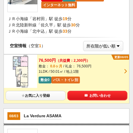
インターネット無料
ＪＲ小海線「岩村田」駅 徒歩
19
分
ＪＲ北陸新幹線「佐久平」駅 徒歩
30
分
ＪＲ小海線「北中込」駅 徒歩
33
分
空室情報
（空室
1
）
更新08/05
76,500円
（共益費：2,300円）
敷金：
0.0ヶ月
/ 礼金： 76,500円
1LDK / 50.01㎡ / 地上1階
敷金0
バス・トイレ別
★
お気に入り登録
お問い合わせ
La Verdure ASAMA
08/03