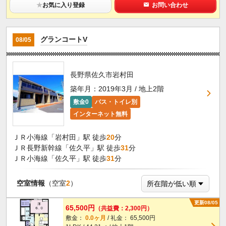
★
お気に入り登録
お問い合わせ
グランコートV
08/05
長野県佐久市岩村田
築年月：2019年3月 / 地上2階
敷金0
バス・トイレ別
インターネット無料
ＪＲ小海線「岩村田」駅 徒歩
20
分
ＪＲ長野新幹線「佐久平」駅 徒歩
31
分
ＪＲ小海線「佐久平」駅 徒歩
31
分
空室情報
（空室
2
）
更新08/05
65,500円
（共益費：2,300円）
敷金：
0.0ヶ月
/ 礼金： 65,500円