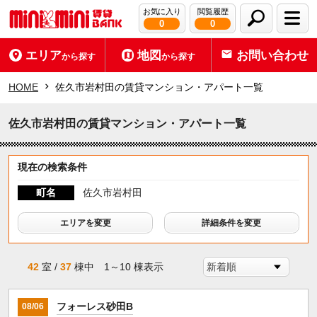
お気に入り
閲覧履歴
0
0
エリア
地図
お問い合わせ
から探す
から探す
HOME
佐久市岩村田の賃貸マンション・アパート一覧
佐久市岩村田の賃貸マンション・アパート一覧
現在の検索条件
町名
佐久市岩村田
エリアを変更
詳細条件を変更
42
室 /
37
棟中 1～10 棟表示
フォーレス砂田B
08/06