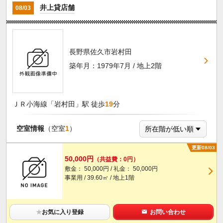
井上貸店舗
08/03
長野県佐久市岩村田
築年月：1979年7月 / 地上2階
ＪＲ小海線「岩村田」駅 徒歩
19
分
空室情報
（空室
1
）
更新08/03
50,000円
（共益費：0円）
敷金： 50,000円 / 礼金： 50,000円
事業用 / 39.60㎡ / 地上1階
★
お気に入り登録
お問い合わせ