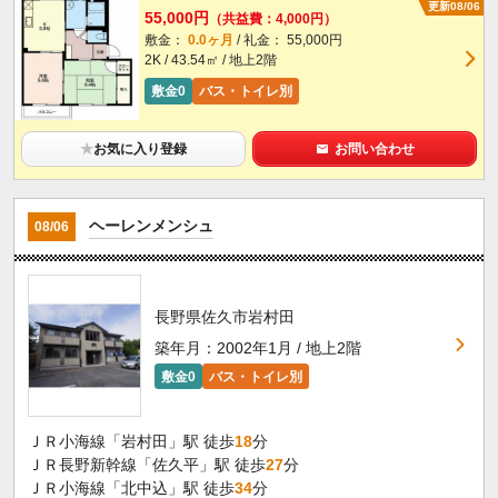
更新08/06
55,000円
（共益費：4,000円）
敷金：
0.0ヶ月
/ 礼金： 55,000円
2K / 43.54㎡ / 地上2階
敷金0
バス・トイレ別
★
お気に入り登録
お問い合わせ
ヘーレンメンシュ
08/06
長野県佐久市岩村田
築年月：2002年1月 / 地上2階
敷金0
バス・トイレ別
ＪＲ小海線「岩村田」駅 徒歩
18
分
ＪＲ長野新幹線「佐久平」駅 徒歩
27
分
ＪＲ小海線「北中込」駅 徒歩
34
分