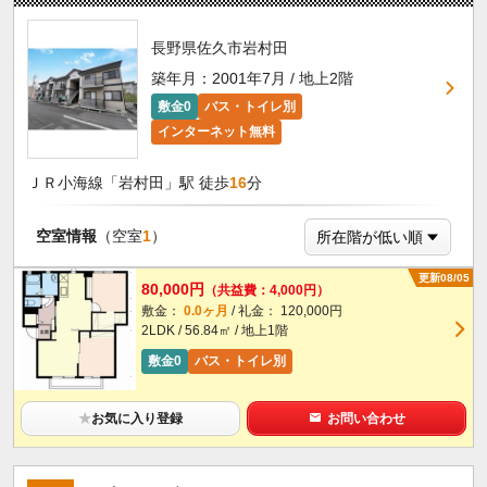
長野県佐久市岩村田
築年月：2001年7月 / 地上2階
敷金0
バス・トイレ別
インターネット無料
ＪＲ小海線「岩村田」駅 徒歩
16
分
空室情報
（空室
1
）
更新08/05
80,000円
（共益費：4,000円）
敷金：
0.0ヶ月
/ 礼金： 120,000円
2LDK / 56.84㎡ / 地上1階
敷金0
バス・トイレ別
★
お気に入り登録
お問い合わせ