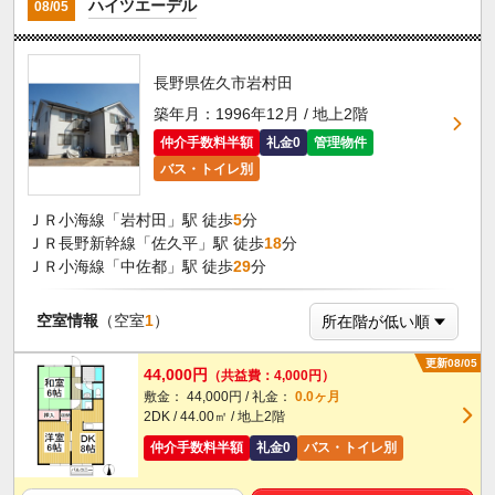
ハイツエーデル
08/05
長野県佐久市岩村田
築年月：1996年12月 / 地上2階
仲介手数料半額
礼金0
管理物件
バス・トイレ別
ＪＲ小海線「岩村田」駅 徒歩
5
分
ＪＲ長野新幹線「佐久平」駅 徒歩
18
分
ＪＲ小海線「中佐都」駅 徒歩
29
分
空室情報
（空室
1
）
更新08/05
44,000円
（共益費：4,000円）
敷金： 44,000円 / 礼金：
0.0ヶ月
2DK / 44.00㎡ / 地上2階
仲介手数料半額
礼金0
バス・トイレ別