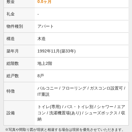
敷金
0.0ヶ月
礼金
-
物件種別
アパート
構造
木造
築年月
1992年11月(築33年)
総階数
地上2階
総戸数
8戸
バルコニー / フローリング / ガスコンロ設置可 /
特徴
IT重説
トイレ(専用) / バス・トイレ別 / シャワー / エア
設備
コン / 洗濯機置場(あり) / シューズボックス / 収
納
※写真や間取り図が現状と相違する場合は現状を優先させていただきます。