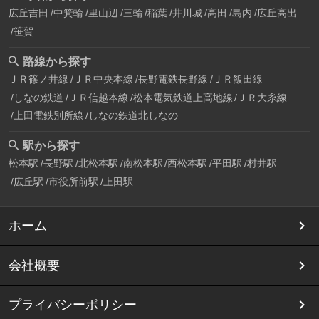
広丘吉田
中箕輪
里山辺
三輪
稲葉
井川城
高田
島内
広丘高出
笹賀
路線から探す
ＪＲ篠ノ井線
ＪＲ中央本線
長野電鉄長野線
ＪＲ飯田線
しなの鉄道
ＪＲ信越本線
松本電気鉄道上高地線
ＪＲ大糸線
上田電鉄別所線
しなの鉄道北しなの
駅から探す
松本駅
長野駅
北松本駅
南松本駅
西松本駅
平田駅
村井駅
広丘駅
市役所前駅
上田駅
ホーム
会社概要
プライバシーポリシー