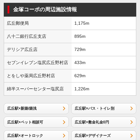
金塚コーポの周辺施設情報
広丘郵便局
1,175m
八十二銀行広丘支店
895m
デリシア広丘店
729m
セブンイレブン塩尻広丘野村店
433m
とをしや薬局広丘野村店
629m
綿半スーパーセンター塩尻店
1,226m
広丘駅×新築/築浅
広丘駅×バス・トイレ別
広丘駅×ペット相談可
広丘駅×敷金礼金0円
広丘駅×オートロック
広丘駅×デザイナーズ