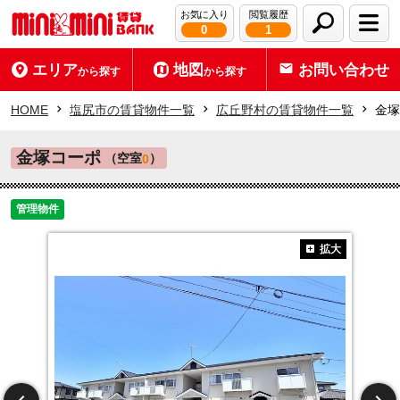
お気に入り
閲覧履歴
0
1
エリア
地図
お問い合わせ
から探す
から探す
HOME
塩尻市の賃貸物件一覧
広丘野村の賃貸物件一覧
金塚
金塚コーポ
（空室
）
0
管理物件
拡大