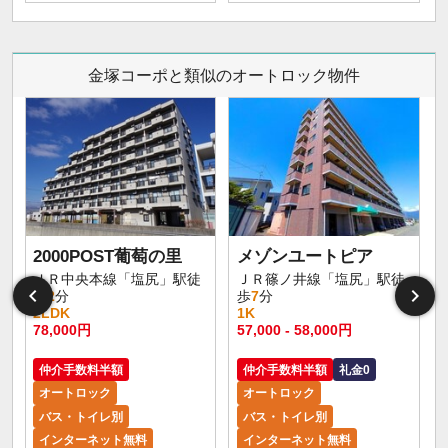
金塚コーポと類似のオートロック物件
2000POST葡萄の里
メゾンユートピア
ＪＲ中央本線「塩尻」駅徒
ＪＲ篠ノ井線「塩尻」駅徒
歩
2
分
歩
7
分
2LDK
1K
78,000円
57,000 - 58,000円
仲介手数料半額
仲介手数料半額
礼金0
オートロック
オートロック
バス・トイレ別
バス・トイレ別
インターネット無料
インターネット無料