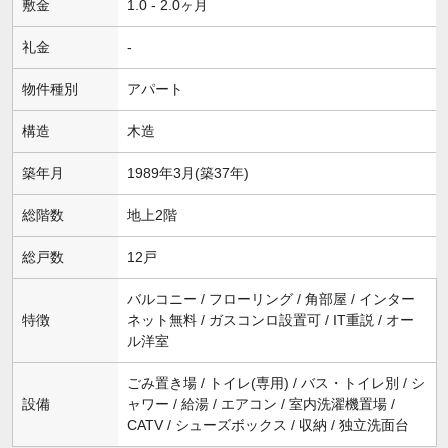
敷金
1.0 - 2.0ヶ月
礼金
-
物件種別
アパート
構造
木造
築年月
1989年3月(築37年)
総階数
地上2階
総戸数
12戸
バルコニー / フローリング / 角部屋 / インター
特徴
ネット無料 / ガスコンロ設置可 / IT重説 / オー
ル洋室
ごみ置き場 / トイレ(専用) / バス・トイレ別 / シ
設備
ャワー / 給湯 / エアコン / 室内洗濯機置場 /
CATV / シューズボックス / 収納 / 独立洗面台