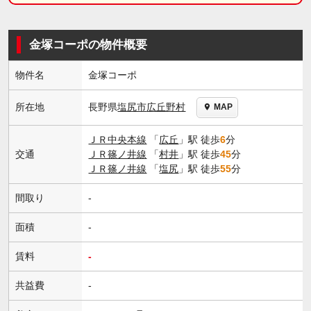
金塚コーポの物件概要
物件名
金塚コーポ
長野県
塩尻市
広丘野村
所在地
MAP
ＪＲ中央本線
「
広丘
」駅 徒歩
6
分
交通
ＪＲ篠ノ井線
「
村井
」駅 徒歩
45
分
ＪＲ篠ノ井線
「
塩尻
」駅 徒歩
55
分
間取り
-
面積
-
賃料
-
共益費
-