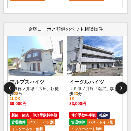
金塚コーポと類似のペット相談物件
アルプスハイツ
イーグルハイツ
ＪＲ篠ノ井線「広丘」駅徒
ＪＲ篠ノ井線「塩尻」駅徒
歩
28
分
歩
23
分
1LDK
1K
69,000円
33,000円
新築・築浅
仲介手数料半額
仲介手数料半額
礼金0
管理物件
バス・トイレ別
管理物件
バス・トイレ別
インターネット無料
インターネット無料