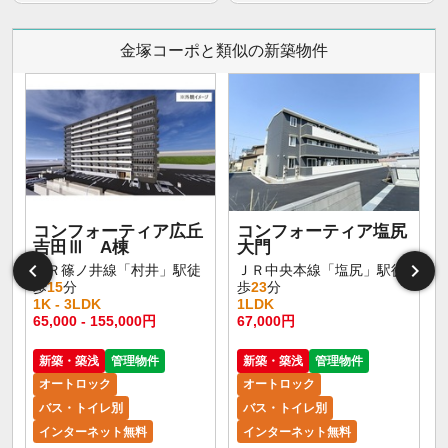
金塚コーポと類似の新築物件
コンフォーティア広丘
コンフォーティア塩尻
吉田Ⅲ A棟
大門
ＪＲ篠ノ井線「村井」駅徒
ＪＲ中央本線「塩尻」駅徒
歩
15
分
歩
23
分
1K - 3LDK
1LDK
65,000 - 155,000円
67,000円
新築・築浅
管理物件
新築・築浅
管理物件
オートロック
オートロック
バス・トイレ別
バス・トイレ別
インターネット無料
インターネット無料