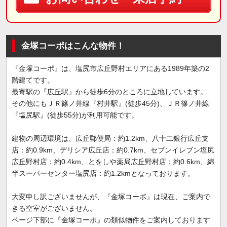
金塚コーポはこんな物件！
『金塚コーポ』は、塩尻市広丘野村エリアにある1989年築の2
階建てです。
最寄駅の『広丘駅』から徒歩6分のところに立地しています。
その他にもＪＲ篠ノ井線『村井駅』(徒歩45分)、ＪＲ篠ノ井線
『塩尻駅』(徒歩55分)が利用可能です。
建物の周辺環境は、広丘郵便局：約1.2km、八十二銀行広丘支
店：約0.9km、デリシア広丘店：約0.7km、セブンイレブン塩尻
広丘野村店：約0.4km、とをしや薬局広丘野村店：約0.6km、綿
半スーパーセンター塩尻店：約1.2kmとなっております。
大変申し訳ございませんが、『金塚コーポ』は現在、ご案内で
きる空室がございません。
ページ下部に『金塚コーポ』の類似物件をご案内しております