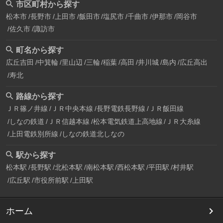
市区町村から探す
松本市
長野市
上田市
飯田市
塩尻市
千曲市
伊那市
岡谷市
佐久市
諏訪市
町名から探す
広丘吉田
中箕輪
里山辺
三輪
稲葉
高田
井川城
島内
広丘高出
寿北
路線から探す
ＪＲ篠ノ井線
ＪＲ中央本線
長野電鉄長野線
ＪＲ飯田線
しなの鉄道
ＪＲ信越本線
松本電気鉄道上高地線
ＪＲ大糸線
上田電鉄別所線
しなの鉄道北しなの
駅から探す
松本駅
長野駅
北松本駅
南松本駅
西松本駅
平田駅
村井駅
広丘駅
市役所前駅
上田駅
ホーム