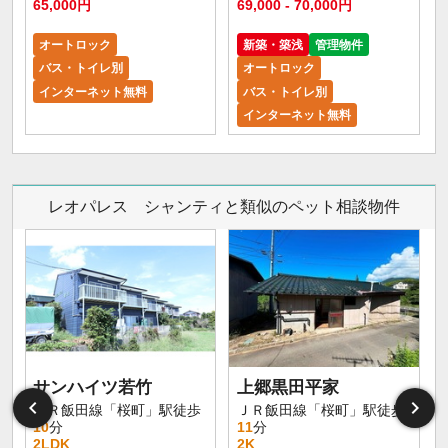
65,000円
69,000 - 70,000円
オートロック
新築・築浅
管理物件
バス・トイレ別
オートロック
インターネット無料
バス・トイレ別
インターネット無料
レオパレス シャンティと類似のペット相談物件
サンハイツ若竹
上郷黒田平家
ＪＲ飯田線「桜町」駅徒歩
ＪＲ飯田線「桜町」駅徒歩
10
分
11
分
2LDK
2K