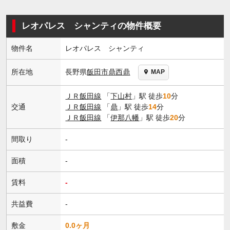
レオパレス シャンティの物件概要
物件名
レオパレス シャンティ
長野県
飯田市
鼎西鼎
所在地
MAP
ＪＲ飯田線
「
下山村
」駅 徒歩
10
分
交通
ＪＲ飯田線
「
鼎
」駅 徒歩
14
分
ＪＲ飯田線
「
伊那八幡
」駅 徒歩
20
分
間取り
-
面積
-
賃料
-
共益費
-
敷金
0.0ヶ月