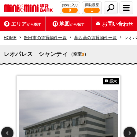
お気に入り
閲覧履歴
0
1
エリア
地図
お問い合わせ
から探す
から探す
HOME
飯田市の賃貸物件一覧
鼎西鼎の賃貸物件一覧
レオパ
レオパレス シャンティ
（空室
）
0
拡大