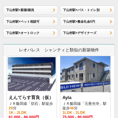
下山村駅×新築/築浅
下山村駅×バス・トイレ別
下山村駅×ペット相談可
下山村駅×敷金礼金0円
下山村駅×オートロック
下山村駅×デザイナーズ
レオパレス シャンティと類似の新築物件
えんてらす育良（仮）
Ayla
ＪＲ飯田線「切石」駅徒歩
ＪＲ飯田線「元善光寺」駅
20
分
徒歩
46
分
1K - 2LDK
1LDK - 2LDK
61,000 - 86,000円
75,000 - 90,000円