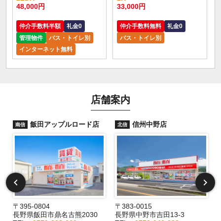
48,000円
33,000円
仲介手数料半額
礼金0
仲介手数料無料
礼金0
管理物件
バス・トイレ別
バス・トイレ別
インターネット無料
店舗案内
飯田アップルロード店
信州中野店
南信
北信
〒395-0804
〒383-0015
長野県飯田市鼎名古熊2030
長野県中野市吉田13-3