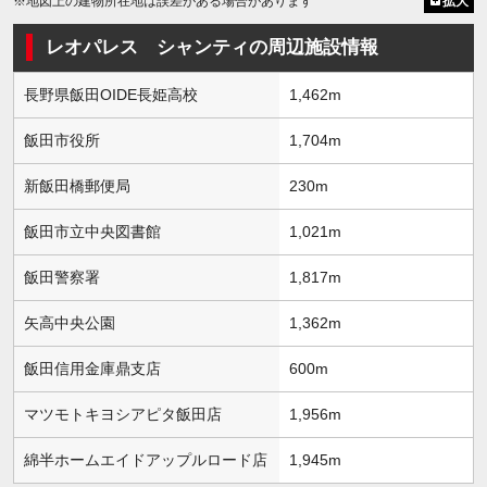
※地図上の建物所在地は誤差がある場合があります
拡大
レオパレス シャンティの周辺施設情報
長野県飯田OIDE長姫高校
1,462m
飯田市役所
1,704m
新飯田橋郵便局
230m
飯田市立中央図書館
1,021m
飯田警察署
1,817m
矢高中央公園
1,362m
飯田信用金庫鼎支店
600m
マツモトキヨシアピタ飯田店
1,956m
綿半ホームエイドアップルロード店
1,945m