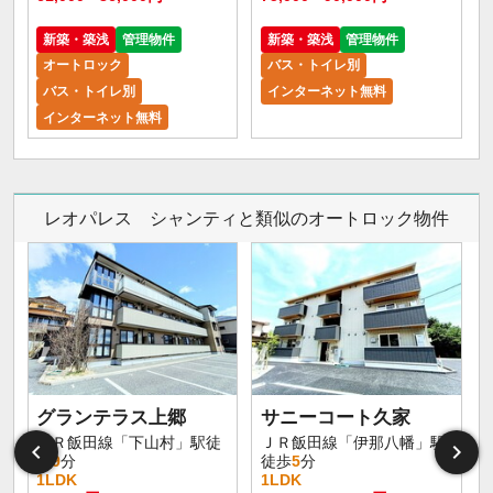
新築・築浅
管理物件
新築・築浅
管理物件
オートロック
バス・トイレ別
バス・トイレ別
インターネット無料
インターネット無料
レオパレス シャンティと類似のオートロック物件
グランテラス上郷
サニーコート久家
ＪＲ飯田線「下山村」駅徒
ＪＲ飯田線「伊那八幡」駅
歩
9
分
徒歩
5
分
1LDK
1LDK