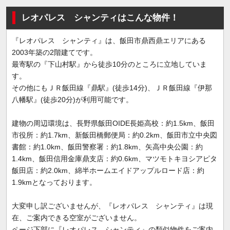
レオパレス シャンティはこんな物件！
『レオパレス シャンティ』は、飯田市鼎西鼎エリアにある
2003年築の2階建てです。
最寄駅の『下山村駅』から徒歩10分のところに立地していま
す。
その他にもＪＲ飯田線『鼎駅』(徒歩14分)、ＪＲ飯田線『伊那
八幡駅』(徒歩20分)が利用可能です。
建物の周辺環境は、長野県飯田OIDE長姫高校：約1.5km、飯田
市役所：約1.7km、新飯田橋郵便局：約0.2km、飯田市立中央図
書館：約1.0km、飯田警察署：約1.8km、矢高中央公園：約
1.4km、飯田信用金庫鼎支店：約0.6km、マツモトキヨシアピタ
飯田店：約2.0km、綿半ホームエイドアップルロード店：約
1.9kmとなっております。
大変申し訳ございませんが、『レオパレス シャンティ』は現
在、ご案内できる空室がございません。
ページ下部に『レオパレス シャンティ』の類似物件をご案内