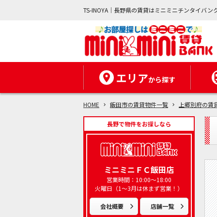
TS-INOYA｜長野県の賃貸はミニミニチンタイバン
エリア
から探す
HOME
飯田市の賃貸物件一覧
上郷別府の賃
長野で物件をお探しなら
ミニミニＦＣ飯田店
営業時間：10:00～18:00
火曜日（1～3月は休まず営業！）
会社概要
店舗一覧