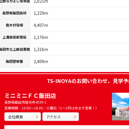
1,021m
上郷なかよし保育園
1,229m
長野県飯田高校
4,407m
喬木村役場
1,176m
上溝簡易郵便局
1,316m
飯田市立上郷図書館
2,409m
飯田警察署
TS-INOYA
のお問い合わせ、見学予
ミニミニＦＣ飯田店
長野県飯田市座光寺4599-1
営業時間：10:00～18:00／火曜日（1～3月は休まず営業！）
会社概要
アクセス