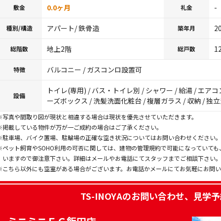
0.0ヶ月
-
敷金
礼金
アパート/ 鉄骨造
2
種別/構造
築年月
地上2階
1
総階数
総戸数
バルコニー / ガスコンロ設置可
特徴
トイレ(専用) / バス・トイレ別 / シャワー / 給湯 / エアコ
設備
ーズボックス / 洗髪洗面化粧台 / 複層ガラス / 収納 / 独
※写真や間取り図が現状と相違する場合は現状を優先させていただきます。
※掲載している物件が万が一ご成約の場合はご了承ください。
※駐車場、バイク置場、駐輪場の正確な空き状況についてはお問い合わせください
※ペット飼育やSOHO利用の可否に関しては、建物の管理規約で可能になっていて
いますので御注意下さい。詳細はメールやお電話にてスタッフまでご相談下さい
※こちら以外にも空室がある場合がございます。お電話かメールにてお気軽にお問
TS-INOYA
のお問い合わせ、見学予