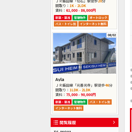
ＪＲ飯田線「切石」駅徒歩
20
分
間取り：
1K - 2LDK
賃料：
61,000 - 86,000円
新築・築浅
管理物件
オートロック
バス・トイレ別
インターネット無料
08/02
Ayla
ＪＲ飯田線「元善光寺」駅徒歩
46
分
間取り：
1LDK - 2LDK
賃料：
75,000 - 90,000円
新築・築浅
管理物件
バス・トイレ別
インターネット無料
閲覧履歴
TS-INOYA