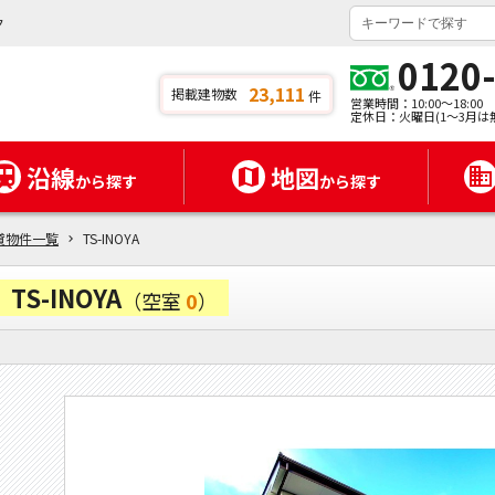
ク
0120
23,111
掲載建物数
件
営業時間：10:00～18:00
定休日：火曜日(1～3月は
沿線
地図
から探す
から探す
貸物件一覧
TS-INOYA
TS-INOYA
（空室
0
）