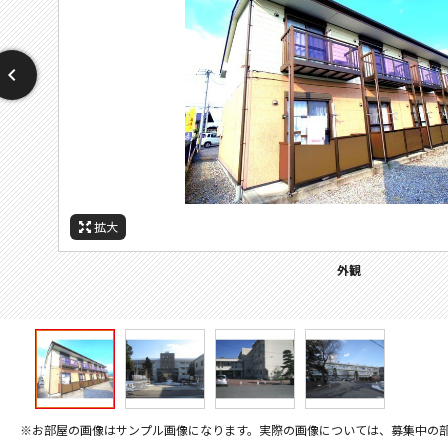
拡大
拡大
拡大
拡大
周辺施設：高校・高専
周辺施設：中学校
周辺施設：小学校
外観
※お部屋の画像はサンプル画像になります。実際の画像については、募集中の