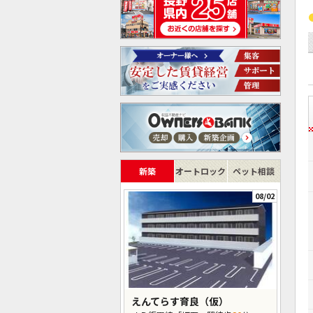
新築
オートロック
ペット相談
08/02
えんてらす育良（仮）