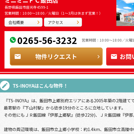
ミニミニＦＣ飯田店
長野県飯田市座光寺4599-1
営業時間：10:00～18:00／火曜日（1～3月は休まず営業！）
会社概要
アクセス
0265-56-3232
営業時間：10:00～18:00／
物件リクエスト
お問
TS-INOYA
はこんな物件！
『TS-INOYA』は、飯田市上郷別府エリアにある2005年築の2階建て
最寄駅の『下山村駅』から徒歩19分のところに立地しています。
その他にもＪＲ飯田線『伊那上郷駅』(徒歩22分)、ＪＲ飯田線『伊那
建物の周辺環境は、飯田市立上郷小学校：約1.4km、飯田市立高陵中