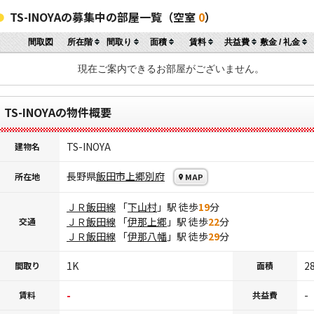
TS-INOYAの募集中の部屋一覧（空室
0
）
間取図
所在階
間取り
面積
賃料
共益費
敷金 / 礼金
現在ご案内できるお部屋がございません。
TS-INOYAの物件概要
TS-INOYA
建物名
長野県
飯田市
上郷別府
所在地
MAP
ＪＲ飯田線
「
下山村
」駅 徒歩
19
分
ＪＲ飯田線
「
伊那上郷
」駅 徒歩
22
分
交通
ＪＲ飯田線
「
伊那八幡
」駅 徒歩
29
分
1K
2
間取り
面積
-
-
賃料
共益費