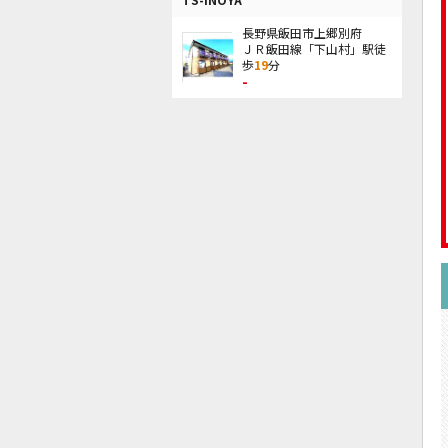
長野県飯田市上郷別府
ＪＲ飯田線「下山村」駅徒
歩
19
分
-