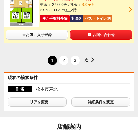
敷金： 27,000円 / 礼金：
0.0ヶ月
2K / 30.39㎡ / 地上2階
仲介手数料半額
礼金0
バス・トイレ別
★
お気に入り登録
お問い合わせ
次
1
2
3
現在の検索条件
町名
松本市寿北
エリアを変更
詳細条件を変更
店舗案内