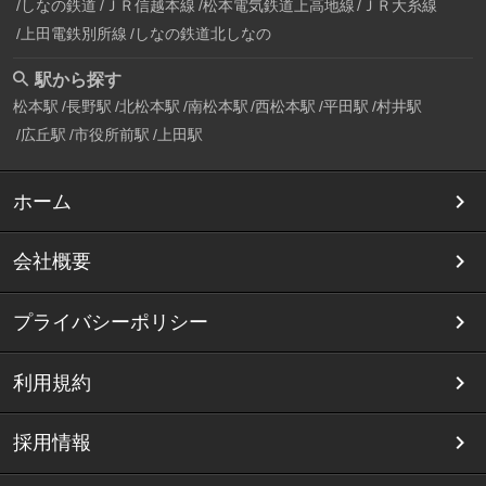
しなの鉄道
ＪＲ信越本線
松本電気鉄道上高地線
ＪＲ大糸線
上田電鉄別所線
しなの鉄道北しなの
駅から探す
松本駅
長野駅
北松本駅
南松本駅
西松本駅
平田駅
村井駅
広丘駅
市役所前駅
上田駅
ホーム
会社概要
プライバシーポリシー
利用規約
採用情報