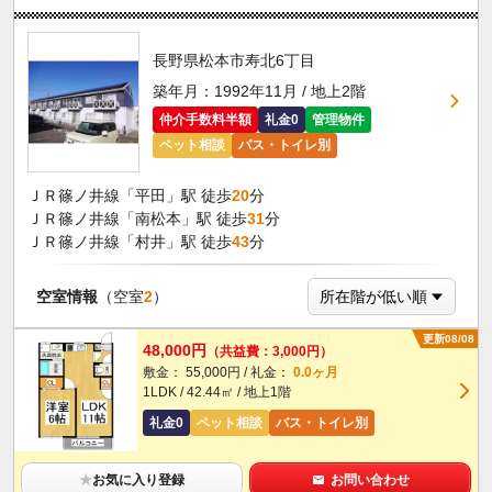
長野県松本市寿北6丁目
築年月：1992年11月 / 地上2階
仲介手数料半額
礼金0
管理物件
ペット相談
バス・トイレ別
ＪＲ篠ノ井線「平田」駅 徒歩
20
分
ＪＲ篠ノ井線「南松本」駅 徒歩
31
分
ＪＲ篠ノ井線「村井」駅 徒歩
43
分
空室情報
（空室
2
）
更新08/08
48,000円
（共益費：3,000円）
敷金： 55,000円 / 礼金：
0.0ヶ月
1LDK / 42.44㎡ / 地上1階
礼金0
ペット相談
バス・トイレ別
★
お気に入り登録
お問い合わせ