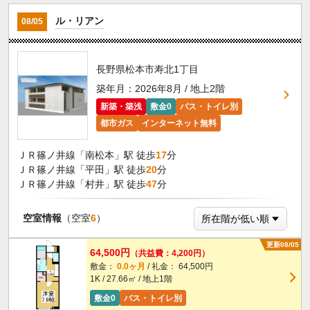
ル・リアン
08/05
長野県松本市寿北1丁目
築年月：2026年8月 / 地上2階
新築・築浅
敷金0
バス・トイレ別
都市ガス
インターネット無料
ＪＲ篠ノ井線「南松本」駅 徒歩
17
分
ＪＲ篠ノ井線「平田」駅 徒歩
20
分
ＪＲ篠ノ井線「村井」駅 徒歩
47
分
空室情報
（空室
6
）
更新08/05
64,500円
（共益費：4,200円）
敷金：
0.0ヶ月
/ 礼金： 64,500円
1K / 27.66㎡ / 地上1階
敷金0
バス・トイレ別