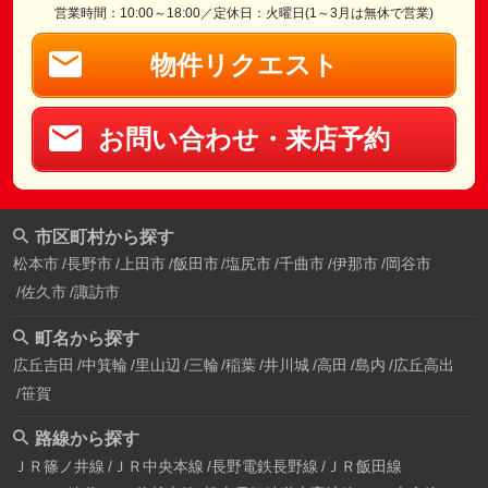
営業時間：10:00～18:00／定休日：火曜日(1～3月は無休で営業)
物件リクエスト
お問い合わせ・来店予約
市区町村から探す
松本市
長野市
上田市
飯田市
塩尻市
千曲市
伊那市
岡谷市
佐久市
諏訪市
町名から探す
広丘吉田
中箕輪
里山辺
三輪
稲葉
井川城
高田
島内
広丘高出
笹賀
路線から探す
ＪＲ篠ノ井線
ＪＲ中央本線
長野電鉄長野線
ＪＲ飯田線