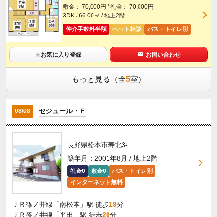
敷金： 70,000円 / 礼金： 70,000円
3DK / 66.00㎡ / 地上2階
仲介手数料半額
ペット相談
バス・トイレ別
★
お気に入り登録
お問い合わせ
もっと見る（全
5
室）
セジュール・Ｆ
08/08
長野県松本市寿北3-
築年月：2001年8月 / 地上2階
礼金0
敷金0
バス・トイレ別
インターネット無料
ＪＲ篠ノ井線「南松本」駅 徒歩
19
分
ＪＲ篠ノ井線「平田」駅 徒歩
20
分