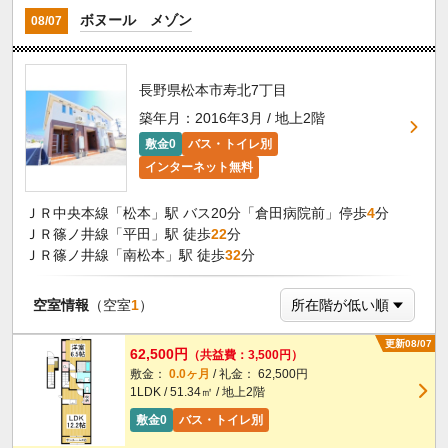
ボヌール メゾン
08/07
長野県松本市寿北7丁目
築年月：2016年3月 / 地上2階
敷金0
バス・トイレ別
インターネット無料
ＪＲ中央本線「松本」駅 バス20分「倉田病院前」停歩
4
分
ＪＲ篠ノ井線「平田」駅 徒歩
22
分
ＪＲ篠ノ井線「南松本」駅 徒歩
32
分
空室情報
（空室
1
）
更新08/07
62,500円
（共益費：3,500円）
敷金：
0.0ヶ月
/ 礼金： 62,500円
1LDK / 51.34㎡ / 地上2階
敷金0
バス・トイレ別