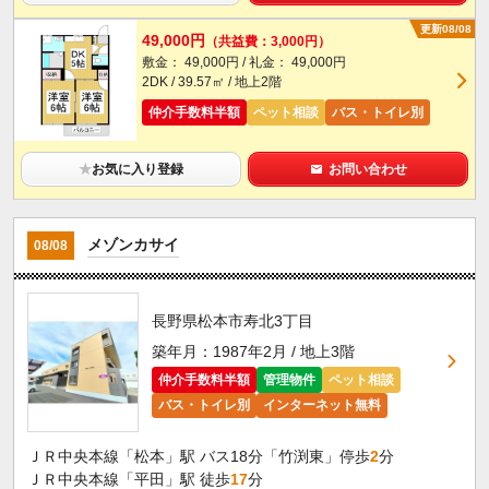
更新08/08
49,000円
（共益費：3,000円）
敷金： 49,000円 / 礼金： 49,000円
2DK / 39.57㎡ / 地上2階
仲介手数料半額
ペット相談
バス・トイレ別
★
お気に入り登録
お問い合わせ
メゾンカサイ
08/08
長野県松本市寿北3丁目
築年月：1987年2月 / 地上3階
仲介手数料半額
管理物件
ペット相談
バス・トイレ別
インターネット無料
ＪＲ中央本線「松本」駅 バス18分「竹渕東」停歩
2
分
ＪＲ中央本線「平田」駅 徒歩
17
分