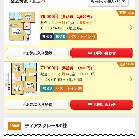
空室情報
（空室
2
）
更新08/06
76,000円
（共益費：3,900円）
敷金：
0.0ヶ月
/ 礼金：
0.0ヶ月
1LDK / 46.88㎡ / 地上1階
礼金0
敷金0
バス・トイレ別
★
お気に入り登録
お問い合わせ
更新08/06
73,000円
（共益費：3,900円）
敷金：
0.0ヶ月
/ 礼金： 30,000円
2LDK / 61.63㎡ / 地上2階
敷金0
バス・トイレ別
★
お気に入り登録
お問い合わせ
ディアスクレールC棟
08/06