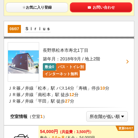
★
お気に入り登録
お問い合わせ
Ｓｉｒｉｕｓ
08/07
長野県松本市寿北1丁目
築年月：2018年9月 / 地上2階
敷金0
バス・トイレ別
インターネット無料
ＪＲ篠ノ井線「松本」駅 バス14分「寿橋」停歩
10
分
ＪＲ篠ノ井線「南松本」駅 徒歩
12
分
ＪＲ篠ノ井線「平田」駅 徒歩
27
分
空室情報
（空室
1
）
更新08/07
54,000円
（共益費：3,500円）
敷金：
0.0ヶ月
/ 礼金： 54,000円