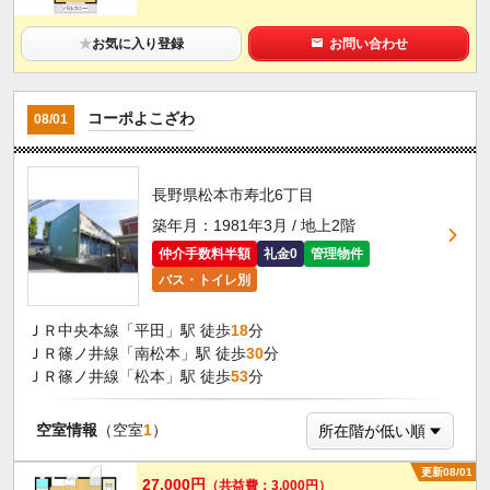
★
お気に入り登録
お問い合わせ
コーポよこざわ
08/01
長野県松本市寿北6丁目
築年月：1981年3月 / 地上2階
仲介手数料半額
礼金0
管理物件
バス・トイレ別
ＪＲ中央本線「平田」駅 徒歩
18
分
ＪＲ篠ノ井線「南松本」駅 徒歩
30
分
ＪＲ篠ノ井線「松本」駅 徒歩
53
分
空室情報
（空室
1
）
更新08/01
27,000円
（共益費：3,000円）