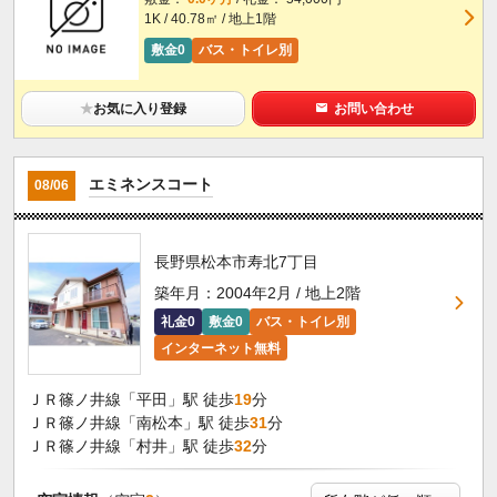
1K / 40.78㎡ / 地上1階
敷金0
バス・トイレ別
★
お気に入り登録
お問い合わせ
エミネンスコート
08/06
長野県松本市寿北7丁目
築年月：2004年2月 / 地上2階
礼金0
敷金0
バス・トイレ別
インターネット無料
ＪＲ篠ノ井線「平田」駅 徒歩
19
分
ＪＲ篠ノ井線「南松本」駅 徒歩
31
分
ＪＲ篠ノ井線「村井」駅 徒歩
32
分