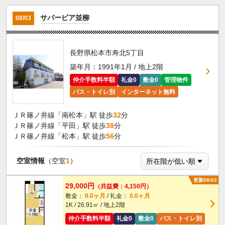
サバービア並柳
08/03
長野県松本市寿北5丁目
築年月：1991年1月 / 地上2階
仲介手数料半額
礼金0
敷金0
管理物件
バス・トイレ別
インターネット無料
ＪＲ篠ノ井線「南松本」駅 徒歩
32
分
ＪＲ篠ノ井線「平田」駅 徒歩
38
分
ＪＲ篠ノ井線「松本」駅 徒歩
56
分
空室情報
（空室
1
）
更新08/03
29,000円
（共益費：4,150円）
敷金：
0.0ヶ月
/ 礼金：
0.0ヶ月
1K / 26.91㎡ / 地上2階
仲介手数料半額
礼金0
敷金0
バス・トイレ別