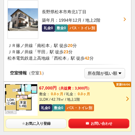
長野県松本市寿北1丁目
築年月：1994年12月 / 地上2階
礼金0
敷金0
バス・トイレ別
ＪＲ篠ノ井線「南松本」駅 徒歩
20
分
ＪＲ篠ノ井線「平田」駅 徒歩
23
分
松本電気鉄道上高地線「西松本」駅 徒歩
42
分
空室情報
（空室
1
）
更新08/06
67,000円
（共益費：3,900円）
敷金：
0.0ヶ月
/ 礼金：
0.0ヶ月
1LDK / 42.78㎡ / 地上1階
礼金0
敷金0
バス・トイレ別
★
お気に入り登録
お問い合わせ