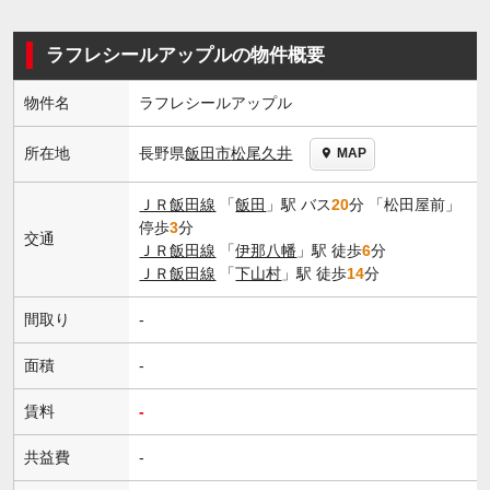
ラフレシールアップルの物件概要
物件名
ラフレシールアップル
長野県
飯田市
松尾久井
所在地
MAP
ＪＲ飯田線
「
飯田
」駅 バス
20
分 「松田屋前」
停歩
3
分
交通
ＪＲ飯田線
「
伊那八幡
」駅 徒歩
6
分
ＪＲ飯田線
「
下山村
」駅 徒歩
14
分
間取り
-
面積
-
賃料
-
共益費
-