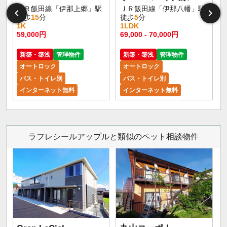
ＪＲ飯田線「伊那上郷」駅
ＪＲ飯田線「伊那八幡」駅
徒歩
15
分
徒歩
5
分
1K
1LDK
59,000円
69,000 - 70,000円
新築・築浅
管理物件
新築・築浅
管理物件
オートロック
オートロック
バス・トイレ別
バス・トイレ別
インターネット無料
インターネット無料
ラフレシールアップルと類似のペット相談物件