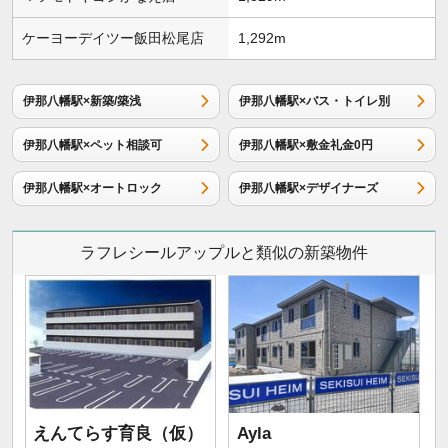
ケーヨーデイツー飯田松尾店
1,292m
伊那八幡駅×新築/築浅
伊那八幡駅×バス・トイレ別
伊那八幡駅×ペット相談可
伊那八幡駅×敷金礼金0円
伊那八幡駅×オートロック
伊那八幡駅×デザイナーズ
ラフレシールアップルと類似の新築物件
えんてらす育良（仮）
Ayla