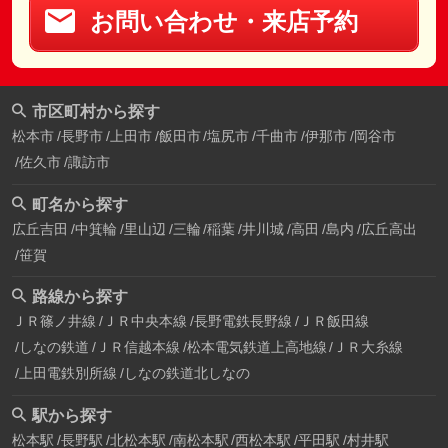
お問い合わせ・来店予約
市区町村から探す
松本市
長野市
上田市
飯田市
塩尻市
千曲市
伊那市
岡谷市
佐久市
諏訪市
町名から探す
広丘吉田
中箕輪
里山辺
三輪
稲葉
井川城
高田
島内
広丘高出
笹賀
路線から探す
ＪＲ篠ノ井線
ＪＲ中央本線
長野電鉄長野線
ＪＲ飯田線
しなの鉄道
ＪＲ信越本線
松本電気鉄道上高地線
ＪＲ大糸線
上田電鉄別所線
しなの鉄道北しなの
駅から探す
松本駅
長野駅
北松本駅
南松本駅
西松本駅
平田駅
村井駅