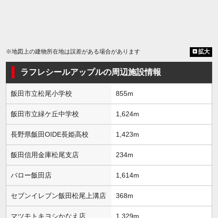
※地図上の建物所在地は誤差がある場合があります
拡大
ラフレシールアップルの周辺施設情報
飯田市立松尾小学校
855m
飯田市立緑ケ丘中学校
1,624m
長野県飯田OIDE長姫高校
1,423m
飯田信用金庫松尾支店
234m
バロー飯田店
1,614m
セブンイレブン飯田松尾上溝店
368m
マツモトキヨシかなえ店
1,329m