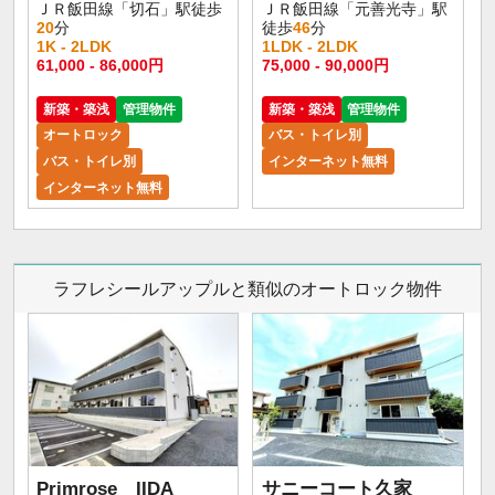
ＪＲ飯田線「切石」駅徒歩
ＪＲ飯田線「元善光寺」駅
20
分
徒歩
46
分
1K - 2LDK
1LDK - 2LDK
61,000 - 86,000円
75,000 - 90,000円
新築・築浅
管理物件
新築・築浅
管理物件
オートロック
バス・トイレ別
バス・トイレ別
インターネット無料
インターネット無料
ラフレシールアップルと類似のオートロック物件
Primrose IIDA
サニーコート久家