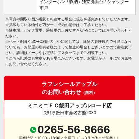
インターホン / 収納 / 独立洗面台 / シャッター
雨戸
※写真や間取り図が現状と相違する場合は現状を優先させていただきます。
※掲載している物件が万が一ご成約の場合はご了承ください。
※駐車場、バイク置場、駐輪場の正確な空き状況についてはお問い合わせく
ださい。
※ペット飼育やSOHO利用の可否に関しては、建物の管理規約で可能になっ
ていても、お部屋の所有者様によって禁止の場合もございますので御注意下
さい。詳細はメールやお電話にてスタッフまでご相談下さい。
※こちら以外にも空室がある場合がございます。お電話かメールにてお気軽
にお問い合わせください。
ラフレシールアップル
のお問い合わせ
（無料）
ミニミニＦＣ飯田アップルロード店
長野県飯田市鼎名古熊2030
0265-56-8666
営業時間：10:00～18:00／火曜日（1～3月は休まず営業！）