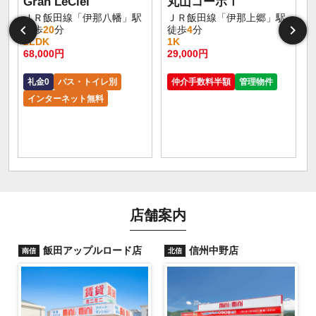
Gran LeCiel
丸山コーポⅠ
ＪＲ飯田線「伊那八幡」駅
ＪＲ飯田線「伊那上郷」駅
徒歩
20
分
徒歩
4
分
2LDK
1K
68,000円
29,000円
礼金0
バス・トイレ別
仲介手数料半額
管理物件
インターネット無料
店舗案内
飯田アップルロード店
信州中野店
南信
北信