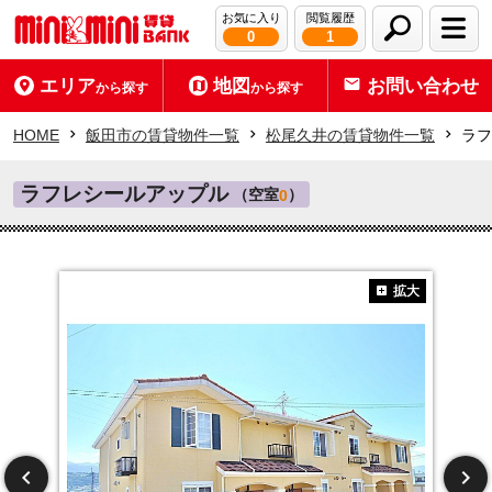
お気に入り
閲覧履歴
0
1
エリア
地図
お問い合わせ
から探す
から探す
HOME
飯田市の賃貸物件一覧
松尾久井の賃貸物件一覧
ラフ
ラフレシールアップル
（空室
）
0
拡大