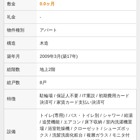
敷金
0.0ヶ月
礼金
-
物件種別
アパート
構造
木造
築年月
2009年3月(築17年)
総階数
地上2階
総戸数
8戸
駐輪場 / 保証人不要 / IT重説 / 初期費用カード
特徴
決済可 / 家賃カード支払い決済可
トイレ(専用) / バス・トイレ別 / シャワー / 給湯
/ 追焚機能 / エアコン / 床下収納 / 室内洗濯機置
場 / 浴室乾燥機 / クローゼット / シューズボッ
設備
クス / 洗髪洗面化粧台 / 複層ガラス / モニタ付