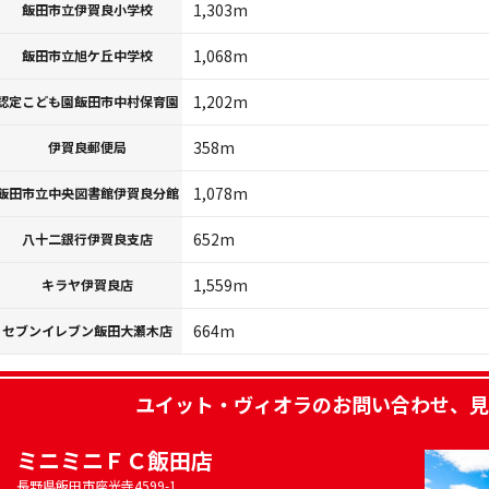
1,303m
飯田市立伊賀良小学校
1,068m
飯田市立旭ケ丘中学校
1,202m
認定こども園飯田市中村保育園
358m
伊賀良郵便局
1,078m
飯田市立中央図書館伊賀良分館
652m
八十二銀行伊賀良支店
1,559m
キラヤ伊賀良店
664m
セブンイレブン飯田大瀬木店
ユイット・ヴィオラ
のお問い合わせ、見
ミニミニＦＣ飯田店
長野県飯田市座光寺4599-1