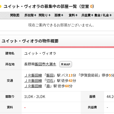
ユイット・ヴィオラの募集中の部屋一覧（空室
0
）
間取図
所在階
間取り
面積
賃料
共益費
敷金 / 礼金
現在ご案内できるお部屋がございません。
ユイット・ヴィオラの物件概要
ユイット・ヴィオラ
建物名
長野県
飯田市
大瀬木
所在地
MAP
ＪＲ飯田線
「
飯田
」駅 バス
13
分 「伊賀良局前」停歩
5
ＪＲ飯田線
「
切石
」駅 徒歩
43
分
交通
ＪＲ飯田線
「
鼎
」駅 徒歩
60
分
1LDK - 2LDK
44.2
間取り
面積
-
-
賃料
共益費