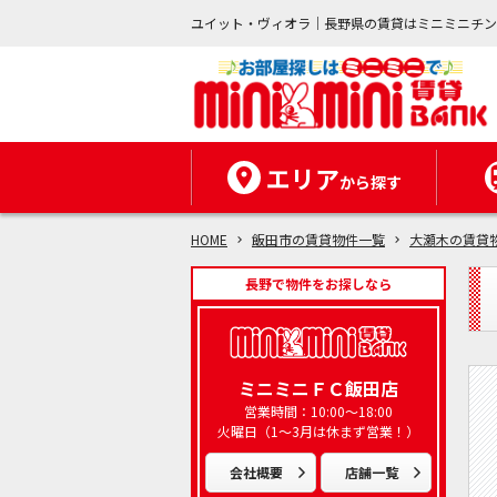
ユイット・ヴィオラ｜長野県の賃貸はミニミニチ
エリア
から探す
HOME
飯田市の賃貸物件一覧
大瀬木の賃貸
長野で物件をお探しなら
ミニミニＦＣ飯田店
営業時間：10:00～18:00
火曜日（1～3月は休まず営業！）
会社概要
店舗一覧