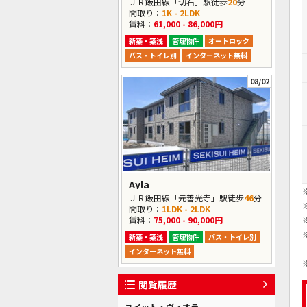
ＪＲ飯田線「切石」駅徒歩
20
分
間取り：
1K - 2LDK
賃料：
61,000 - 86,000円
新築・築浅
管理物件
オートロック
バス・トイレ別
インターネット無料
08/02
Ayla
ＪＲ飯田線「元善光寺」駅徒歩
46
分
間取り：
1LDK - 2LDK
賃料：
75,000 - 90,000円
新築・築浅
管理物件
バス・トイレ別
インターネット無料
閲覧履歴
ユイット・ヴィオラ