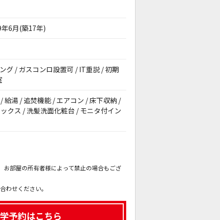
9年6月(築17年)
グ / ガスコンロ設置可 / IT重説 / 初期
室
 給湯 / 追焚機能 / エアコン / 床下収納 /
ボックス / 洗髪洗面化粧台 / モニタ付イン
。
も、お部屋の所有者様によって禁止の場合もござ
。
い合わせください。
学予約はこちら