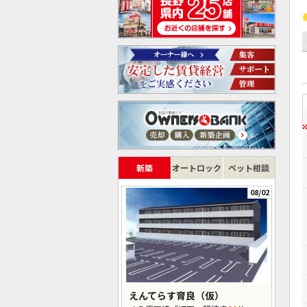
新築
オートロック
ペット相談
08/02
えんてらす育良（仮）