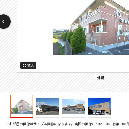
拡大
拡大
拡大
拡大
周辺施設：コンビニ
周辺施設：スーパー
周辺施設：銀行
外観
※お部屋の画像はサンプル画像になります。実際の画像については、募集中の