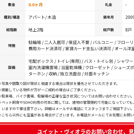
0.0ヶ月
-
敷金
礼金
アパート/ 木造
200
種別/構造
築年月
地上2階
8戸
総階数
総戸数
駐輪場 / 二人入居可 / 保証人不要 / バルコニー / フローリン
特徴
費用カード決済可 / 家賃カード支払い決済可 / オール洋
宅配ボックス / トイレ(専用) / バス・トイレ別 / シャワー /
室内洗濯機置場 / 浴室乾燥機 / クローゼット / シューズ
設備
ターホン / 収納 / 独立洗面台 / 対面キッチン
※写真や間取り図が現状と相違する場合は現状を優先させていただきます。
※掲載している物件が万が一ご成約の場合はご了承ください。
※駐車場、バイク置場、駐輪場の正確な空き状況についてはお問い合わせください
※ペット飼育やSOHO利用の可否に関しては、建物の管理規約で可能になっていて
いますので御注意下さい。詳細はメールやお電話にてスタッフまでご相談下さい
※こちら以外にも空室がある場合がございます。お電話かメールにてお気軽にお問
ユイット・ヴィオラ
のお問い合わせ、見