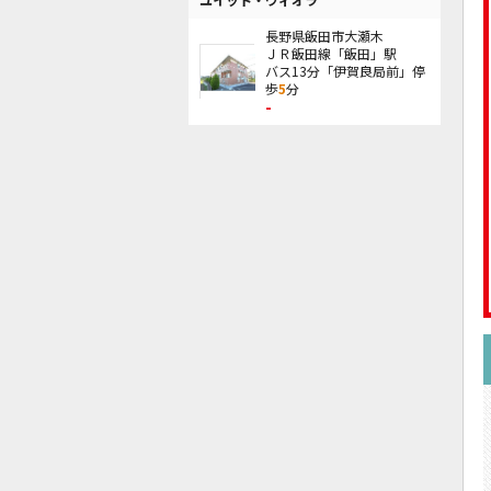
長野県飯田市大瀬木
ＪＲ飯田線「飯田」駅
バス13分「伊賀良局前」停
歩
5
分
-