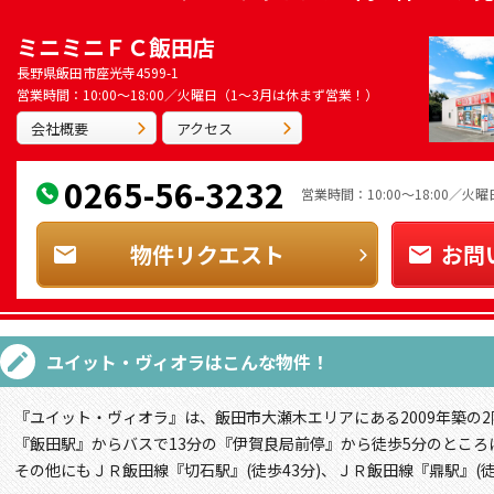
ミニミニＦＣ飯田店
長野県飯田市座光寺4599-1
営業時間：10:00～18:00／火曜日（1～3月は休まず営業！）
会社概要
アクセス
0265-56-3232
営業時間：10:00～18:00／
物件リクエスト
お問
ユイット・ヴィオラ
はこんな物件！
『ユイット・ヴィオラ』は、飯田市大瀬木エリアにある2009年築の
『飯田駅』からバスで13分の『伊賀良局前停』から徒歩5分のところ
その他にもＪＲ飯田線『切石駅』(徒歩43分)、ＪＲ飯田線『鼎駅』(徒