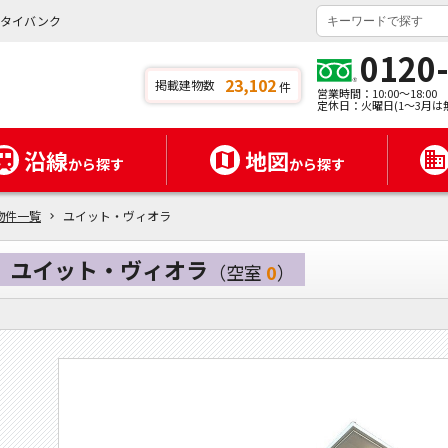
ンタイバンク
0120
23,102
掲載建物数
件
営業時間：10:00～18:00
定休日：火曜日(1～3月は
沿線
地図
から探す
から探す
物件一覧
ユイット・ヴィオラ
ユイット・ヴィオラ
（空室
0
）