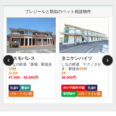
プレジールと類似のペット相談物件
コスモパレス
タニケンハイツ
しなの鉄道「坂城」駅徒歩
しなの鉄道「テクノさか
15
分
き」駅徒歩
20
分
2LDK
2K
47,000 - 49,000円
36,000円
4
礼金0
敷金0
仲介手数料半額
礼金0
バス・トイレ別
管理物件
バス・トイレ別