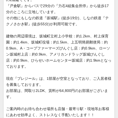
『戸倉駅』からバスで29分の『力石4組集会所停』から徒歩17
分のところに立地しています。
その他にもしなの鉄道『坂城駅』(徒歩19分)、しなの鉄道『テ
クノさかき駅』(徒歩55分)が利用可能です。
建物の周辺環境は、坂城町立村上小学校：約1.2km、村上保育
園：約1.4km、坂城町役場：約1.5km、上五明簡易郵便局：約
0.9km、A・コープファーマーズびんぐし店：約0.9km、ローソ
ン坂城村上店：約0.9km、アメリカンドラッグ坂城びんぐし
店：約0.9km、ひらせいホームセンター坂城店：約1.9kmとなっ
ております。
現在『プレジール』は、1部屋が空室となっており、ご入居者様
を募集しております。
お部屋は、間取り2LDK、賃料が64,800円のお部屋がございま
す。
ご案内時のお待ち合わせ場所も店舗・最寄り駅・現地等お客様
にあわせ効率よく、ストレスなく手配いたします！！