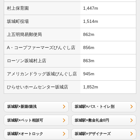
村上保育園
1,447m
坂城町役場
1,514m
上五明簡易郵便局
862m
A・コープファーマーズびんぐし店
856m
ローソン坂城村上店
863m
アメリカンドラッグ坂城びんぐし店
945m
ひらせいホームセンター坂城店
1,852m
坂城駅×新築/築浅
坂城駅×バス・トイレ別
坂城駅×ペット相談可
坂城駅×敷金礼金0円
坂城駅×オートロック
坂城駅×デザイナーズ