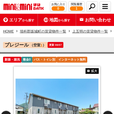
お気に入り
閲覧履歴
0
1
エリア
地図
お問い合わせ
から探す
から探す
HOME
埴科郡坂城町の賃貸物件一覧
上五明の賃貸物件一覧
プレジール
（空室
）
1
更新 08/07
新築・築浅
敷金0
バス・トイレ別
インターネット無料
拡大