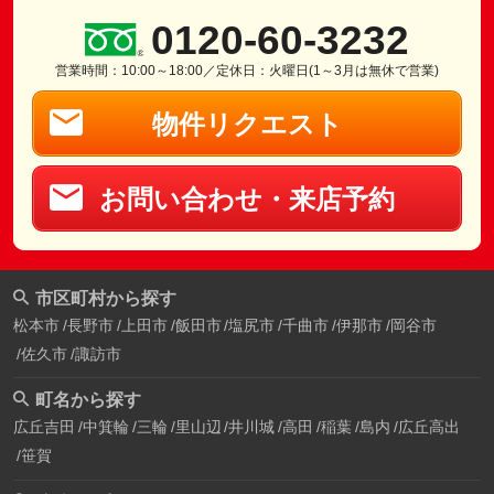
0120-60-3232
営業時間：10:00～18:00／定休日：火曜日(1～3月は無休で営業)
物件リクエスト
お問い合わせ・来店予約
市区町村から探す
松本市
長野市
上田市
飯田市
塩尻市
千曲市
伊那市
岡谷市
佐久市
諏訪市
町名から探す
広丘吉田
中箕輪
三輪
里山辺
井川城
高田
稲葉
島内
広丘高出
笹賀