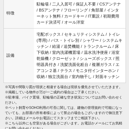
駐輪場 / 二人入居可 / 保証人不要 / CSアンテナ
/ BSアンテナ / フローリング / 角部屋 / インタ
特徴
ーネット無料 / カードキー / IT重説 / 初期費用
カード決済可 / オール洋室
宅配ボックス / セキュリティシステム / トイレ
(専用) / バス・トイレ別 / シャワー / システムキ
ッチン / 給湯 / 追焚機能 / トランクルーム / 床
下収納 / 室内洗濯機置場 / 温水洗浄便座 / 浴室
設備
乾燥機 / クローゼット / シューズボックス / 照
明器具付き / 洗髪洗面化粧台 / 複層ガラス / エ
アコン２基 / テラス / モニタ付インターホン /
収納 / 独立洗面台 / 室内物干し / 対面キッチン
※写真や間取り図が現状と相違する場合は現状を優先させていただきます。
※掲載している物件が万が一ご成約の場合はご了承ください。
※駐車場、バイク置場、駐輪場の正確な空き状況についてはお問い合わせく
ださい。
※ペット飼育やSOHO利用の可否に関しては、建物の管理規約で可能になっ
ていても、お部屋の所有者様によって禁止の場合もございますので御注意下
さい。詳細はメールやお電話にてスタッフまでご相談下さい。
※こちら以外にも空室がある場合がございます。お電話かメールにてお気軽
にお問い合わせください。