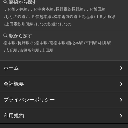
路線から探す
ＪＲ篠ノ井線
ＪＲ中央本線
長野電鉄長野線
ＪＲ飯田線
しなの鉄道
ＪＲ信越本線
松本電気鉄道上高地線
ＪＲ大糸線
上田電鉄別所線
しなの鉄道北しなの
駅から探す
松本駅
長野駅
北松本駅
南松本駅
西松本駅
平田駅
村井駅
広丘駅
市役所前駅
上田駅
ホーム
会社概要
プライバシーポリシー
利用規約