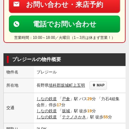
お問い合わせ・来店予約
電話でお問い合わせ
営業時間：10:00～18:00／火曜日（1～3月は休まず営業！）
プレジールの物件概要
物件名
プレジール
長野県
埴科郡坂城町
上五明
所在地
MAP
しなの鉄道
「
戸倉
」駅 バス
29
分 「力石4組集
会所」停歩
17
分
交通
しなの鉄道
「
坂城
」駅 徒歩
19
分
しなの鉄道
「
テクノさかき
」駅 徒歩
55
分
間取り
2LDK