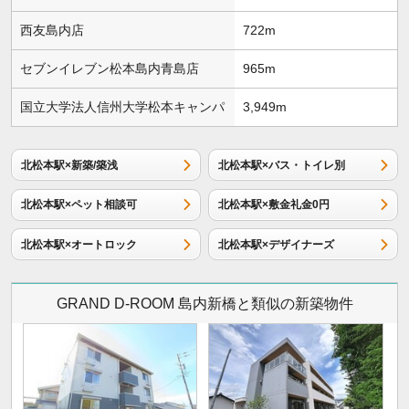
西友島内店
722m
セブンイレブン松本島内青島店
965m
国立大学法人信州大学松本キャンパ
3,949m
北松本駅×新築/築浅
北松本駅×バス・トイレ別
北松本駅×ペット相談可
北松本駅×敷金礼金0円
北松本駅×オートロック
北松本駅×デザイナーズ
GRAND D-ROOM 島内新橋と類似の新築物件