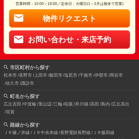
営業時間：10:00～18:00／定休日：火曜日(1～3月は無休で営業)
物件リクエスト
お問い合わせ・来店予約
市区町村から探す
松本市
長野市
上田市
飯田市
塩尻市
千曲市
伊那市
岡谷市
佐久市
諏訪市
町名から探す
広丘吉田
中箕輪
里山辺
三輪
稲葉
井川城
高田
島内
広丘高出
笹賀
路線から探す
ＪＲ篠ノ井線
ＪＲ中央本線
長野電鉄長野線
ＪＲ飯田線