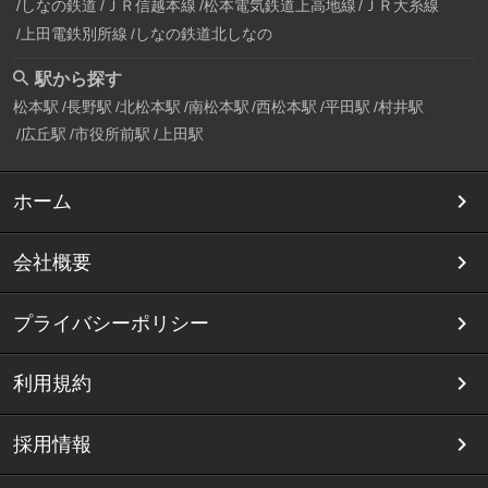
しなの鉄道
ＪＲ信越本線
松本電気鉄道上高地線
ＪＲ大糸線
上田電鉄別所線
しなの鉄道北しなの
駅から探す
松本駅
長野駅
北松本駅
南松本駅
西松本駅
平田駅
村井駅
広丘駅
市役所前駅
上田駅
ホーム
会社概要
プライバシーポリシー
利用規約
採用情報