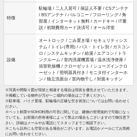
駐輪場 / 二人入居可 / 保証人不要 / CSアンテナ
/ BSアンテナ / バルコニー / フローリング / 角
特徴
部屋 / インターネット無料 / カードキー / IT重
説 / 初期費用カード決済可 / オール洋室
オートロック / ごみ置き場 / セキュリティシス
テム / トイレ(専用) / バス・トイレ別 / ガスコン
ロ / システムキッチン / 給湯 / エアコン / トラ
設備
ンクルーム / 室内洗濯機置場 / 温水洗浄便座 /
浴室乾燥機 / クローゼット / シューズインクロ
ーゼット / 照明器具付き / モニタ付インターホ
ン / 独立洗面台 / 室内物干し / 対面キッチン
※写真や間取り図が現状と相違する場合は現状を優先させていただきます。
※掲載している物件が万が一ご成約の場合はご了承ください。
※駐車場、バイク置場、駐輪場の正確な空き状況についてはお問い合わせく
ださい。
※ペット飼育やSOHO利用の可否に関しては、建物の管理規約で可能になっ
ていても、お部屋の所有者様によって禁止の場合もございますので御注意下
さい。詳細はメールやお電話にてスタッフまでご相談下さい。
※こちら以外にも空室がある場合がございます。お電話かメールにてお気軽
にお問い合わせください。