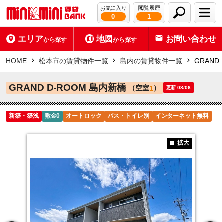
お気に入り
閲覧履歴
0
1
エリア
地図
お問い合わせ
から探す
から探す
HOME
松本市の賃貸物件一覧
島内の賃貸物件一覧
GRAND
GRAND D-ROOM 島内新橋
（空室
）
1
更新 08/06
新築・築浅
敷金0
オートロック
バス・トイレ別
インターネット無料
拡大