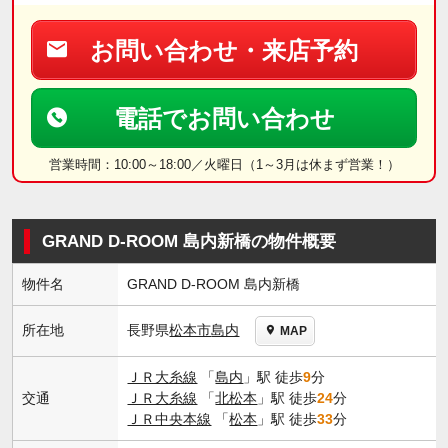
お問い合わせ・来店予約
電話でお問い合わせ
営業時間：10:00～18:00／火曜日（1～3月は休まず営業！）
GRAND D-ROOM 島内新橋の物件概要
物件名
GRAND D-ROOM 島内新橋
長野県
松本市
島内
所在地
MAP
ＪＲ大糸線
「
島内
」駅 徒歩
9
分
交通
ＪＲ大糸線
「
北松本
」駅 徒歩
24
分
ＪＲ中央本線
「
松本
」駅 徒歩
33
分