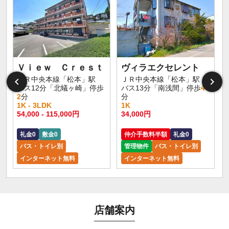
Ｖｉｅｗ Ｃｒｅｓｔ
ヴィラエクセレント
ＪＲ中央本線「松本」駅
ＪＲ中央本線「松本」駅
バス12分「北蟻ヶ崎」停歩
バス13分「南浅間」停歩
4
2
分
分
1K - 3LDK
1K
54,000 - 115,000円
34,000円
礼金0
敷金0
仲介手数料半額
礼金0
バス・トイレ別
管理物件
バス・トイレ別
インターネット無料
インターネット無料
店舗案内