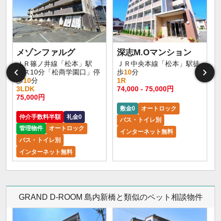
メゾンファルグ
深志M.Oマンション
ＪＲ篠ノ井線「松本」駅
ＪＲ中央本線「松本」駅徒
バス10分「松商学園口」停
歩
10
分
歩
10
分
1R
3LDK
74,000 - 75,000円
9
75,000円
敷金0
オートロック
仲介手数料半額
礼金0
バス・トイレ別
管理物件
オートロック
インターネット無料
バス・トイレ別
インターネット無料
GRAND D-ROOM 島内新橋と類似のペット相談物件