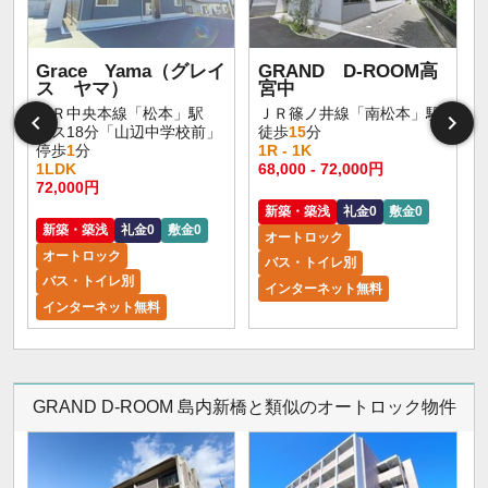
Grace Yama（グレイ
GRAND D-ROOM高
ス ヤマ）
宮中
ＪＲ中央本線「松本」駅
ＪＲ篠ノ井線「南松本」駅
バス18分「山辺中学校前」
徒歩
15
分
停歩
1
分
1R - 1K
1LDK
68,000 - 72,000円
72,000円
新築・築浅
礼金0
敷金0
新築・築浅
礼金0
敷金0
オートロック
オートロック
バス・トイレ別
バス・トイレ別
インターネット無料
インターネット無料
GRAND D-ROOM 島内新橋と類似のオートロック物件