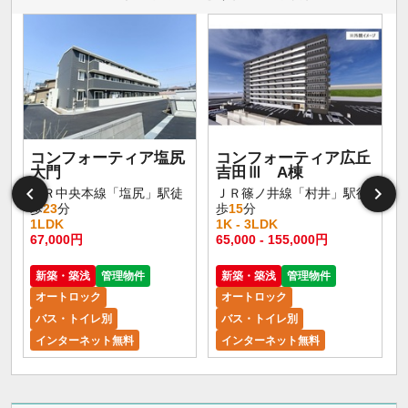
コンフォーティア塩尻
コンフォーティア広丘
大門
吉田Ⅲ A棟
ＪＲ中央本線「塩尻」駅徒
ＪＲ篠ノ井線「村井」駅徒
歩
23
分
歩
15
分
1LDK
1K - 3LDK
67,000円
65,000 - 155,000円
新築・築浅
管理物件
新築・築浅
管理物件
オートロック
オートロック
バス・トイレ別
バス・トイレ別
インターネット無料
インターネット無料