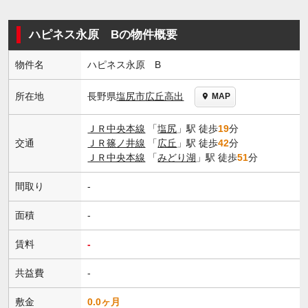
ハピネス永原 Bの物件概要
物件名
ハピネス永原 B
長野県
塩尻市
広丘高出
所在地
MAP
ＪＲ中央本線
「
塩尻
」駅 徒歩
19
分
交通
ＪＲ篠ノ井線
「
広丘
」駅 徒歩
42
分
ＪＲ中央本線
「
みどり湖
」駅 徒歩
51
分
間取り
-
面積
-
賃料
-
共益費
-
敷金
0.0ヶ月