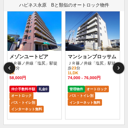
ハピネス永原 Bと類似のオートロック物件
メゾンユートピア
マンションブロッサム
ＪＲ篠ノ井線「塩尻」駅徒
ＪＲ篠ノ井線「塩尻」駅徒
歩
7
分
歩
23
分
1K
1LDK
1
58,000円
74,000 - 76,000円
6
仲介手数料半額
礼金0
管理物件
オートロック
オートロック
バス・トイレ別
バス・トイレ別
インターネット無料
インターネット無料