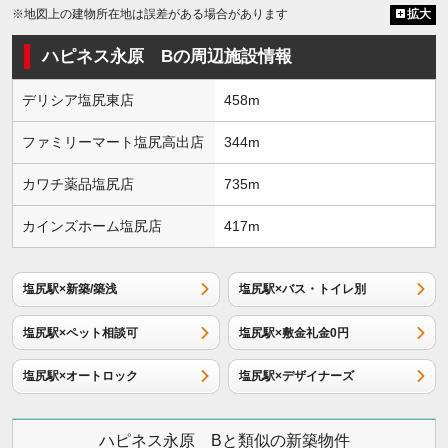
※地図上の建物所在地は誤差がある場合があります
拡大
ハピネス永原 Bの周辺施設情報
デリシア塩尻東店
458m
ファミリーマート塩尻高出店
344m
カワチ薬品塩尻店
735m
カインズホーム塩尻店
417m
塩尻駅×新築/築浅
塩尻駅×バス・トイレ別
塩尻駅×ペット相談可
塩尻駅×敷金礼金0円
塩尻駅×オートロック
塩尻駅×デザイナーズ
ハピネス永原 Bと類似の新築物件