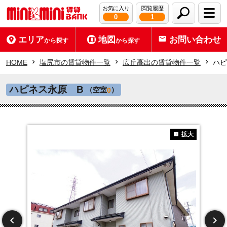
お気に入り
閲覧履歴
0
1
エリア
地図
お問い合わせ
から探す
から探す
HOME
塩尻市の賃貸物件一覧
広丘高出の賃貸物件一覧
ハピ
ハピネス永原 B
（空室
）
0
拡大