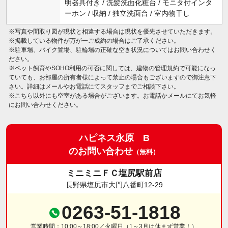
明器具付き / 洗髪洗面化粧台 / モニタ付インタ
ーホン / 収納 / 独立洗面台 / 室内物干し
※写真や間取り図が現状と相違する場合は現状を優先させていただきます。
※掲載している物件が万が一ご成約の場合はご了承ください。
※駐車場、バイク置場、駐輪場の正確な空き状況についてはお問い合わせく
ださい。
※ペット飼育やSOHO利用の可否に関しては、建物の管理規約で可能になっ
ていても、お部屋の所有者様によって禁止の場合もございますので御注意下
さい。詳細はメールやお電話にてスタッフまでご相談下さい。
※こちら以外にも空室がある場合がございます。お電話かメールにてお気軽
にお問い合わせください。
ハピネス永原 B
のお問い合わせ
（無料）
ミニミニＦＣ塩尻駅前店
長野県塩尻市大門八番町12-29
0263-51-1818
営業時間：10:00～18:00／火曜日（1～3月は休まず営業！）