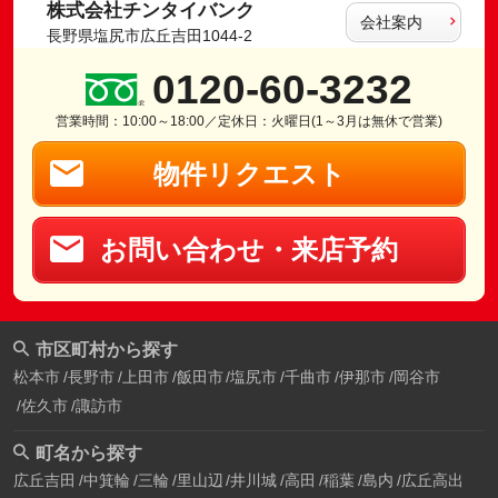
株式会社チンタイバンク
会社案内
長野県塩尻市広丘吉田1044-2
0120-60-3232
営業時間：10:00～18:00／定休日：火曜日(1～3月は無休で営業)
物件リクエスト
お問い合わせ・来店予約
市区町村から探す
松本市
長野市
上田市
飯田市
塩尻市
千曲市
伊那市
岡谷市
佐久市
諏訪市
町名から探す
広丘吉田
中箕輪
三輪
里山辺
井川城
高田
稲葉
島内
広丘高出