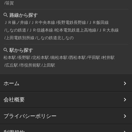
笹賀
路線から探す
ＪＲ篠ノ井線
ＪＲ中央本線
長野電鉄長野線
ＪＲ飯田線
しなの鉄道
ＪＲ信越本線
松本電気鉄道上高地線
ＪＲ大糸線
上田電鉄別所線
しなの鉄道北しなの
駅から探す
松本駅
長野駅
北松本駅
南松本駅
西松本駅
平田駅
村井駅
広丘駅
市役所前駅
上田駅
ホーム
会社概要
プライバシーポリシー