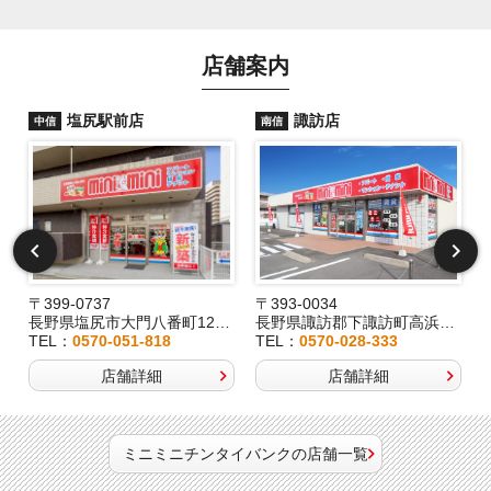
店舗案内
塩尻駅前店
諏訪店
中信
南信
〒399-0737
〒393-0034
2
長野県塩尻市大門八番町12-29
長野県諏訪郡下諏訪町高浜6191-3
TEL：
0570-051-818
TEL：
0570-028-333
店舗詳細
店舗詳細
ミニミニチンタイバンクの店舗一覧