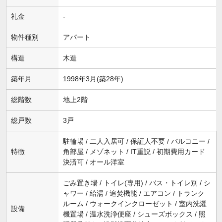
礼金
-
物件種別
アパート
構造
木造
築年月
1998年3月(築28年)
総階数
地上2階
総戸数
3戸
駐輪場 / 二人入居可 / 保証人不要 / バルコニー /
特徴
角部屋 / メゾネット / IT重説 / 初期費用カード
決済可 / オール洋室
ごみ置き場 / トイレ(専用) / バス・トイレ別 / シ
ャワー / 給湯 / 追焚機能 / エアコン / トランク
ルーム / ウォークインクローゼット / 室内洗濯
設備
機置場 / 温水洗浄便座 / シューズボックス / 照