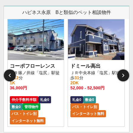
ハピネス永原 Bと類似のペット相談物件
コーポフローレンス
ドミール高出
ＪＲ篠ノ井線「塩尻」駅徒
ＪＲ中央本線「塩尻」駅徒
歩
12
分
歩
31
分
1K
2DK
36,000円
52,000 - 52,500円
仲介手数料半額
礼金0
礼金0
敷金0
敷金0
管理物件
バス・トイレ別
バス・トイレ別
インターネット無料
インターネット無料