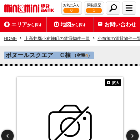
お気に入り
閲覧履歴
0
1
エリア
地図
お問い合わせ
から探す
から探す
HOME
上高井郡小布施町の賃貸物件一覧
小布施の賃貸物件一
ボヌールスクエア Ｃ棟
（空室
）
0
拡大