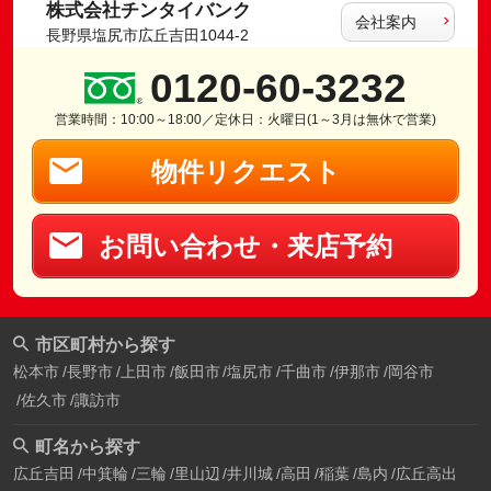
株式会社チンタイバンク
会社案内
長野県塩尻市広丘吉田1044-2
0120-60-3232
営業時間：10:00～18:00／定休日：火曜日(1～3月は無休で営業)
物件リクエスト
お問い合わせ・来店予約
市区町村から探す
松本市
長野市
上田市
飯田市
塩尻市
千曲市
伊那市
岡谷市
佐久市
諏訪市
町名から探す
広丘吉田
中箕輪
三輪
里山辺
井川城
高田
稲葉
島内
広丘高出