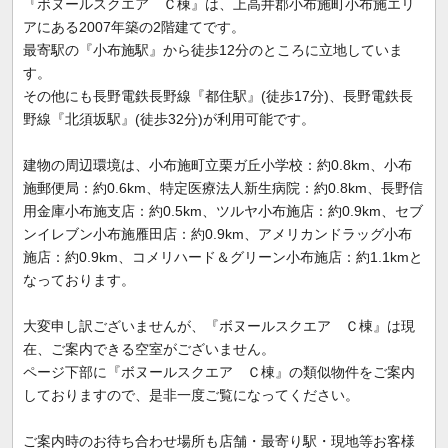
『ボヌールスクエア Ｃ棟』は、上高井郡小布施町小布施エリ
アにある2007年築の2階建てです。
最寄駅の『小布施駅』から徒歩12分のところに立地していま
す。
その他にも長野電鉄長野線『都住駅』(徒歩17分)、長野電鉄長
野線『北須坂駅』(徒歩32分)が利用可能です。
建物の周辺環境は、小布施町立栗ガ丘小学校：約0.8km、小布
施郵便局：約0.6km、特定医療法人新生病院：約0.8km、長野信
用金庫小布施支店：約0.5km、ツルヤ小布施店：約0.9km、セブ
ンイレブン小布施雁田店：約0.9km、アメリカンドラッグ小布
施店：約0.9km、コメリハード＆グリーン小布施店：約1.1kmと
なっております。
大変申し訳ございませんが、『ボヌールスクエア Ｃ棟』は現
在、ご案内できる空室がございません。
ページ下部に『ボヌールスクエア Ｃ棟』の類似物件をご案内
しておりますので、是非一度ご覧になってください。
ご案内時のお待ち合わせ場所も店舗・最寄り駅・現地等お客様