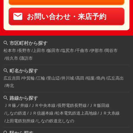
お問い合わせ・来店予約
市区町村から探す
松本市
長野市
上田市
飯田市
塩尻市
千曲市
伊那市
岡谷市
佐久市
諏訪市
町名から探す
広丘吉田
中箕輪
三輪
里山辺
井川城
高田
稲葉
島内
広丘高出
寿北
路線から探す
ＪＲ篠ノ井線
ＪＲ中央本線
長野電鉄長野線
ＪＲ飯田線
しなの鉄道
ＪＲ信越本線
松本電気鉄道上高地線
ＪＲ大糸線
上田電鉄別所線
しなの鉄道北しなの