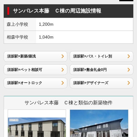
サンパレス本藤 Ｃ棟の周辺施設情報
森上小学校
1,200m
相森中学校
1,040m
須坂駅×新築/築浅
須坂駅×バス・トイレ別
須坂駅×ペット相談可
須坂駅×敷金礼金0円
須坂駅×オートロック
須坂駅×デザイナーズ
サンパレス本藤 Ｃ棟と類似の新築物件