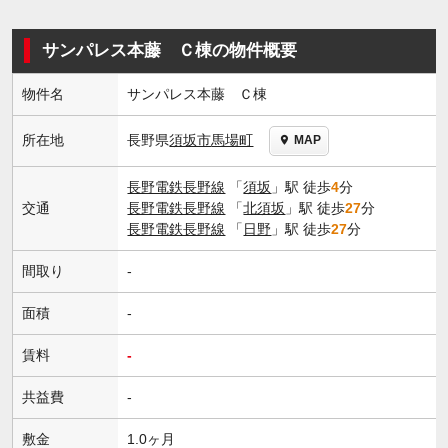
サンパレス本藤 Ｃ棟の物件概要
物件名
サンパレス本藤 Ｃ棟
長野県
須坂市
馬場町
所在地
MAP
長野電鉄長野線
「
須坂
」駅 徒歩
4
分
交通
長野電鉄長野線
「
北須坂
」駅 徒歩
27
分
長野電鉄長野線
「
日野
」駅 徒歩
27
分
間取り
-
面積
-
賃料
-
共益費
-
敷金
1.0ヶ月