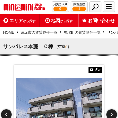
お気に入り
閲覧履歴
0
1
エリア
地図
お問い合わせ
から探す
から探す
HOME
須坂市の賃貸物件一覧
馬場町の賃貸物件一覧
サンパ
サンパレス本藤 Ｃ棟
（空室
）
0
拡大