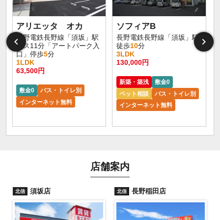
アリエッタ オカ
ソフィアB
長野電鉄長野線「須坂」駅
長野電鉄長野線「須坂」駅
バス11分「アートパーク入
徒歩
10
分
口」停歩
5
分
3LDK
1LDK
130,000円
2
63,500円
新築・築浅
敷金0
敷金0
バス・トイレ別
ペット相談
バス・トイレ別
インターネット無料
インターネット無料
店舗案内
須坂店
長野稲田店
北信
北信