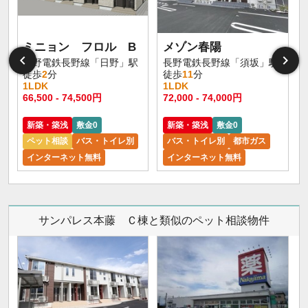
ミニョン フロル B
メゾン春陽
長野電鉄長野線「日野」駅
長野電鉄長野線「須坂」駅
徒歩
2
分
徒歩
11
分
1LDK
1LDK
66,500 - 74,500円
72,000 - 74,000円
6
新築・築浅
敷金0
新築・築浅
敷金0
ペット相談
バス・トイレ別
バス・トイレ別
都市ガス
インターネット無料
インターネット無料
サンパレス本藤 Ｃ棟と類似のペット相談物件