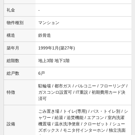
礼金
-
物件種別
マンション
構造
鉄骨造
築年月
1999年1月(築27年)
総階数
地上3階 地下1階
総戸数
6戸
駐輪場 / 都市ガス / バルコニー / フローリング /
特徴
ガスコンロ設置可 / IT重説 / 初期費用カード決
済可
ごみ置き場 / トイレ(専用) / バス・トイレ別 / シ
ャワー / 給湯 / 追焚機能 / エアコン / 室内洗濯
設備
機置場 / 温水洗浄便座 / クローゼット / シュー
ズボックス / モニタ付インターホン / 独立洗面