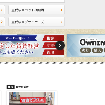
屋代駅×ペット相談可
屋代駅×デザイナーズ
北信
北信
長野稲里店
長野篠ノ井店