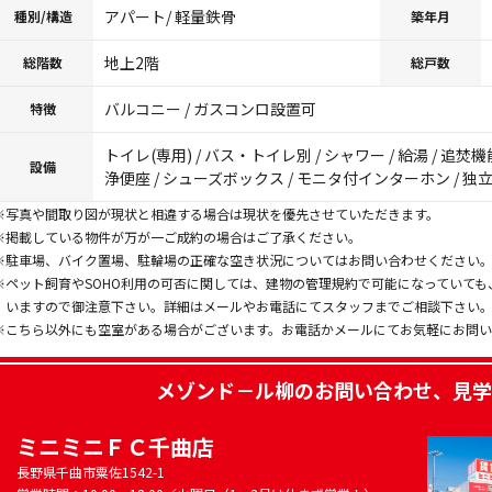
アパート/ 軽量鉄骨
種別/構造
築年月
地上2階
総階数
総戸数
バルコニー / ガスコンロ設置可
特徴
トイレ(専用) / バス・トイレ別 / シャワー / 給湯 / 追焚機
設備
浄便座 / シューズボックス / モニタ付インターホン / 独
※写真や間取り図が現状と相違する場合は現状を優先させていただきます。
※掲載している物件が万が一ご成約の場合はご了承ください。
※駐車場、バイク置場、駐輪場の正確な空き状況についてはお問い合わせください
※ペット飼育やSOHO利用の可否に関しては、建物の管理規約で可能になっていて
いますので御注意下さい。詳細はメールやお電話にてスタッフまでご相談下さい
※こちら以外にも空室がある場合がございます。お電話かメールにてお気軽にお問
メゾンド－ル柳
のお問い合わせ、見学
ミニミニＦＣ千曲店
長野県千曲市粟佐1542-1