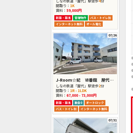
しなの鉄道「屋代」駅徒歩
4
分
間取り：
1K
賃料：
59,000円
新築・築浅
管理物件
バス・トイレ別
インターネット無料
オール電化
07/26
J-Room☆妃 Ⅶ番館 屋代駅前
しなの鉄道「屋代」駅徒歩
2
分
間取り：
1R - 1LDK
賃料：
67,000 - 73,000円
新築・築浅
敷金0
オートロック
バス・トイレ別
インターネット無料
07/31