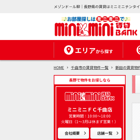
メゾンド－ル柳｜長野県の賃貸はミニミニチンタ
エリア
から探す
HOME
千曲市の賃貸物件一覧
新田の賃貸物
長野で物件をお探しなら
ミニミニＦＣ千曲店
営業時間：10:00～18:00
火曜日（1～3月は休まず営業！）
会社概要
店舗一覧