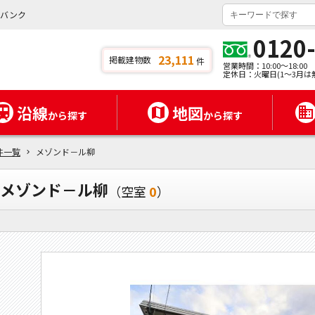
イバンク
0120
23,111
掲載建物数
件
営業時間：10:00～18:00
定休日：火曜日(1～3月は
沿線
地図
から探す
から探す
件一覧
メゾンド－ル柳
メゾンド－ル柳
（空室
0
）