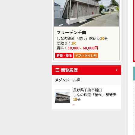
フリーデン千曲
しなの鉄道「屋代」駅徒歩
20
分
間取り：
1R
賃料：
58,000 - 60,000円
新築・築浅
バス・トイレ別
閲覧履歴
メゾンド－ル柳
長野県千曲市新田
しなの鉄道「屋代」駅徒歩
15
分
-