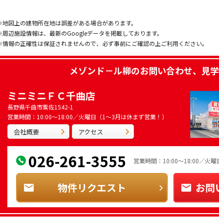
※地図上の建物所在地は誤差がある場合があります。
※周辺施設情報は、最新のGoogleデータを掲載しております。
※情報の正確性は保証されませんので、必ず事前にご確認の上ご利用ください。
メゾンド－ル柳
のお問い合わせ、見学
ミニミニＦＣ千曲店
長野県千曲市粟佐1542-1
営業時間：10:00～18:00／火曜日（1～3月は休まず営業！）
会社概要
アクセス
026-261-3555
営業時間：10:00～18:00／
物件リクエスト
お問