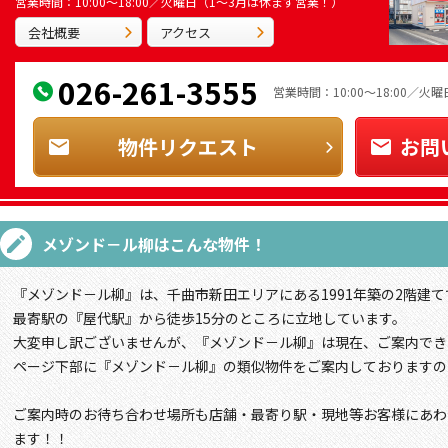
営業時間：10:00～18:00／火曜日（1～3月は休まず営業！）
会社概要
アクセス
026-261-3555
営業時間：10:00～18:00／
物件リクエスト
お問
メゾンド－ル柳
はこんな物件！
『メゾンド－ル柳』は、千曲市新田エリアにある1991年築の2階建て
最寄駅の『屋代駅』から徒歩15分のところに立地しています。
大変申し訳ございませんが、『メゾンド－ル柳』は現在、ご案内でき
ページ下部に『メゾンド－ル柳』の類似物件をご案内しておりますの
ご案内時のお待ち合わせ場所も店舗・最寄り駅・現地等お客様にあわ
ます！！