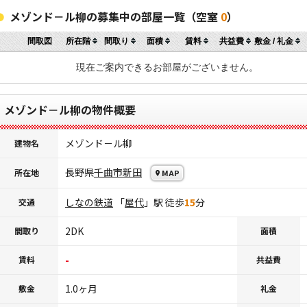
メゾンド－ル柳の募集中の部屋一覧（空室
0
）
間取図
所在階
間取り
面積
賃料
共益費
敷金 / 礼金
現在ご案内できるお部屋がございません。
メゾンド－ル柳の物件概要
メゾンド－ル柳
建物名
長野県
千曲市
新田
所在地
MAP
しなの鉄道
「
屋代
」駅 徒歩
15
分
交通
2DK
間取り
面積
-
賃料
共益費
1.0ヶ月
敷金
礼金