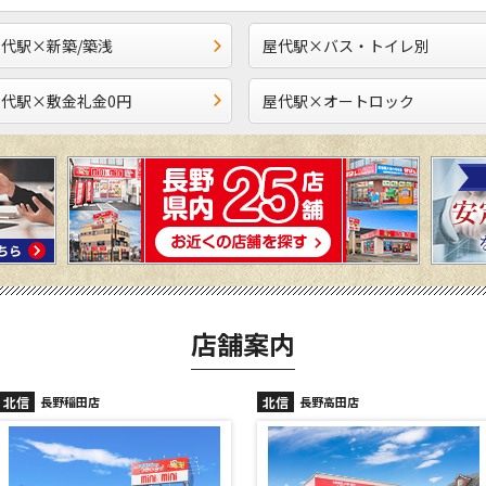
代駅×新築/築浅
屋代駅×バス・トイレ別
屋代駅×敷金礼金0円
屋代駅×オートロック
店舗案内
北信
北信
長野高田店
長野駅前店