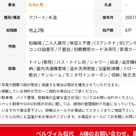
0.0ヶ月
-
敷金
礼金
アパート/ 木造
200
種別/構造
築年月
地上2階
6戸
総階数
総戸数
駐輪場 / 二人入居可 / 保証人不要 / CSアンテナ / BSアン
特徴
コンロ設置可 / IT重説 / 初期費用カード決済可 / 家賃
トイレ(専用) / バス・トイレ別 / シャワー / 給湯 / 追焚機
納 / 室内洗濯機置場 / 温水洗浄便座 / 浴室乾燥機 / クロ
設備
粧台 / サンルーム / モニタ付インターホン / 収納 / 独立
※写真や間取り図が現状と相違する場合は現状を優先させていただきます。
※掲載している物件が万が一ご成約の場合はご了承ください。
※駐車場、バイク置場、駐輪場の正確な空き状況についてはお問い合わせください
※ペット飼育やSOHO利用の可否に関しては、建物の管理規約で可能になっていて
いますので御注意下さい。詳細はメールやお電話にてスタッフまでご相談下さい
※こちら以外にも空室がある場合がございます。お電話かメールにてお気軽にお問
ベルヴィル松代 A棟
のお問い合わせ、