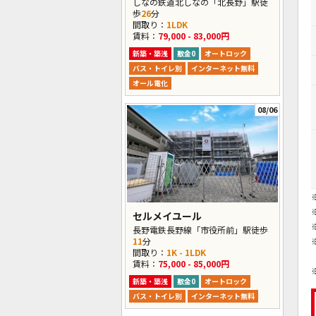
しなの鉄道北しなの「北長野」駅徒
歩
26
分
間取り：
1LDK
賃料：
79,000 - 83,000円
新築・築浅
敷金0
オートロック
バス・トイレ別
インターネット無料
オール電化
08/06
セルメイユール
長野電鉄長野線「市役所前」駅徒歩
11
分
間取り：
1K - 1LDK
賃料：
75,000 - 85,000円
新築・築浅
敷金0
オートロック
バス・トイレ別
インターネット無料