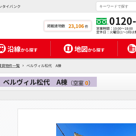
ンタイバンク
0120
23,106
掲載建物数
件
営業時間：10:00～18:00
定休日：火曜日(1～3月は
沿線
地図
から探す
から探す
賃貸物件一覧
ベルヴィル松代 A棟
ベルヴィル松代 A棟
（空室
0
）