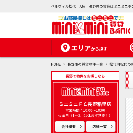
ベルヴィル松代 A棟｜長野県の賃貸はミニミニチ
エリア
から探す
HOME
長野市の賃貸物件一覧
松代町松代の
長野で物件をお探しなら
ミニミニＦＣ長野稲里店
営業時間：10:00～18:00
火曜日（1～3月は休まず営業！）
会社概要
店舗一覧