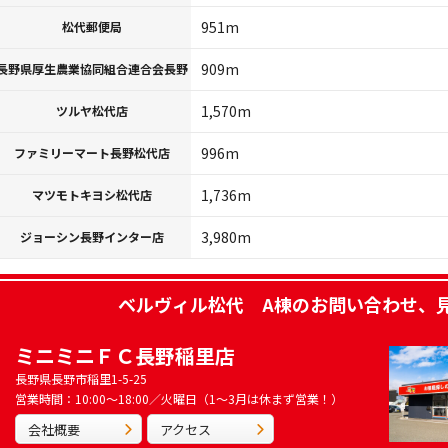
951m
松代郵便局
909m
長野県厚生農業協同組合連合会長野
1,570m
ツルヤ松代店
996m
ファミリーマート長野松代店
1,736m
マツモトキヨシ松代店
3,980m
ジョーシン長野インター店
ベルヴィル松代 A棟
のお問い合わせ、
ミニミニＦＣ長野稲里店
長野県長野市稲里1-5-25
営業時間：10:00～18:00／火曜日（1～3月は休まず営業！）
会社概要
アクセス