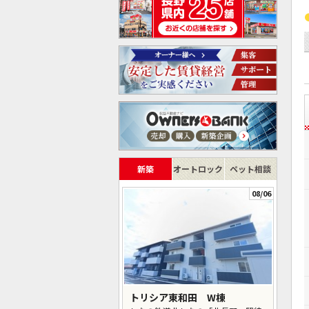
新築
オートロック
ペット相談
08/06
トリシア東和田 W棟