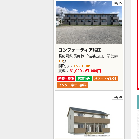
08/05
コンフォーティア稲田
長野電鉄長野線「信濃吉田」駅徒歩
19
分
間取り：
1K - 1LDK
賃料：
61,000 - 67,000円
新築・築浅
管理物件
バス・トイレ別
インターネット無料
08/05