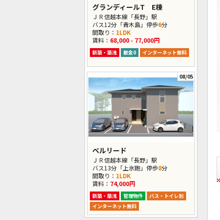
グランディールT E棟
ＪＲ信越本線「長野」駅
バス12分「青木島」停歩
6
分
間取り：
1LDK
賃料：
68,000 - 77,000円
新築・築浅
敷金0
インターネット無料
08/05
ベルリード
ＪＲ信越本線「長野」駅
バス13分「上氷鉋」停歩
8
分
間取り：
1LDK
賃料：
74,000円
新築・築浅
管理物件
バス・トイレ別
インターネット無料