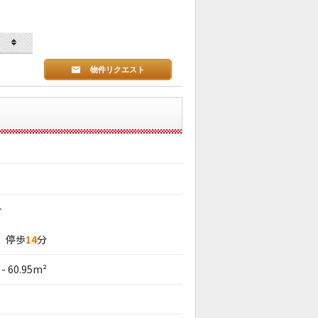
物件リクエスト
分
」停歩
14
分
 - 60.95m²