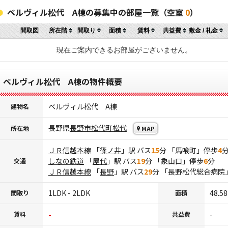
ベルヴィル松代 A棟の募集中の部屋一覧（空室
0
）
間取図
所在階
間取り
面積
賃料
共益費
敷金 / 礼金
現在ご案内できるお部屋がございません。
ベルヴィル松代 A棟の物件概要
ベルヴィル松代 A棟
建物名
長野県
長野市
松代町松代
所在地
MAP
ＪＲ信越本線
「
篠ノ井
」駅 バス
15
分 「馬喰町」停歩
4
しなの鉄道
「
屋代
」駅 バス
19
分 「象山口」停歩
6
分
交通
ＪＲ信越本線
「
長野
」駅 バス
29
分 「長野松代総合病院
1LDK - 2LDK
48.58
間取り
面積
-
-
賃料
共益費