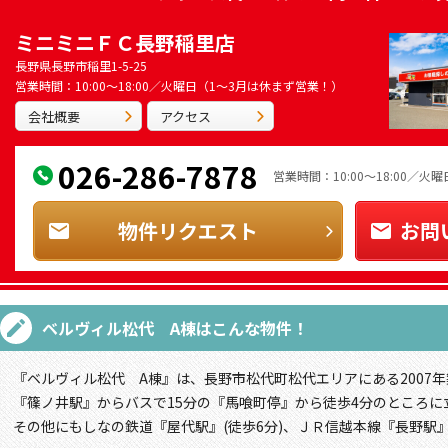
ミニミニＦＣ長野稲里店
長野県長野市稲里1-5-25
営業時間：10:00～18:00／火曜日（1～3月は休まず営業！）
会社概要
アクセス
026-286-7878
営業時間：10:00～18:00／
物件リクエスト
お問
ベルヴィル松代 A棟
はこんな物件！
『ベルヴィル松代 A棟』は、長野市松代町松代エリアにある2007年
『篠ノ井駅』からバスで15分の『馬喰町停』から徒歩4分のところに
その他にもしなの鉄道『屋代駅』(徒歩6分)、ＪＲ信越本線『長野駅』