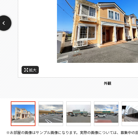
拡大
拡大
拡大
拡大
拡大
拡大
拡大
周辺施設：ドラックストア
周辺施設：コンビニ
周辺施設：スーパー
周辺施設：郵便局
周辺施設：病院
外観
※お部屋の画像はサンプル画像になります。実際の画像については、募集中の