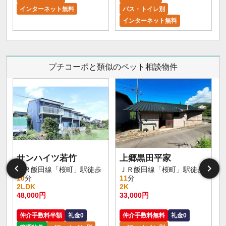
インターネット無料
バス・トイレ別
インターネット無料
プチコーポと類似のペット相談物件
サンハイツ若竹
上郷黒田平家
ＪＲ飯田線「桜町」駅徒歩
ＪＲ飯田線「桜町」駅徒歩
10
分
11
分
2LDK
2K
48,000円
33,000円
仲介手数料半額
礼金0
仲介手数料無料
礼金0