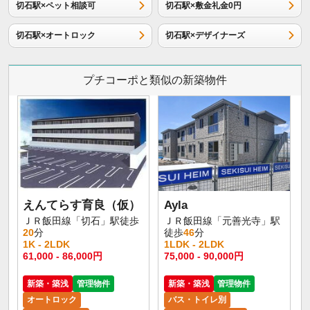
切石駅×ペット相談可
切石駅×敷金礼金0円
切石駅×オートロック
切石駅×デザイナーズ
プチコーポと類似の新築物件
えんてらす育良（仮）
Ayla
ＪＲ飯田線「切石」駅徒歩
ＪＲ飯田線「元善光寺」駅
20
分
徒歩
46
分
1K - 2LDK
1LDK - 2LDK
61,000 - 86,000円
75,000 - 90,000円
新築・築浅
管理物件
新築・築浅
管理物件
オートロック
バス・トイレ別