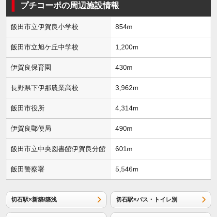
プチコーポの周辺施設情報
飯田市立伊賀良小学校
854m
飯田市立旭ケ丘中学校
1,200m
伊賀良保育園
430m
長野県下伊那農業高校
3,962m
飯田市役所
4,314m
伊賀良郵便局
490m
飯田市立中央図書館伊賀良分館
601m
飯田警察署
5,546m
切石駅×新築/築浅
切石駅×バス・トイレ別