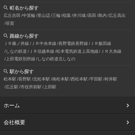
町名から探す
広丘吉田
中箕輪
里山辺
三輪
稲葉
井川城
高田
島内
広丘高出
笹賀
路線から探す
ＪＲ篠ノ井線
ＪＲ中央本線
長野電鉄長野線
ＪＲ飯田線
しなの鉄道
ＪＲ信越本線
松本電気鉄道上高地線
ＪＲ大糸線
上田電鉄別所線
しなの鉄道北しなの
駅から探す
松本駅
長野駅
北松本駅
南松本駅
西松本駅
平田駅
村井駅
広丘駅
市役所前駅
上田駅
ホーム
会社概要