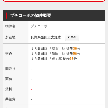
プチコーポの物件概要
物件名
プチコーポ
長野県
飯田市
大瀬木
所在地
MAP
ＪＲ飯田線
「
切石
」駅 徒歩
36
分
交通
ＪＲ飯田線
「
飯田
」駅 徒歩
56
分
ＪＲ飯田線
「
鼎
」駅 徒歩
58
分
間取り
-
面積
-
賃料
-
共益費
-