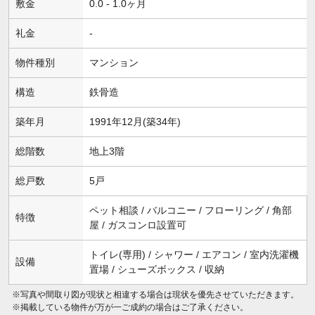
敷金
0.0 - 1.0ヶ月
礼金
-
物件種別
マンション
構造
鉄骨造
築年月
1991年12月(築34年)
総階数
地上3階
総戸数
5戸
ペット相談 / バルコニー / フローリング / 角部
特徴
屋 / ガスコンロ設置可
トイレ(専用) / シャワー / エアコン / 室内洗濯機
設備
置場 / シューズボックス / 収納
※写真や間取り図が現状と相違する場合は現状を優先させていただきます。
※掲載している物件が万が一ご成約の場合はご了承ください。