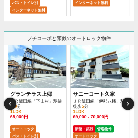
バス・トイレ別
インターネット無料
インターネット無料
プチコーポと類似のオートロック物件
グランテラス上郷
サニーコート久家
ＪＲ飯田線「下山村」駅徒
ＪＲ飯田線「伊那八幡」駅
歩
9
分
徒歩
5
分
1LDK
1LDK
65,000円
69,000 - 70,000円
オートロック
新築・築浅
管理物件
バス・トイレ別
オートロック