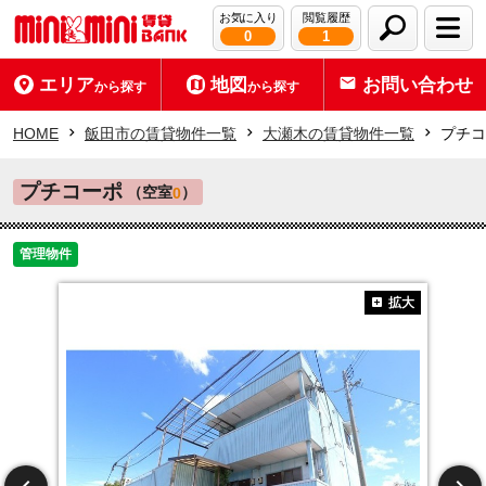
お気に入り
閲覧履歴
0
1
エリア
地図
お問い合わせ
から探す
から探す
HOME
飯田市の賃貸物件一覧
大瀬木の賃貸物件一覧
プチコ
プチコーポ
（空室
）
0
管理物件
拡大